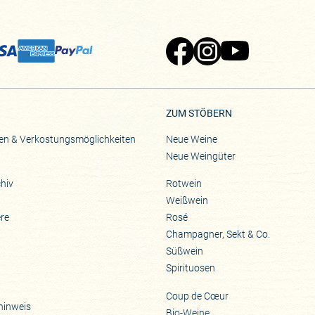
Zu Pinard's Facebook-Seite
Zu Pinard's Instagram-Seite
Zu Pinard's YouTube-S
ZUM STÖBERN
en & Verkostungsmöglichkeiten
Neue Weine
Neue Weingüter
hiv
Rotwein
Weißwein
ere
Rosé
Champagner, Sekt & Co.
Süßwein
Spirituosen
Coup de Cœur
hinweis
Bio-Weine