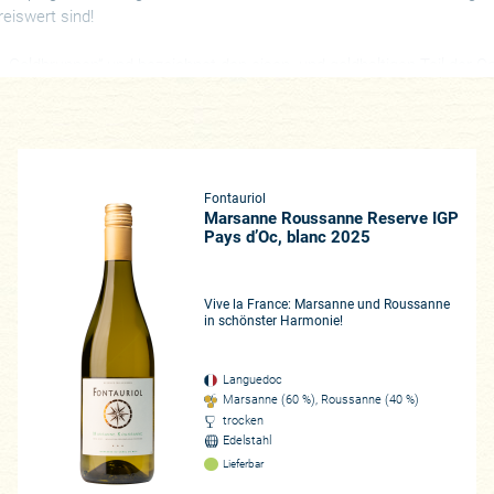
reiswert sind!
ie „Goldbrunnen“ und bezeichnet den eisen- und goldhaltigen Teil der 
rofil geboren, die fruchtig und würzig ausfallen aber auch fein und
aufen, liebe Kunden, erst recht, angesichts unserer attraktiven Pak
Fontauriol
Marsanne Roussanne Reserve IGP
Pays d’Oc, blanc 2025
Vive la France: Marsanne und Roussanne
in schönster Harmonie!
Languedoc
Marsanne (60 %), Roussanne (40 %)
trocken
Edelstahl
Lieferbar