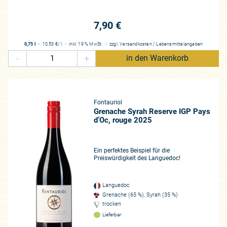
7,90 €
0,75 l
・
10,53 €
/ l
・
inkl. 19 % MwSt.
・
zzgl.
Versandkosten
/
Lebensmittelangaben
-
+
in den Warenkorb
Fontauriol
Grenache Syrah Reserve IGP Pays
d’Oc, rouge 2025
Ein perfektes Beispiel für die
Preiswürdigkeit des Languedoc!
Languedoc
Grenache (65 %), Syrah (35 %)
trocken
Lieferbar