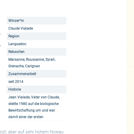
Winzer*in
Claude Vialade
.
Region
Languedoc
r
Rebsorten
Marsanne, Roussanne, Syrah,
Grenache, Carignan
Zusammenarbeit
seit 2014
Historie
Jean Vialade, Vater von Claude,
stellte 1980 auf die biologische
Bewirtschaftung um und war
h
damit einer der ersten
reizt, aber auf sehr hohem Niveau