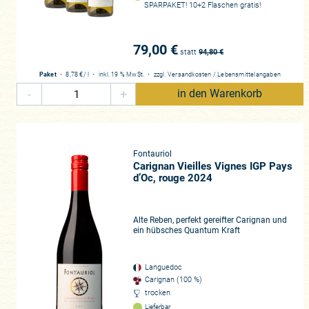
SPARPAKET! 10+2 Flaschen gratis!
79,00 €
statt
94,80
€
Paket
・
8,78 €
/ l
・
inkl. 19 % MwSt.
・
zzgl.
Versandkosten
/
Lebensmittelangaben
-
+
in den Warenkorb
Fontauriol
Carignan Vieilles Vignes IGP Pays
d’Oc, rouge 2024
Alte Reben, perfekt gereifter Carignan und
ein hübsches Quantum Kraft
Languedoc
Carignan (100 %)
trocken
Lieferbar