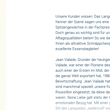
Unsere Kunden wissen: Das Langue
Kenner der Szene sagen uns eine
Spitzengewächse in der Fachpres
Doch genau so wichtig sind für u
Alltagsqualitäten bieten! So wie d
Ihnen als attraktive Schnäppchen
exzellente Essensbegleiter!
Jean Vialade, Gründer der heutig
Vialade, war einer der Pioniere d
auch einer der Ersten im Midi, der
die ganze Welt exportiert hat, 19
Bewirtschaftung. Jean Vialade hat 
sind manchmal speziell, unsere fr
Roussillon eingesetzt, da diese d
waren. Seine Liebe galt stets der 
emotionalen Bezug hat. Mit einer 
Stil des Languedoc „seelenvoll“ wi