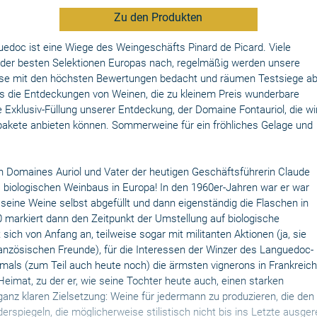
Zu den Produkten
doc ist eine Wiege des Weingeschäfts Pinard de Picard. Viele
 der besten Selektionen Europas nach, regelmäßig werden unsere
se mit den höchsten Bewertungen bedacht und räumen Testsiege ab
ns die Entdeckungen von Weinen, die zu kleinem Preis wunderbare
ie Exklusiv-Füllung unserer Entdeckung, der Domaine Fontauriol, die wi
pakete anbieten können. Sommerweine für ein fröhliches Gelage und
en Domaines Auriol und Vater der heutigen Geschäftsführerin Claude
es biologischen Weinbaus in Europa! In den 1960er-Jahren war er war
 seine Weine selbst abgefüllt und dann eigenständig die Flaschen in
80 markiert dann den Zeitpunkt der Umstellung auf biologische
sich von Anfang an, teilweise sogar mit militanten Aktionen (ja, sie
anzösischen Freunde), für die Interessen der Winzer des Languedoc-
amals (zum Teil auch heute noch) die ärmsten vignerons in Frankreic
Heimat, zu der er, wie seine Tochter heute auch, einen starken
ganz klaren Zielsetzung: Weine für jedermann zu produzieren, die den
derspiegeln, die möglicherweise stilistisch nicht bis ins Letzte ausge