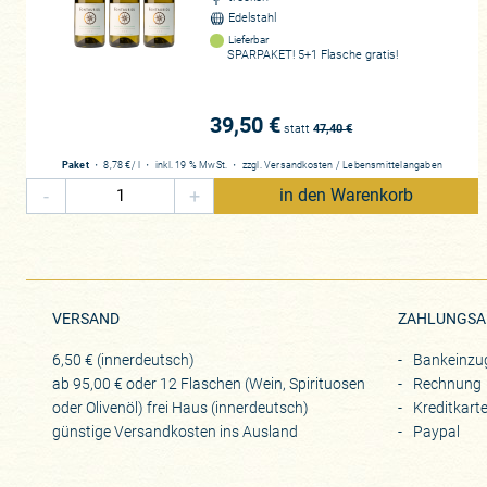
Edelstahl
Lieferbar
SPARPAKET! 5+1 Flasche gratis!
39,50 €
statt
47,40
€
Paket
・
8,78 €
/ l
・
inkl. 19 % MwSt.
・
zzgl.
Versandkosten
/
Lebensmittelangaben
-
+
in den Warenkorb
VERSAND
ZAHLUNGSA
6,50 € (innerdeutsch)
Bankeinzu
ab 95,00 € oder 12 Flaschen (Wein, Spirituosen
Rechnung
oder Olivenöl) frei Haus (innerdeutsch)
Kreditkart
günstige Versandkosten ins Ausland
Paypal