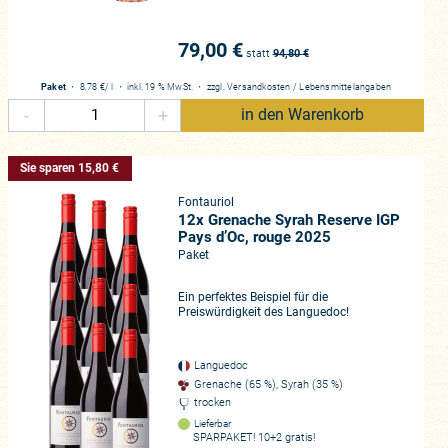
79,00 €
statt
94,80
€
Paket
・
8,78 €
/ l
・
inkl. 19 % MwSt.
・
zzgl.
Versandkosten
/
Lebensmittelangaben
-
+
in den Warenkorb
Sie sparen 15,80 €
Fontauriol
12x Grenache Syrah Reserve IGP
Pays d’Oc, rouge 2025
Paket
Ein perfektes Beispiel für die
Preiswürdigkeit des Languedoc!
Languedoc
Grenache (65 %), Syrah (35 %)
trocken
Lieferbar
SPARPAKET! 10+2 gratis!