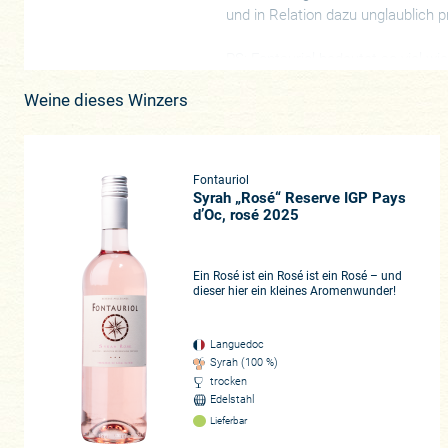
und in Relation dazu unglaublich p
PS: Fontauriol bedeutet so viel w
typische Weine mit mediterranem P
Weine dieses Winzers
Unsere Empfehlung: Kistenweise k
Fontauriol
Syrah „Rosé“ Reserve IGP Pays
d’Oc, rosé 2025
Ein Rosé ist ein Rosé ist ein Rosé – und
dieser hier ein kleines Aromenwunder!
Languedoc
Syrah (100 %)
trocken
Edelstahl
Lieferbar