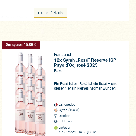
mehr Details
Corbières. Hier werden ungemein
 elegant am Gaumen ausfallen.
etpreise!
Sie sparen 15,80 €
Fontauriol
12x Syrah „Rosé“ Reserve IGP
Pays d’Oc, rosé 2025
Paket
Ein Rosé ist ein Rosé ist ein Rosé – und
dieser hier ein kleines Aromenwunder!
Languedoc
Syrah (100 %)
trocken
Edelstahl
Lieferbar
SPARPAKET! 10+2 gratis!