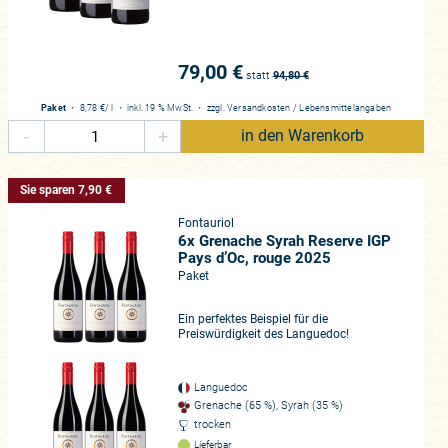
79,00 €
statt
94,80
€
Paket
・
8,78 €
/ l
・
inkl. 19 % MwSt.
・
zzgl.
Versandkosten
/
Lebensmittelangaben
-
+
in den Warenkorb
Sie sparen 7,90 €
Fontauriol
6x Grenache Syrah Reserve IGP
Pays d’Oc, rouge 2025
Paket
Ein perfektes Beispiel für die
Preiswürdigkeit des Languedoc!
Languedoc
Grenache (65 %), Syrah (35 %)
trocken
Lieferbar