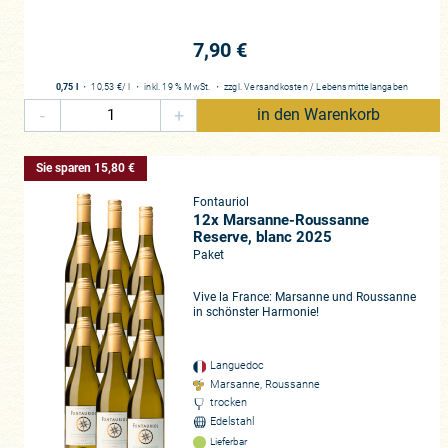
7,90 €
0,75 l
・
10,53 €
/ l
・
inkl. 19 % MwSt.
・
zzgl.
Versandkosten
/
Lebensmittelangaben
-
+
in den Warenkorb
Sie sparen 15,80 €
Fontauriol
12x Marsanne-Roussanne
Reserve, blanc 2025
Paket
Vive la France: Marsanne und Roussanne
in schönster Harmonie!
Languedoc
Marsanne, Roussanne
trocken
Edelstahl
Lieferbar