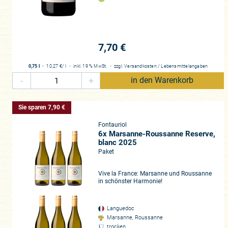
7,70 €
0,75 l
・
10,27 €
/ l
・
inkl. 19 % MwSt.
・
zzgl.
Versandkosten
/
Lebensmittelangaben
-
+
in den Warenkorb
Sie sparen 7,90 €
Fontauriol
6x Marsanne-Roussanne Reserve,
blanc 2025
Paket
Vive la France: Marsanne und Roussanne
in schönster Harmonie!
Languedoc
Marsanne, Roussanne
trocken