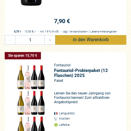
7,90 €
0,75 l
・
10,53 €
/ l
・
inkl. 19 % MwSt.
・
zzgl.
Versandkosten
/
Lebensmittelangaben
-
+
in den Warenkorb
Sie sparen 15,70 €
Fontauriol
Fontauriol-Probierpaket (12
Flaschen) 2025
Paket
Lernen Sie den neuen Jahrgang von
Fontauriol kennen! Zum attraktiven
Angebotspreis!
Languedoc
trocken
Lieferbar