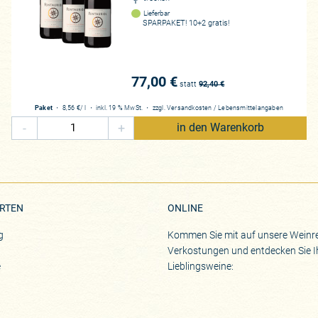
Lieferbar
SPARPAKET! 10+2 gratis!
77,00 €
statt
92,40
€
Paket
・
8,56 €
/ l
・
inkl. 19 % MwSt.
・
zzgl.
Versandkosten
/
Lebensmittelangaben
-
+
in den Warenkorb
RTEN
ONLINE
g
Kommen Sie mit auf unsere Weinre
Verkostungen und entdecken Sie I
e
Lieblingsweine: