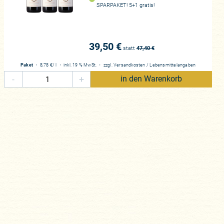
SPARPAKET! 5+1 gratis!
39,50 €
statt
47,40
€
Paket
・
8,78 €
/ l
・
inkl. 19 % MwSt.
・
zzgl.
Versandkosten
/
Lebensmittelangaben
-
+
in den Warenkorb