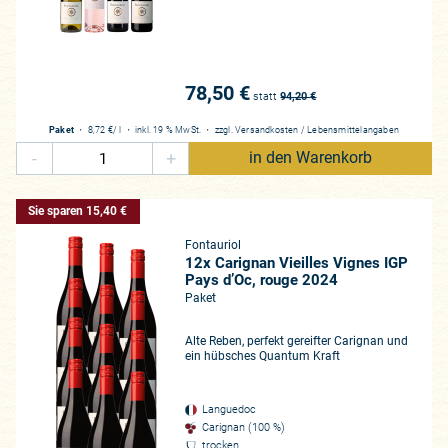
78,50 €
statt
94,20
€
Paket
・
8,72 €
/ l
・
inkl. 19 % MwSt.
・
zzgl.
Versandkosten
/
Lebensmittelangaben
-
+
in den Warenkorb
Sie sparen 15,40 €
Fontauriol
12x Carignan Vieilles Vignes IGP
Pays d’Oc, rouge 2024
Paket
Alte Reben, perfekt gereifter Carignan und
ein hübsches Quantum Kraft
Languedoc
Carignan (100 %)
trocken