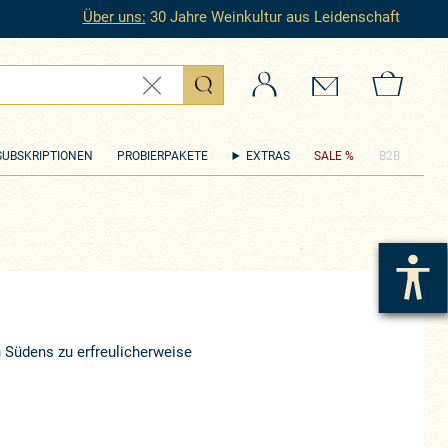
Über uns:
30 Jahre Weinkultur aus Leidenschaft
Login
Kontakt
Zum 
SUBSKRIPTIONEN
PROBIERPAKETE
EXTRAS
SALE %
B2B
 Südens zu erfreulicherweise