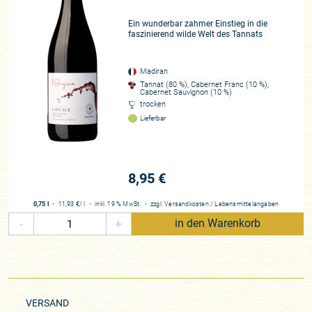
Ein wunderbar zahmer Einstieg in die
faszinierend wilde Welt des Tannats
Madiran
Tannat (80 %), Cabernet Franc (10 %),
Cabernet Sauvignon (10 %)
trocken
Lieferbar
8,95 €
0,75 l
・
11,93 €
/ l
・
inkl. 19 % MwSt.
・
zzgl.
Versandkosten
/
Lebensmittelangaben
-
+
in den Warenkorb
VERSAND