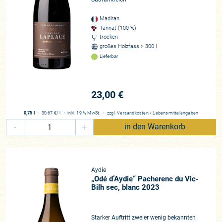
Winzer*in
Famille Laplace
Madiran
Tannat (100 %)
Region
trocken
Madiran
großes Holzfass > 300 l
Rebfläche
Lieferbar
58 Hektar
Rebsorten
23,00 €
Rot: Tannat, Cabernet Franc, Cabernet Sauvignon, Syrah Weiß: Petit
Manseng, Gros Manseng
0,75 l
・
30,67 €
/ l
・
inkl. 19 % MwSt.
・
zzgl.
Versandkosten
/
Lebensmittelangaben
Beste Lagen
-
+
in den Warenkorb
Madiran und Pacherenc du Vic-Bilh
Zusammenarbeit
seit 2012
Aydie
Historie
„Odé d’Aydie“ Pacherenc du Vic-
Seit 1927 folgen 4 Generationen von Winzern auf Château Aydie
Bilh sec, blanc 2023
aufeinander
Starker Auftritt zweier wenig bekannten