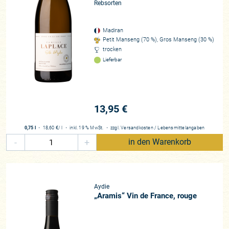
Rebsorten
Madiran
Petit Manseng (70 %), Gros Manseng (30 %)
trocken
Lieferbar
13,95 €
0,75 l
・
18,60 €
/ l
・
inkl. 19 % MwSt.
・
zzgl.
Versandkosten
/
Lebensmittelangaben
-
+
in den Warenkorb
Aydie
„Aramis“ Vin de France, rouge