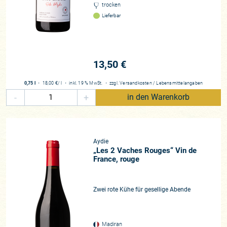
trocken
Önologie gemacht wird, um dem globalen Gaumen, dem
goût
Lieferbar
international
, zu gefallen, bringt der Tannat all das, wonach
die Önologen in Cabernet und Merlot verzweifelt suchen.
Eindringlich und mit einer beneidenswerten Unverfrorenheit
verkörpern die heiteren, kühl-distinguierten Tannatweine
13,50 €
einen unverfälschten Stil. Eigentlich ist der Bordeaux daran
schuld. Der berühmtesten und teuersten Markenikone der
0,75 l
・
18,00 €
/ l
・
inkl. 19 % MwSt.
・
zzgl.
Versandkosten
/
Lebensmittelangaben
Weinwelt haben wir es zu verdanken, dass die Einzigartigkeit
-
+
in den Warenkorb
der Rebsorte Tannat bis heute erfolgreich unter den Teppich
der Weingeschichte gekehrt wurde. Um Licht ins Dunkel zu
bringen, ist ein kurzer Blick in die Weingeschichte erhellend:
Aydie
Damit die besten Weine des Bordeaux das Versprechen
„Les 2 Vaches Rouges“ Vin de
abgeben konnten, unter allen Umständen besser zu sein als
France, rouge
andere Rotweine, wurden fehlende Würze und Tiefe früher
durch Transfusion mit Tannat wettgemacht. Und weil
Bordeaux nur rund 200 Kilometer von der Gascogne entfernt
Zwei rote Kühe für gesellige Abende
liegt, versickerte der Tannat viele Jahrhunderte lang
unbemerkt in den Fässern der Bordelaiser Weinkeller. Das
war eben genau der richtige Saft für Châteaux, die ihren
Madiran