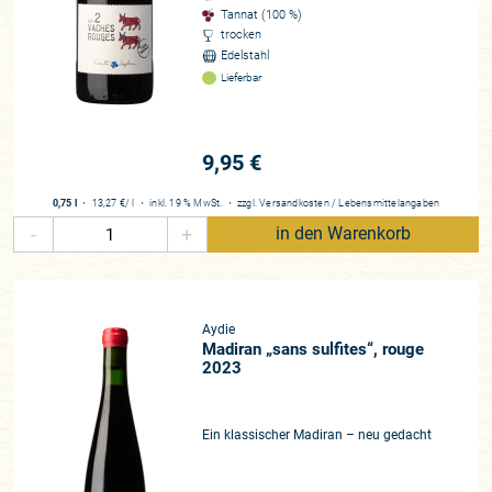
Weinen in schwachen Jahrgängen oder bei zu hohen
Tannat (100 %)
Erträgen quasi per »Bluttransfusion« wieder auf die Beine
trocken
Edelstahl
halfen! Denn Tannat, das ist ein ungeheuer kräftiger,
Lieferbar
tiefdunkler und gerbstoffreicher Rotwein aus der Gascogne
am Fuße der Pyrenäen-Ausläufer. Dass die Welt bei den
südwestfranzösischen Weinen erst jetzt aufhorcht, liegt also
sicher nicht an den von der Natur mit vielen Talenten
9,95 €
gesegneten Tannats. Er liefert schon rein äußerlich alles,
was die Herzen der Rotweinfans höherschlagen lässt, und
0,75 l
・
13,27 €
/ l
・
inkl. 19 % MwSt.
・
zzgl.
Versandkosten
/
Lebensmittelangaben
zeigt unmissverständlich an, dass Madiran erst dort ansetzt,
-
+
in den Warenkorb
wo der Bordeaux aufhört. Bei der Farbe, bei der
Tanninqualität und selbstverständlich auch bei der Frucht.
Vor allem aber zaubert der Tannat ins Glas, was vielen dicken
Rotweinen abgeht: Frische.
Aydie
Madiran „sans sulfites“, rouge
2023
Den Winzern im Madiran hat nicht zuletzt die Erkenntnis zum
Erfolg verholfen, die ausgetretenen Pfade zu verlassen und
auf Eleganz statt nur auf pure Kraft zu setzen. Die
Ein klassischer Madiran – neu gedacht
Musketiere der Gascogne haben den schweren Säbel gegen
das Florett getauscht, und wenn die Tannine eines modernen