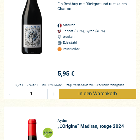
Ein Best-buy mit Rückgrat und rustikalem
Charme
Madiran
Tannat (60 %), Syrah (40 %)
trocken
Edelstahl
Reservierbar
5,95 €
0,75 l
・
7,93 €
/ l
・
inkl. 19 % MwSt.
・
zzgl.
Versandkosten
/
Lebensmittelangaben
-
+
in den Warenkorb
Aydie
„L’Origine“ Madiran, rouge 2024