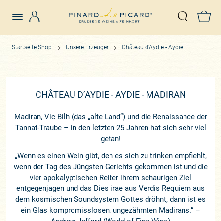
Login
Z
Suche öffn
Startseite Shop
Unsere Erzeuger
Château d’Aydie - Aydie
CHÂTEAU D’AYDIE - AYDIE - MADIRAN
Madiran, Vic Bilh (das „alte Land“) und die Renaissance der
Tannat-Traube – in den letzten 25 Jahren hat sich sehr viel
getan!
„Wenn es einen Wein gibt, den es sich zu trinken empfiehlt,
wenn der Tag des Jüngsten Gerichts gekommen ist und die
vier apokalyptischen Reiter ihrem schaurigen Ziel
entgegenjagen und das Dies irae aus Verdis Requiem aus
dem kosmischen Soundsystem Gottes dröhnt, dann ist es
ein Glas kompromisslosen, ungezähmten Madirans.“ –
Andrew Jefford (World of Fine Wine)