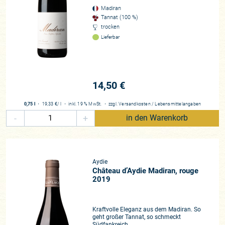
Tannats ihre Wirkung am Gaumen entfalten, dann bewegen
Madiran
sie sich dort so elegant wie ein Sportfechter auf der Planche
Tannat (100 %)
und setzen einen Wirkungstreffer nach dem anderen.
trocken
Schöner kann man sich mit Gerbstoffen nicht duellieren, wie
Lieferbar
sie sich fast unbemerkt herantasten, um dann am Gaumen
Druck zu machen, dem Schluck Dynamik und dem
Geschmacksbild eine vollendete dritte Dimension verleihen.“
14,50 €
Und all diese so gerühmten Eigenschaften vereint der Tannat
mit der Gabe, dass „seine aus ihm gewonnenen Weine
0,75 l
・
19,33 €
/ l
・
inkl. 19 % MwSt.
・
zzgl.
Versandkosten
/
Lebensmittelangaben
unermüdliche Kämpfer gegen die Zeit sind. Manche
-
+
in den Warenkorb
Exemplare öffnen sich erst nach zehn Jahren und sind dann
immer noch von ihrer einzigartigen, umwerfenden Frische
gekennzeichnet.“ Und, ebenfalls bemerkenswert: „Diese
herrlichen Rotweine werden noch (weit) unter ihrem
Aydie
eigentlichen Wert gehandelt.“ (FAS)
Château d’Aydie Madiran, rouge
2019
Viel Spaß also mit unserem Musketier aus dem Madiran, der
die etablierte Konkurrenz aus dem Bordelais das Fürchten
Kraftvolle Eleganz aus dem Madiran. So
lehrt.
À la votre!
geht großer Tannat, so schmeckt
Südfankreich