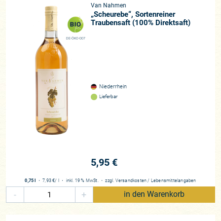
Van Nahmen
„Scheurebe“, Sortenreiner
Traubensaft (100% Direktsaft)
DE-ÖKO-007
Niederrhein
Lieferbar
5,95 €
0,75 l
・
7,93 €
/ l
・
inkl. 19 % MwSt.
・
zzgl.
Versandkosten
/
Lebensmittelangaben
-
+
in den Warenkorb