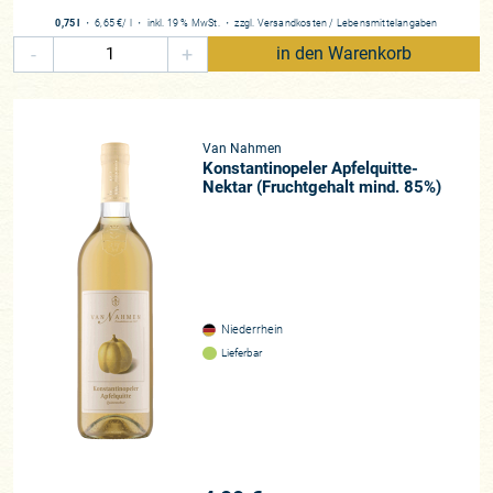
0,75 l
・
6,65 €
/ l
・
inkl. 19 % MwSt.
・
zzgl.
Versandkosten
/
Lebensmittelangaben
-
+
in den Warenkorb
Van Nahmen
Konstantinopeler Apfelquitte-
Nektar (Fruchtgehalt mind. 85%)
Niederrhein
Lieferbar