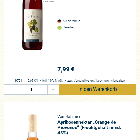
DE-ÖKO-007
Niederrhein
Lieferbar
7,99 €
0,75 l
・
10,65 €
/ l
・
inkl. 19 % MwSt.
・
zzgl.
Versandkosten
/
Lebensmittelangaben
-
+
in den Warenkorb
Van Nahmen
Aprikosennektar „Orange de
Provence“ (Fruchtgehalt mind.
45%)