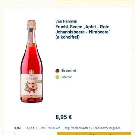
Van Nahmen
Frucht-Secco „Apfel - Rote
Johannisbeere - Himbeere“
(alkoholfrei)
Niederrhein
Lieferbar
8,95 €
0,75 l
・
11,93 €
/ l
・
inkl. 19 % MwSt.
・
zzgl.
Versandkosten
/
Lebensmittelangaben