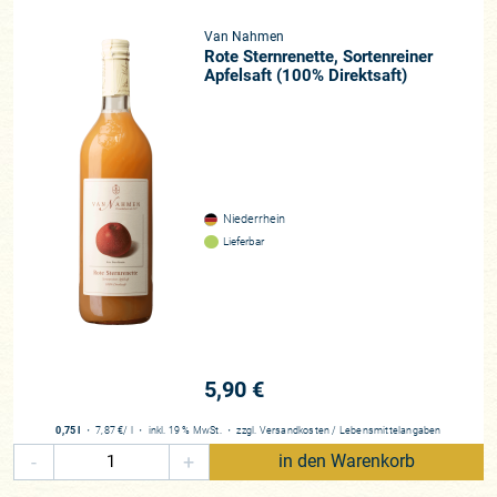
Van Nahmen
Rote Sternrenette, Sortenreiner
Apfelsaft (100% Direktsaft)
Niederrhein
Lieferbar
5,90 €
0,75 l
・
7,87 €
/ l
・
inkl. 19 % MwSt.
・
zzgl.
Versandkosten
/
Lebensmittelangaben
-
+
in den Warenkorb