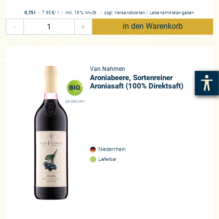
0,75 l
・
7,93 €
/ l
・
inkl. 19 % MwSt.
・
zzgl.
Versandkosten
/
Lebensmittelangaben
-
+
in den Warenkorb
Van Nahmen
Aroniabeere, Sortenreiner
Aroniasaft (100% Direktsaft)
DE-ÖKO-007
Niederrhein
Lieferbar