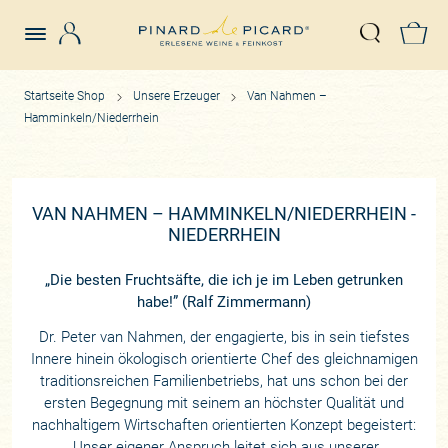
Login
Z
Suche öffn
Startseite Shop
Unsere Erzeuger
Van Nahmen –
Hamminkeln/Niederrhein
VAN NAHMEN – HAMMINKELN/NIEDERRHEIN -
NIEDERRHEIN
„Die besten Fruchtsäfte, die ich je im Leben getrunken
habe!” (Ralf Zimmermann)
Dr. Peter van Nahmen, der engagierte, bis in sein tiefstes
Innere hinein ökologisch orientierte Chef des gleichnamigen
traditionsreichen Familienbetriebs, hat uns schon bei der
ersten Begegnung mit seinem an höchster Qualität und
nachhaltigem Wirtschaften orientierten Konzept begeistert:
„Unser eigener Anspruch leitet sich aus unserer