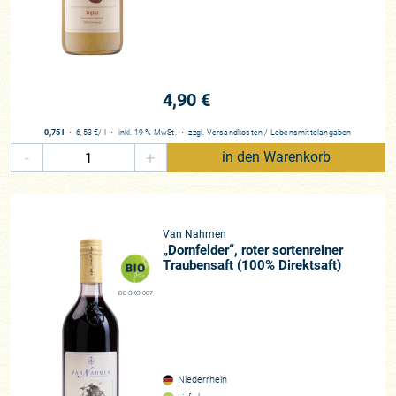
4,90 €
0,75 l
・
6,53 €
/ l
・
inkl. 19 % MwSt.
・
zzgl.
Versandkosten
/
Lebensmittelangaben
-
+
in den Warenkorb
Van Nahmen
„Dornfelder“, roter sortenreiner
Traubensaft (100% Direktsaft)
DE-ÖKO-007
Niederrhein