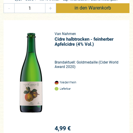
-
+
in den Warenkorb
Van Nahmen
Cidre halbtrocken - feinherber
Apfelcidre (4% Vol.)
Brandaktuell: Goldmedaille (Cider World
Award 2020)
Niederrhein
Lieferbar
4,99 €