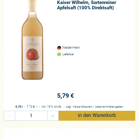
Kaiser Wilhelm, Sortenreiner
Apfelsaft (100% Direktsaft)
Niederrhein
Lieferbar
5,79 €
0,75 l
・
7,72 €
/ l
・
inkl. 19 % MwSt.
・
zzgl.
Versandkosten
/
Lebensmittelangaben
-
+
in den Warenkorb