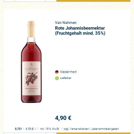
Van Nahmen
Rote Johannisbeernektar
(Fruchtgehalt mind. 35%)
Niederrhein
Lieferbar
4,90 €
0,75 l
・
6,53 €
/ l
・
inkl. 19 % MwSt.
・
zzgl.
Versandkosten
/
Lebensmittelangaben