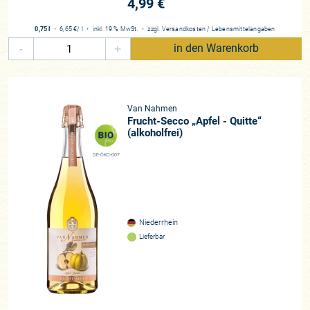
4,99 €
0,75 l
・
6,65 €
/ l
・
inkl. 19 % MwSt.
・
zzgl.
Versandkosten
/
Lebensmittelangaben
-
+
in den Warenkorb
Van Nahmen
Frucht-Secco „Apfel - Quitte“
(alkoholfrei)
DE-ÖKO-007
Niederrhein
Lieferbar