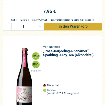
7,95 €
0,75 l
・
10,60 €
/ l
・
inkl. 19 % MwSt.
・
zzgl.
Versandkosten
/
Lebensmittelangaben
-
+
in den Warenkorb
Van Nahmen
„Rose-Darjeeling-Rhabarber“,
Sparkling Juicy Tea (alkoholfrei)
DE-ÖKO-007
Niederrhein
Lieferbar
(enthält 0,25 € Einwegpfand)