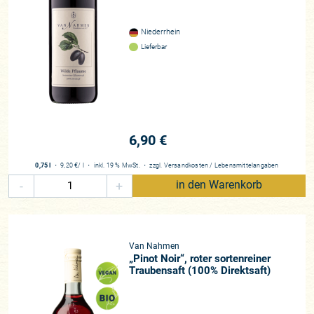
Niederrhein
Lieferbar
6,90 €
0,75 l
・
9,20 €
/ l
・
inkl. 19 % MwSt.
・
zzgl.
Versandkosten
/
Lebensmittelangaben
-
+
in den Warenkorb
Van Nahmen
„Pinot Noir“, roter sortenreiner
Traubensaft (100% Direktsaft)