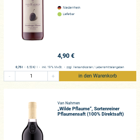
Niederrhein
Lieferbar
4,90 €
0,75 l
・
6,53 €
/ l
・
inkl. 19 % MwSt.
・
zzgl.
Versandkosten
/
Lebensmittelangaben
-
+
in den Warenkorb
Van Nahmen
„Wilde Pflaume“, Sortenreiner
Pflaumensaft (100% Direktsaft)