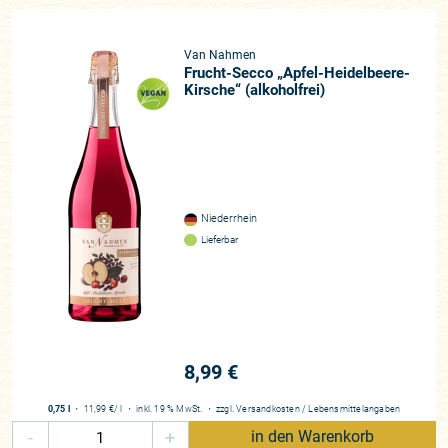
Van Nahmen
Frucht-Secco „Apfel-Heidelbeere-
Kirsche“ (alkoholfrei)
Niederrhein
Lieferbar
8,99 €
0,75 l
・
11,99 €
/ l
・
inkl. 19 % MwSt.
・
zzgl.
Versandkosten
/
Lebensmittelangaben
-
+
in den Warenkorb