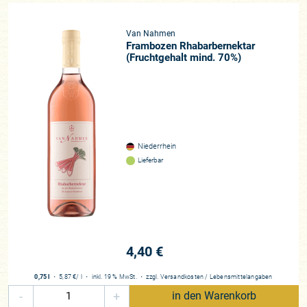
Van Nahmen
Frambozen Rhabarbernektar
(Fruchtgehalt mind. 70%)
Niederrhein
Lieferbar
4,40 €
0,75 l
・
5,87 €
/ l
・
inkl. 19 % MwSt.
・
zzgl.
Versandkosten
/
Lebensmittelangaben
-
+
in den Warenkorb