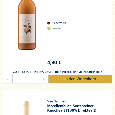
Niederrhein
Lieferbar
4,90 €
0,75 l
・
6,53 €
/ l
・
inkl. 19 % MwSt.
・
zzgl.
Versandkosten
/
Lebensmittelangaben
-
+
in den Warenkorb
Van Nahmen
Morellenfeuer, Sortenreiner
Kirschsaft (100% Direktsaft)