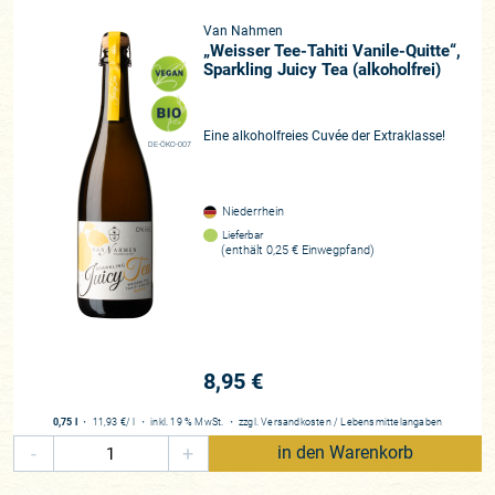
Van Nahmen
„Weisser Tee-Tahiti Vanile-Quitte“,
Sparkling Juicy Tea (alkoholfrei)
Eine alkoholfreies Cuvée der Extraklasse!
DE-ÖKO-007
Niederrhein
Lieferbar
(enthält 0,25 € Einwegpfand)
8,95 €
0,75 l
・
11,93 €
/ l
・
inkl. 19 % MwSt.
・
zzgl.
Versandkosten
/
Lebensmittelangaben
-
+
in den Warenkorb