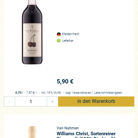
Niederrhein
Lieferbar
5,90 €
0,75 l
・
7,87 €
/ l
・
inkl. 19 % MwSt.
・
zzgl.
Versandkosten
/
Lebensmittelangaben
-
+
in den Warenkorb
Van Nahmen
Williams Christ, Sortenreiner