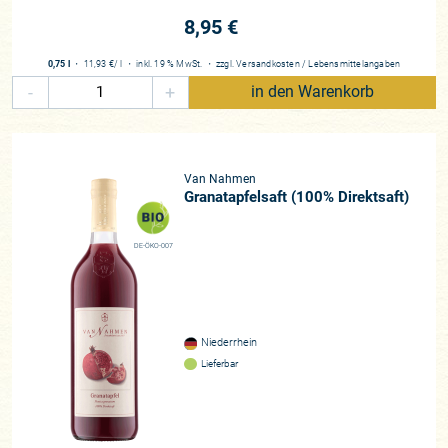
8,95 €
0,75 l
・
11,93 €
/ l
・
inkl. 19 % MwSt.
・
zzgl.
Versandkosten
/
Lebensmittelangaben
-
+
in den Warenkorb
Van Nahmen
Granatapfelsaft (100% Direktsaft)
DE-ÖKO-007
Niederrhein
Lieferbar