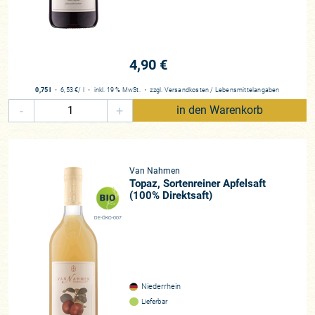
4,90 €
0,75 l
・
6,53 €
/ l
・
inkl. 19 % MwSt.
・
zzgl.
Versandkosten
/
Lebensmittelangaben
-
+
in den Warenkorb
Van Nahmen
Topaz, Sortenreiner Apfelsaft
(100% Direktsaft)
DE-ÖKO-007
Niederrhein
Lieferbar