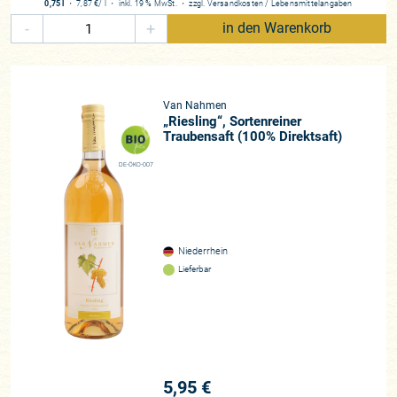
0,75 l
・
7,87 €
/ l
・
inkl. 19 % MwSt.
・
zzgl.
Versandkosten
/
Lebensmittelangaben
-
+
in den Warenkorb
Van Nahmen
„Riesling“, Sortenreiner
Traubensaft (100% Direktsaft)
DE-ÖKO-007
Niederrhein
Lieferbar
5,95 €