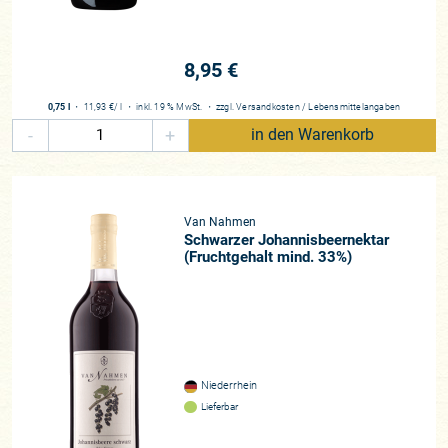
8,95 €
0,75 l
・
11,93 €
/ l
・
inkl. 19 % MwSt.
・
zzgl.
Versandkosten
/
Lebensmittelangaben
-
+
in den Warenkorb
Van Nahmen
Schwarzer Johannisbeernektar
(Fruchtgehalt mind. 33%)
Niederrhein
Lieferbar