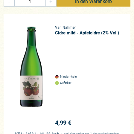
-
+
in den Warenkorb
Van Nahmen
Cidre mild - Apfelcidre (2% Vol.)
Niederrhein
Lieferbar
4,99 €
0,75 l
・
6,65 €
/ l
・
inkl. 19 % MwSt.
・
zzgl.
Versandkosten
/
Lebensmittelangaben