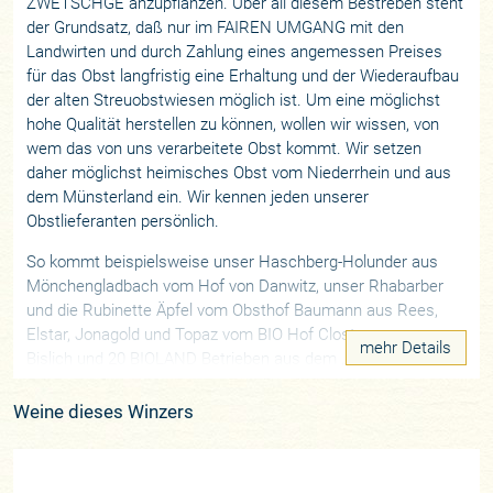
ZWETSCHGE anzupflanzen. Über all diesem Bestreben steht
der Grundsatz, daß nur im FAIREN UMGANG mit den
Landwirten und durch Zahlung eines angemessen Preises
für das Obst langfristig eine Erhaltung und der Wiederaufbau
der alten Streuobstwiesen möglich ist. Um eine möglichst
hohe Qualität herstellen zu können, wollen wir wissen, von
wem das von uns verarbeitete Obst kommt. Wir setzen
daher möglichst heimisches Obst vom Niederrhein und aus
dem Münsterland ein. Wir kennen jeden unserer
Obstlieferanten persönlich.
So kommt beispielsweise unser Haschberg-Holunder aus
Mönchengladbach vom Hof von Danwitz, unser Rhabarber
und die Rubinette Äpfel vom Obsthof Baumann aus Rees,
Elstar, Jonagold und Topaz vom BIO Hof Clostermann aus
mehr Details
Bislich und 20 BIOLAND Betrieben aus dem ,Alten Land’ und
die Äpfel von Streuobstwiesen von unseren 180 Streuobst-
Vertragspartnern.
Weine dieses Winzers
Unsere hauseigenen Qualitäts-Maßstäbe liegen bei allen
Produkten über den gesetzlichen Vorgaben. Wir orientieren