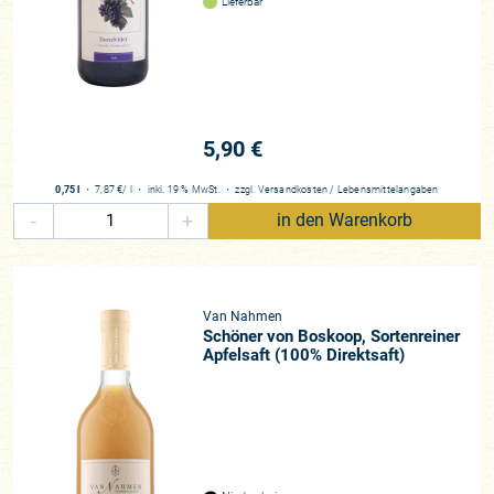
Lieferbar
5,90 €
0,75 l
・
7,87 €
/ l
・
inkl. 19 % MwSt.
・
zzgl.
Versandkosten
/
Lebensmittelangaben
-
+
in den Warenkorb
Van Nahmen
Schöner von Boskoop, Sortenreiner
Apfelsaft (100% Direktsaft)