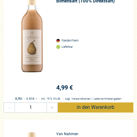
Birnensaft (100% Direktsaft)
Niederrhein
Lieferbar
4,99 €
0,75 l
・
6,65 €
/ l
・
inkl. 19 % MwSt.
・
zzgl.
Versandkosten
/
Lebensmittelangaben
-
+
in den Warenkorb
Van Nahmen