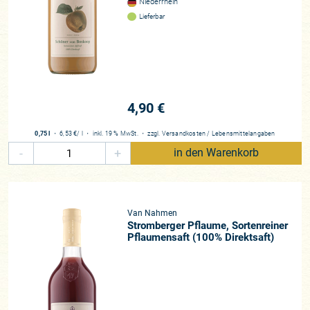
Niederrhein
Lieferbar
4,90 €
0,75 l
・
6,53 €
/ l
・
inkl. 19 % MwSt.
・
zzgl.
Versandkosten
/
Lebensmittelangaben
-
+
in den Warenkorb
Van Nahmen
Stromberger Pflaume, Sortenreiner
Pflaumensaft (100% Direktsaft)