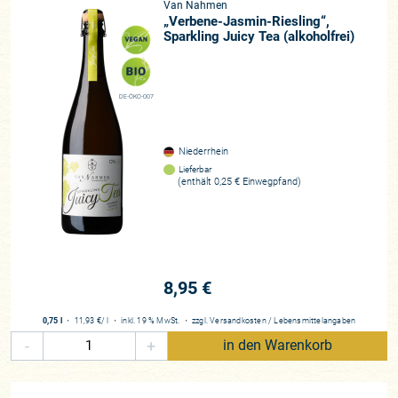
uns nicht an gesetzlichen Mindestangaben, sondern an
Van Nahmen
„Verbene-Jasmin-Riesling“,
unserem eigenen Geschmack. Um dies auch durch Experten
Sparkling Juicy Tea (alkoholfrei)
prüfen zu lassen, nehmen wir seit 1953 an den Prüfungen der
Deutschen Landwirtschaftsgesellschaft (DLG) teil.
Aufgrund
von mehr als 15 jährigen Gold-Prämierungen, wurde uns als
DE-ÖKO-007
einer von 7 Familienbetrieben in Deutschland der „Preis der
Besten“ in Gold verliehen. Ganz besondes hat es uns
gefreut, daß unser Apfelsaft von Streuobstwiesen in der Juli
Niederrhein
2010 Ausgabe bei ÖKO TEST ein SEHR GUT erhalten hat.”
Lieferbar
(enthält 0,25 € Einwegpfand)
Werte Kunden: Auch wir von Pinard de Picard sind so
begeistert, dass wir diese genialen Säfte mit großer Freude
in unser Programm aufgenommen haben. Es muss ja nicht
immer Alkohol sein ;-)
8,95 €
Region
Niederrhein
0,75 l
・
11,93 €
/ l
・
inkl. 19 % MwSt.
・
zzgl.
Versandkosten
/
Lebensmittelangaben
-
+
in den Warenkorb