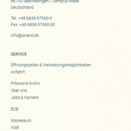
66793 Saarwellingen / Campus Nobel
Rebsorten
Deutschland
Chardonnay, Pinot Noir
Tel.: +49 6838 97950-0
Beste Lagen
Fax: +49 6838 97950-30
Meursault Les Tessons, 1er Cru Perrières, Grand Cru Bâtard-Montrachet,,
Grand Cru Corton-Bressandes
info@pinard.de
Zusammenarbeit
seit 2026
SERVICE
Historie
Pierre Morey war ehemaliger Direktor der Domaine Leflaive
Öffnungszeiten & Verkostungsmöglichkeiten
Anfahrt
PINwand-Archiv
Über uns
Jobs & Karriere
B2B
Impressum
AGB