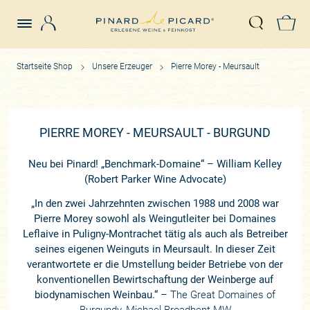
Login
Z
Suche öffn
Startseite Shop
Unsere Erzeuger
Pierre Morey - Meursault
PIERRE MOREY - MEURSAULT - BURGUND
Neu bei Pinard! „Benchmark-Domaine“ – William Kelley
(Robert Parker Wine Advocate)
„In den zwei Jahrzehnten zwischen 1988 und 2008 war
Pierre Morey sowohl als Weingutleiter bei Domaines
Leflaive in Puligny-Montrachet tätig als auch als Betreiber
seines eigenen Weinguts in Meursault. In dieser Zeit
verantwortete er die Umstellung beider Betriebe von der
konventionellen Bewirtschaftung der Weinberge auf
biodynamischen Weinbau.“
– The Great Domaines of
Burgundy, Michael Broadbent MW