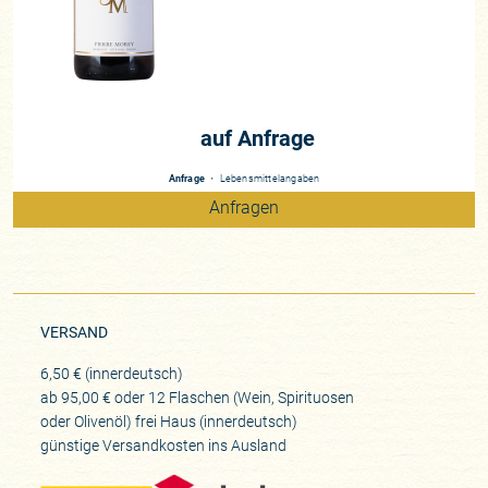
Leflaive, war dort Direktor. In zwei Dekaden, Ende der 1980er
Jahre, bis ins Jahr 2008 begleitete er die biodynamische
Umstellung, für welche die Kultdomaine heute legendär ist.
Dass Pierre Morey ein echter Schaffer ist, zeigt die Historie
der Domaine. Jahrelang baute er seine eigene Domaine
auf Anfrage
neben der Stellung bei Leflaive aus. Heute schwingt vor
allem Tochter Anne das Zepter. Beide eint ein
Anfrage
・
Lebensmittelangaben
unverrückbares Selbstverständnis, dass große Weine nur
Anfragen
dort entstehen, wo Weinberge, Mensch und Natur im
Einklang sind. Außerdem entstehen hier, in Meursault, Weine,
die das Bild der Region über Dekdaden prägte, eine
Beständigkeit vorweist, die sämtliche Trends, sei es die
Überkonzentration und Suche nach Reife in den 1990er
Jahren, der Fokus auf stark getoastetes Holz oder der in der
VERSAND
letzten Dekade um sich greifende Wahn zur gekünstelten
6,50 € (innerdeutsch)
Reduktion, die jeden Hauch von Frucht verpönt. 11 Hektar,
ab 95,00 € oder 12 Flaschen (Wein, Spirituosen
darunter Spitzenparzellen im Grand Cru Bâtard-Montrachet
oder Olivenöl) frei Haus (innerdeutsch)
(0,49ha), 1er Cru Meursault-Perrières (0,52ha) sowie 0,43 ha
günstige Versandkosten ins Ausland
1er Cru Pommard Grands-Epenots besitzt die Familie heute.
Seit langem betreibt Pierre Morey unter Morey-Blanc auch