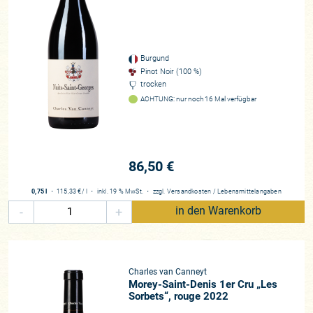
Burgund
Pinot Noir (100 %)
trocken
ACHTUNG: nur noch 16 Mal verfügbar
86,50 €
0,75 l
・
115,33 €
/ l
・
inkl. 19 % MwSt.
・
zzgl.
Versandkosten
/
Lebensmittelangaben
-
+
in den Warenkorb
Charles van Canneyt
Morey-Saint-Denis 1er Cru „Les
Sorbets“, rouge 2022