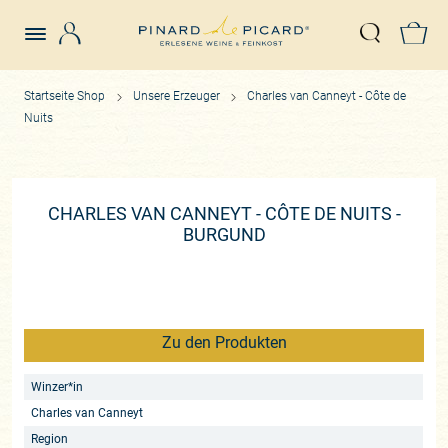
Login
Z
Suche öffn
Startseite Shop
Unsere Erzeuger
Charles van Canneyt - Côte de
Nuits
CHARLES VAN CANNEYT - CÔTE DE NUITS -
BURGUND
Zu den Produkten
Winzer*in
Charles van Canneyt
Region