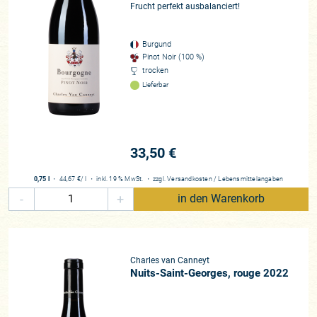
Frucht perfekt ausbalanciert!
Burgund
Pinot Noir (100 %)
trocken
Lieferbar
33,50 €
0,75 l
・
44,67 €
/ l
・
inkl. 19 % MwSt.
・
zzgl.
Versandkosten
/
Lebensmittelangaben
-
+
in den Warenkorb
Charles van Canneyt
Nuits-Saint-Georges, rouge 2022