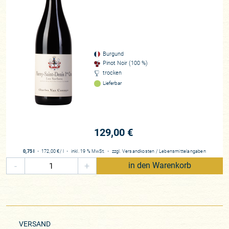
Burgund
Pinot Noir (100 %)
trocken
Lieferbar
129,00 €
0,75 l
・
172,00 €
/ l
・
inkl. 19 % MwSt.
・
zzgl.
Versandkosten
/
Lebensmittelangaben
-
+
in den Warenkorb
VERSAND