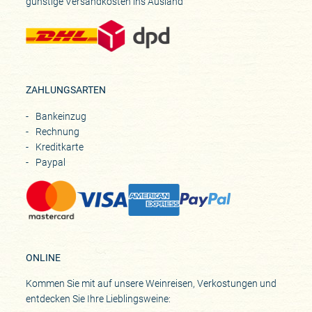
günstige Versandkosten ins Ausland
Region
Burgund
Rebfläche
3ha, 1 Monopol
Rebsorten
ZAHLUNGSARTEN
Pinot Noir
Beste Lagen
Bankeinzug
Grand Cru Griotte-Chambertin, 1er Cru Les Cazetiers, Clos des Chezeaux
Rechnung
(Monopole)
Kreditkarte
Paypal
Zusammenarbeit
seit 2025
ONLINE
Kommen Sie mit auf unsere Weinreisen, Verkostungen und
entdecken Sie Ihre Lieblingsweine: