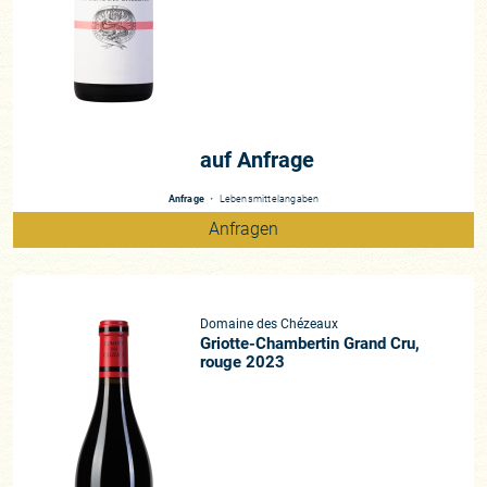
und das Kernstück, die Parzelle des Grand Cru Griotte-
Chambertin ebenfalls zu erhalten sowie mit den anderen
Domaines die langjährigen Méteyage-Verträge erneut
auszuhandeln. Mit dem ersten Jahrgang (2023) gehört ihm
nun die Monopollage „Clos des Chézeazx“ sowie der Premier
Cru „Les Cazetiers“, die durch hohe Verkäufe anderer
auf Anfrage
legendärer Crus wie Lavaux-St-Jacques und einige
Kleinparzellen im Grand Cru Griotte-Chambertin den Erwerb
Anfrage
・
Lebensmittelangaben
ermöglichten.
Anfragen
Vinifikation & Terroirs Die Vinifikation lehnt sich an die
Domaine Hudelot-Noëllat an: Van Canneyt entrappt nahezu
sämtliche Trauben, die zunächst im Weinberg, dann erneut
Domaine des Chézeaux
über einen Sortiertisch im Weingut penibel selektiert wurden.
Griotte-Chambertin Grand Cru,
Ein Vorgehensweise, der auch in warmen Jahrgängen treu
rouge 2023
bleibt. Wichtig ist der Lesezeitpunkt, dessen „Amplitude“
aufgrund der verschiedenen Appellationen entsprechend
„breiter“ ausfällt. Die Trauben vergären in den offenen
Gärbottichen und werden nur sehr schonend extrahiert. Beim
Ausbau setzt Charles auf unterschiedlichste tonnelleries, um