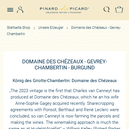
Login
Z
Suche öffn
Startseite Shop
Unsere Erzeuger
Domaine des Chézeaux - Gevrey-
Chambertin
DOMAINE DES CHÉZEAUX - GEVREY-
CHAMBERTIN - BURGUND
König des Griotte-Chambertin: Domaine des Chézeaux
„The 2023 vintage is the first that Charles van Canneyt has
produced at Domaine des Chézeaux, which he an his wife
Anne-Sophie Gagey acquired recently. Sharecropping
agreements with Ponsot, Berthaut and René Leclerc were
concluded, so van Canneyt is now farming the parcels and
making the wines. The winemaking approach is much the
same as at Hudelot-Noëllat“ – William Kelley (Robert Parker