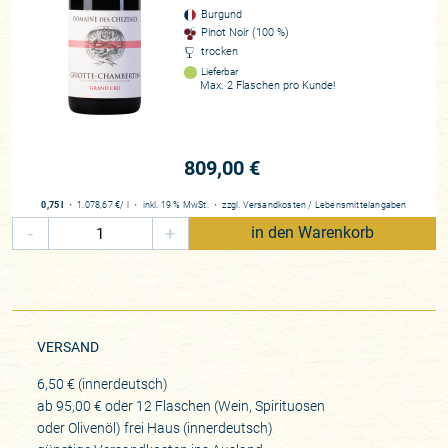
die Eigenheiten der Fässer zu nivellieren. Rund 18 Monate
Burgund
verbringen die Weine im Fass.
Pinot Noir (100 %)
trocken
Kernstück sind die Monopollage, die rund einen halben
Lieferbar
Max. 2 Flaschen pro Kunde!
Hektar ausmacht und einige rund 100 jährige Reben
beinhaltet (Pflanzjahr 1929). Sie befindet sich unterhalb des
Premier Crus Cazetiers und grenzt an Armand Rousseaus
„Clos du Château“ an. Im „Les Cazetiers“ besitzt die Domaine
809,00 €
des Chézeazx 0,22 Hektar, die sich auf eine nördliche und
südliche Parzelle verteilen. Der Griotte-Chambertin ist das
0,75 l
・
1.078,67 €
/ l
・
inkl. 19 % MwSt.
・
zzgl.
Versandkosten
/
Lebensmittelangaben
Prachtstück der Domaine, ganze 1,26 Hektar besitzt die
-
+
in den Warenkorb
Domaine, ist damit der größte Anteilseigner des Grand Crus.
Wir sind stolz, eines der meistbeobachteten Projekte
Burgunds mit dem Debütjahrgang erhalten zu haben. Die
Weine sind entsprechend strikt allokiert und werden
VERSAND
bevorzugt an langjährige Stammkunden verteilt.
6,50 € (innerdeutsch)
Winzer*in
ab 95,00 € oder 12 Flaschen (Wein, Spirituosen
Charles und Anne-Sophie Gagey Van Canneyt
oder Olivenöl) frei Haus (innerdeutsch)