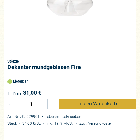
Stölzle
Dekanter mundgeblasen Fire
Lieferbar
31,00
€
Ihr Preis
-
+
in den Warenkorb
Art.-Nr. ZGL029901
・
Lebensmittelangaben
Stück
・
31,00 €
/St.
・
inkl. 19 % MwSt.
・
zzgl.
Versandkosten