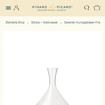
Login
Z
Suche öffn
Startseite Shop
Stölzle – Weißwasser
Dekanter mundgeblasen Fire