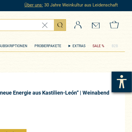
Über uns:
30 Jahre Weinkultur aus Leidenschaft
Login
Kontakt
Zum 
SUBSKRIPTIONEN
PROBIERPAKETE
EXTRAS
SALE %
B2B
 neue Energie aus Kastilien-León“ | Weinabend