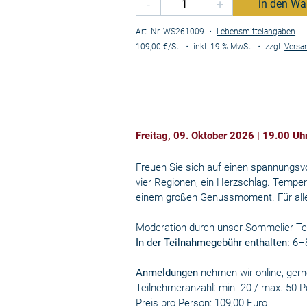
-
+
in den Wa
Art.-Nr. WS261009
・
Lebensmittelangaben
109,00 €
/St.
・
inkl. 19 % MwSt.
・
zzgl.
Versa
Freitag, 09. Oktober 2026 | 19.00 Uh
Freuen Sie sich auf einen spannungsv
vier Regionen, ein Herzschlag. Tempe
einem großen Genussmoment. Für alle,
Moderation durch unser Sommelier-T
In der Teilnahmegebühr enthalten:
6–8
Anmeldungen
nehmen wir online, gern
Teilnehmeranzahl: min. 20 / max. 50 
Preis pro Person: 109,00 Euro