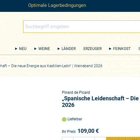
Optimale Lagerbedingungen
NEU
WEINE
LÄNDER
ERZEUGER
FEINKOST
haft – Die neue Energie aus Kastilien-León“ | Weinabend 2026
Pinard de Picard
„Spanische Leidenschaft – Die
2026
Lieferbar
109,00
€
Ihr Preis