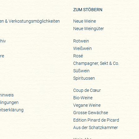
ZUM STÖBERN
en & Verkostungsmöglichkeiten
Neue Weine
Neue Weingüter
hiv
Rotwein
Weißwein
ere
Rosé
Champagner, Sekt & Co.
Süßwein
Spirituosen
Coup de Cœur
hinweis
Bio-Weine
dingungen
Vegane Weine
eitserklärung
Grosse Gewächse
Edition Pinard de Picard
Aus der Schatzkammer