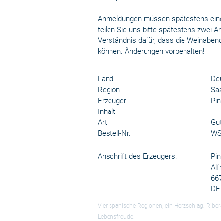
Anmeldungen müssen spätestens eine
teilen Sie uns bitte spätestens zwei 
Verständnis dafür, dass die Weinabend
können. Änderungen vorbehalten!
Land
De
Region
Sa
Erzeuger
Pin
Inhalt
Art
Gu
Bestell-Nr.
WS
Anschrift des Erzeugers:
Pi
Alf
667
DE
Vier spanische Regionen, ein Herzschlag: Riber
Lebensfreude.