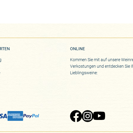
RTEN
ONLINE
g
Kommen Sie mit auf unsere Weinre
Verkostungen und entdecken Sie I
e
Lieblingsweine:
Zu Pinard's Facebook-Seite
Zu Pinard's Instagram-Seite
Zu Pinard's YouTube-S