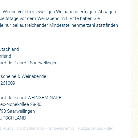
 Woche vor dem jeweiligen Weinabend erfolgen. Absagen
Arbeitstage vor dem Weinabend mit. Bitte haben Sie
e nur bei ausreichender Mindestteilnehmerzahl stattfinden
utschland
arland
ard de Picard - Saarwellingen
tscheine & Weinabende
261009
nard de Picard WEINSEMINARE
red-Nobel-Allee 28-30
93 Saarwellingen
UTSCHLAND
a, Rueda, Toro & Salamanca – temperamentvoll, würzig, tief und voller