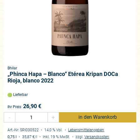
Bhilar
„Phinca Hapa – Blanco“ Etérea Kripan DOCa
Rioja, blanco 2022
Lieferbar
26,90
€
Ihr Preis
-
+
in den Warenkorb
Art.-Nr. SRI030522
・ 14,0 % Vol.
・
Lebensmittelangaben
0,75 l
・
35,87 €
/l
・
inkl. 19 % MwSt.
・
zzgl.
Versandkosten