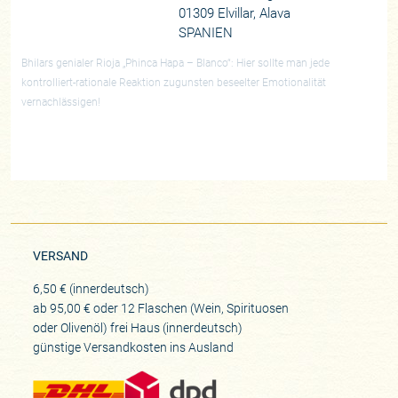
01309 Elvillar, Alava
SPANIEN
Bhilars genialer Rioja „Phinca Hapa – Blanco“: Hier sollte man jede
kontrolliert-rationale Reaktion zugunsten beseelter Emotionalität
vernachlässigen!
VERSAND
6,50 € (innerdeutsch)
ab 95,00 € oder 12 Flaschen (Wein, Spirituosen
oder Olivenöl) frei Haus (innerdeutsch)
günstige Versandkosten ins Ausland