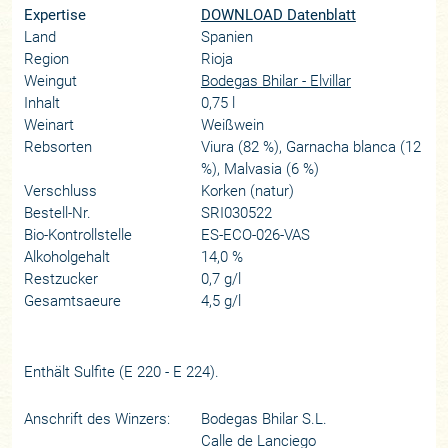
Expertise
DOWNLOAD Datenblatt
Land
Spanien
Region
Rioja
Weingut
Bodegas Bhilar - Elvillar
Inhalt
0,75 l
Weinart
Weißwein
Rebsorten
Viura (82 %), Garnacha blanca (12
%), Malvasia (6 %)
Verschluss
Korken (natur)
Bestell-Nr.
SRI030522
Bio-Kontrollstelle
ES-ECO-026-VAS
Alkoholgehalt
14,0 %
Restzucker
0,7 g/l
Gesamtsaeure
4,5 g/l
Enthält Sulfite (E 220 - E 224).
Anschrift des Winzers:
Bodegas Bhilar S.L.
Calle de Lanciego