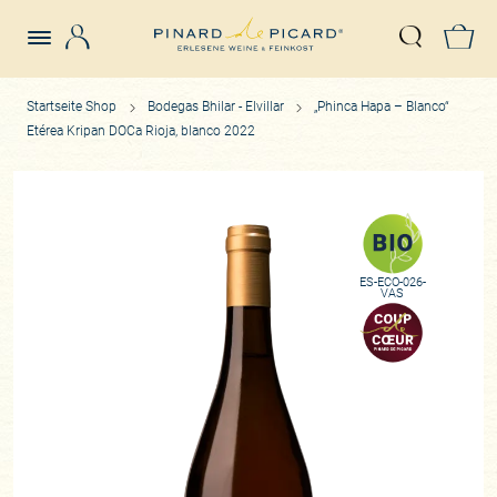
Login
Z
Suche öffn
Startseite Shop
Bodegas Bhilar - Elvillar
„Phinca Hapa – Blanco“
Etérea Kripan DOCa Rioja, blanco 2022
ES-ECO-026-
VAS