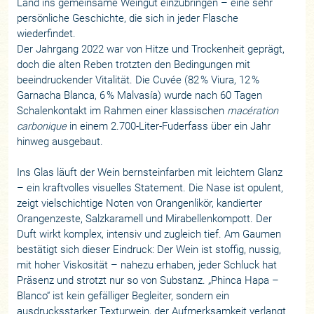
Land ins gemeinsame Weingut einzubringen – eine sehr
persönliche Geschichte, die sich in jeder Flasche
wiederfindet.
Der Jahrgang 2022 war von Hitze und Trockenheit geprägt,
doch die alten Reben trotzten den Bedingungen mit
beeindruckender Vitalität. Die Cuvée (82 % Viura, 12 %
Garnacha Blanca, 6 % Malvasía) wurde nach 60 Tagen
Schalenkontakt im Rahmen einer klassischen
macération
carbonique
in einem 2.700-Liter-Fuderfass über ein Jahr
hinweg ausgebaut.
Ins Glas läuft der Wein bernsteinfarben mit leichtem Glanz
– ein kraftvolles visuelles Statement. Die Nase ist opulent,
zeigt vielschichtige Noten von Orangenlikör, kandierter
Orangenzeste, Salzkaramell und Mirabellenkompott. Der
Duft wirkt komplex, intensiv und zugleich tief. Am Gaumen
bestätigt sich dieser Eindruck: Der Wein ist stoffig, nussig,
mit hoher Viskosität – nahezu erhaben, jeder Schluck hat
Präsenz und strotzt nur so von Substanz. „Phinca Hapa –
Blanco“ ist kein gefälliger Begleiter, sondern ein
ausdrucksstarker Texturwein, der Aufmerksamkeit verlangt