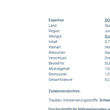
Expertise
DO
Land
Sp
Region
Jum
Weingut
Bod
Inhalt
0,7
Weinart
We
Rebsorten
Sau
Verschluss
Dr
Bestell-Nr.
SL
Alkoholgehalt
13,
Restzucker
1,0
Gesamtsaeure
6,2
Zutatenverzeichnis:
Trauben, Konservierungsstoffe:
Schwef
Durchschnittliche Nährwertangaben j