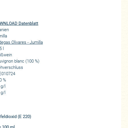
WNLOAD Datenblatt
anien
illa
egas Olivares - Jumilla
5 l
ißwein
vignon blanc (100 %)
ehverschluss
E010724
0 %
 g/l
 g/l
eldioxid (E 220)
e 100 ml