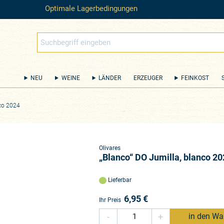
Optimale Lagerbedingungen
NEU
WEINE
LÄNDER
ERZEUGER
FEINKOST
nco 2024
Olivares
„Blanco“ DO Jumilla, blanco 2
Lieferbar
6,95
€
Ihr Preis
-
+
in den Wa