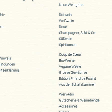
Neue Weingüter
hiv
Rotwein
Weißwein
ere
Rosé
Champagner, Sekt & Co.
Süßwein
Spirituosen
Coup de Cœur
hinweis
Bio-Weine
dingungen
Vegane Weine
eitserklärung
Grosse Gewächse
Edition Pinard de Picard
Aus der Schatzkammer
Wein-Abo
Gutscheine & Weinabende
Accessoires