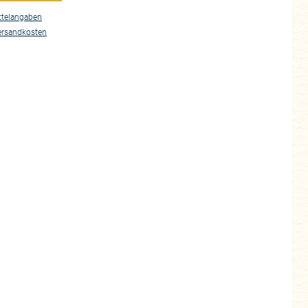
ttelangaben
ersandkosten