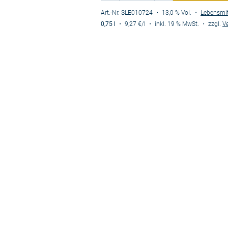
Art.-Nr. SLE010724
・ 13,0 % Vol.
・
Lebensmi
0,75 l
・
9,27 €
/l
・
inkl. 19 % MwSt.
・
zzgl.
V