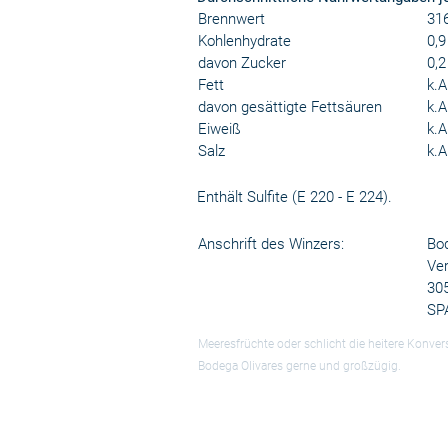
Brennwert
316
Kohlenhydrate
0,9
davon Zucker
0,2
Fett
k.A
davon gesättigte Fettsäuren
k.A
Eiweiß
k.A
Salz
k.A
Enthält Sulfite (E 220 - E 224).
Anschrift des Winzers:
Bod
Ver
305
SP
Meeresfrüchte oder schlicht die heitere Konvers
Bodega Olivares gerne und großzügig.