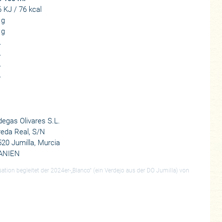
 KJ / 76 kcal
 g
 g
.
.
.
.
egas Olivares S.L.
eda Real, S/N
20 Jumilla, Murcia
ANIEN
ation begleitet der 2024er-„Blanco“ (ein Verdejo aus der DO Jumilla) von