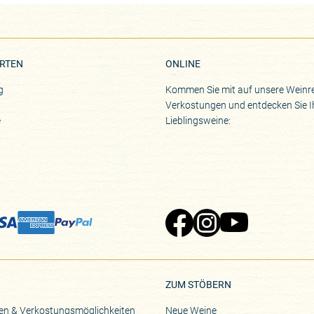
RTEN
ONLINE
g
Kommen Sie mit auf unsere Weinre
Verkostungen und entdecken Sie I
e
Lieblingsweine:
Zu Pinard's Facebook-Seite
Zu Pinard's Instagram-Seite
Zu Pinard's YouTube-S
ZUM STÖBERN
en & Verkostungsmöglichkeiten
Neue Weine