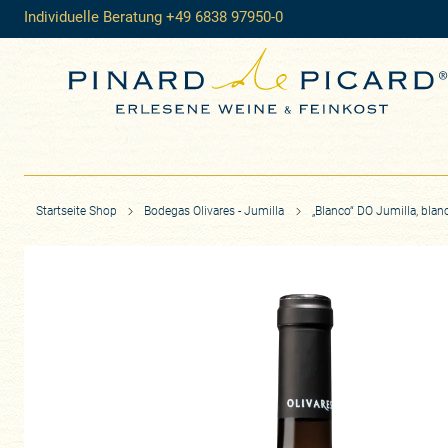
Individuelle Beratung +49 6838 97950-0
Startseite Shop
Bodegas Olivares - Jumilla
„Blanco“ DO Jumilla, bla