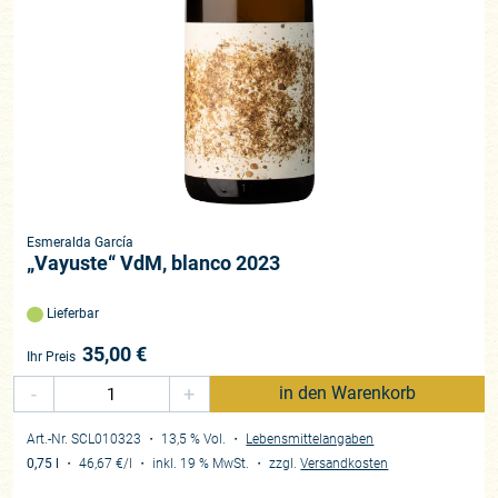
Esmeralda García
„Vayuste“ VdM, blanco 2023
Lieferbar
35,00
€
Ihr Preis
-
+
in den Warenkorb
Art.-Nr. SCL010323
・ 13,5 % Vol.
・
Lebensmittelangaben
0,75 l
・
46,67 €
/l
・
inkl. 19 % MwSt.
・
zzgl.
Versandkosten