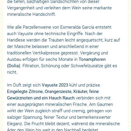
die tiefen, salzhaltigen Sandschichten von dieser
Vergangenheit und verleihen dem Wein seine markante
mineralische Handschrift.
Wie alle Parzellenweine von Esmeralda García entsteht
auch Vayuste ohne technische Eingriffe. Nach der
Handlese werden die Trauben leicht angequetscht, kurz auf
der Maische belassen und anschließend in einer
traditionellen Vertikalpresse gepresst. Vergärung und
Ausbau erfolgen für sechs Monate in
Tonamphoren
(Dolia)
. Filtration, Schönung oder Schwefelzusätze gibt es
nicht.
Im Duft zeigt sich
Vayuste 2023
kühl und präzise.
Eingelegte Zitrone, Orangenzeste, Kräuter, feine
Gewürznoten und ein Hauch Rauch
verbinden sich mit
einer ausgeprägten mineralischen Frische. Am Gaumen
wirkt der Wein zugleich straff und cremig, getragen von
salziger Spannung, feiner Textur und bemerkenswerter
Eleganz. Die Frucht bleibt dezent, während die mineralische
Ader den Wein bis weit in den Nachhall begleitet.