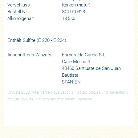
Verschluss
Korken (natur)
Bestell-Nr.
SCL010323
Alkoholgehalt
13,5 %
Enthält Sulfite (E 220 - E 224).
Anschrift des Winzers:
Esmeralda García S.L.
Calle Molino 4
40460 Santiuste de San Juan
Bautista
SPANIEN
Vayuste 2023: Alter Verdejo aus Segovia – salzig, präzise und mineralisch
mit Zitruswürze, Kräutern und maritimem Charakter.