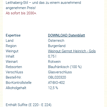
Leithaberg-Stil – und das zu einem ausnehmend
angenehmen Preis!
Ab sofort bis 2030+.
Expertise
DOWNLOAD Datenblatt
Land
Österreich
Region
Burgenland
Weingut
Weingut Gernot Heinrich - Gols
Inhalt
0,75 l
Weinart
Rotwein
Rebsorten
Blaufränkisch (100 %)
Verschluss
Glasverschluss
Bestell-Nr.
OBL020320
Bio-Kontrollstelle
AT-BIO-402
Alkoholgehalt
12,5 %
Enthält Sulfite (E 220 - E 224).