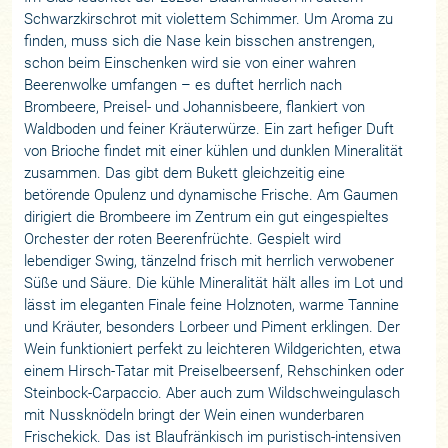
Schwarzkirschrot mit violettem Schimmer. Um Aroma zu
finden, muss sich die Nase kein bisschen anstrengen,
schon beim Einschenken wird sie von einer wahren
Beerenwolke umfangen – es duftet herrlich nach
Brombeere, Preisel- und Johannisbeere, flankiert von
Waldboden und feiner Kräuterwürze. Ein zart hefiger Duft
von Brioche findet mit einer kühlen und dunklen Mineralität
zusammen. Das gibt dem Bukett gleichzeitig eine
betörende Opulenz und dynamische Frische. Am Gaumen
dirigiert die Brombeere im Zentrum ein gut eingespieltes
Orchester der roten Beerenfrüchte. Gespielt wird
lebendiger Swing, tänzelnd frisch mit herrlich verwobener
Süße und Säure. Die kühle Mineralität hält alles im Lot und
lässt im eleganten Finale feine Holznoten, warme Tannine
und Kräuter, besonders Lorbeer und Piment erklingen. Der
Wein funktioniert perfekt zu leichteren Wildgerichten, etwa
einem Hirsch-Tatar mit Preiselbeersenf, Rehschinken oder
Steinbock-Carpaccio. Aber auch zum Wildschweingulasch
mit Nussknödeln bringt der Wein einen wunderbaren
Frischekick. Das ist Blaufränkisch im puristisch-intensiven