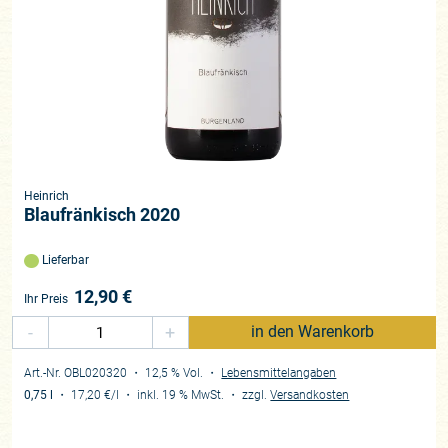
Heinrich
Blaufränkisch 2020
Lieferbar
12,90
€
Ihr Preis
-
+
in den Warenkorb
Art.-Nr. OBL020320
・ 12,5 % Vol.
・
Lebensmittelangaben
0,75 l
・
17,20 €
/l
・
inkl. 19 % MwSt.
・
zzgl.
Versandkosten