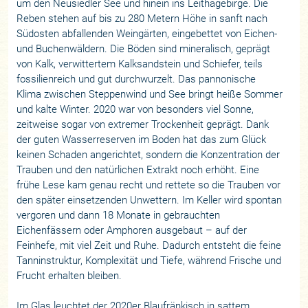
um den Neusiedler See und hinein ins Leithagebirge. Die
Reben stehen auf bis zu 280 Metern Höhe in sanft nach
Südosten abfallenden Weingärten, eingebettet von Eichen-
und Buchenwäldern. Die Böden sind mineralisch, geprägt
von Kalk, verwittertem Kalksandstein und Schiefer, teils
fossilienreich und gut durchwurzelt. Das pannonische
Klima zwischen Steppenwind und See bringt heiße Sommer
und kalte Winter. 2020 war von besonders viel Sonne,
zeitweise sogar von extremer Trockenheit geprägt. Dank
der guten Wasserreserven im Boden hat das zum Glück
keinen Schaden angerichtet, sondern die Konzentration der
Trauben und den natürlichen Extrakt noch erhöht. Eine
frühe Lese kam genau recht und rettete so die Trauben vor
den später einsetzenden Unwettern. Im Keller wird spontan
vergoren und dann 18 Monate in gebrauchten
Eichenfässern oder Amphoren ausgebaut – auf der
Feinhefe, mit viel Zeit und Ruhe. Dadurch entsteht die feine
Tanninstruktur, Komplexität und Tiefe, während Frische und
Frucht erhalten bleiben.
Im Glas leuchtet der 2020er Blaufränkisch in sattem