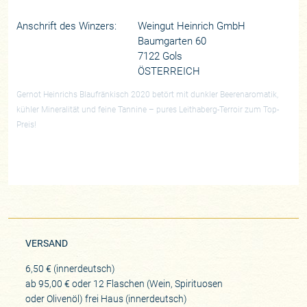
Anschrift des Winzers:
Weingut Heinrich GmbH
Baumgarten 60
7122 Gols
ÖSTERREICH
Gernot Heinrichs Blaufränkisch 2020 betört mit dunkler Beerenaromatik,
kühler Mineralität und feine Tannine – pures Leithaberg-Terroir zum Top-
Preis!
VERSAND
6,50 € (innerdeutsch)
ab 95,00 € oder 12 Flaschen (Wein, Spirituosen
oder Olivenöl) frei Haus (innerdeutsch)