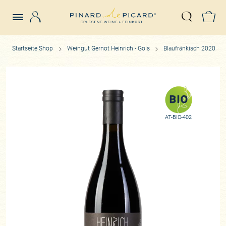
Login
Z
Suche öffn
Startseite Shop
Weingut Gernot Heinrich - Gols
Blaufränkisch 2020
AT-BIO-402