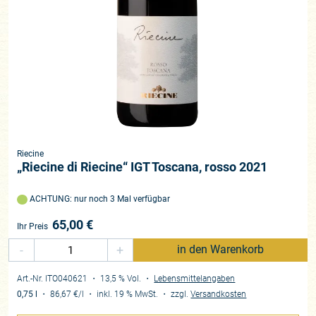
Riecine
„Riecine di Riecine“ IGT Toscana, rosso 2021
ACHTUNG: nur noch 3 Mal verfügbar
65,00
€
Ihr Preis
-
+
in den Warenkorb
Art.-Nr. ITO040621
・ 13,5 % Vol.
・
Lebensmittelangaben
0,75 l
・
86,67 €
/l
・
inkl. 19 % MwSt.
・
zzgl.
Versandkosten