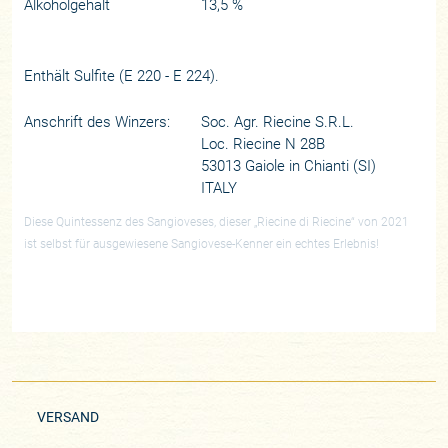
Alkoholgehalt
13,5 %
Enthält Sulfite (E 220 - E 224).
Anschrift des Winzers:
Soc. Agr. Riecine S.R.L.
Loc. Riecine N 28B
53013 Gaiole in Chianti (SI)
ITALY
Diese Quintessenz des Sangioveses, dieser „Riecine di Riecine“ von 2021
ist selbst für ausgewiesene Sangiovese-Kenner ein echtes Erlebnis!
VERSAND