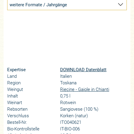
weitere Formate / Jahrgänge
Expertise
DOWNLOAD Datenblatt
Land
Italien
Region
Toskana
Weingut
Riecine - Gaiole in Chianti
Inhalt
0,75 l
Weinart
Rotwein
Rebsorten
Sangiovese (100 %)
Verschluss
Korken (natur)
Bestell-Nr.
ITO040621
Bio-Kontrollstelle
IT-BIO-006