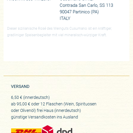
Contrada San Carlo, SS 113
90047 Partinico (PA)
ITALY
Dieser sizilianische Rosé des Weinguts Cusumano ist ein kräftiger,
gradliniger Speisenbegleiter mit viel mineralisch-würziger Kraft.
VERSAND
6,50 € (innerdeutsch)
ab 95,00 € oder 12 Flaschen (Wein, Spirituosen
oder Olivenöl) frei Haus (innerdeutsch)
günstige Versandkosten ins Ausland