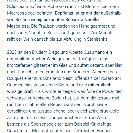
Solicchiata auf einer Höhe von rund 750 Metern über dem
Meeresspiegel befindet.
Bepflanzt ist er mit der außerhalb
von Sizilien wenig bekannten Rebsorte Nerello
Mascalese.
Die Trauben werden von Hand geerntet und
nach einer Nacht im Keller sanft gepresst. Vier Monate
reift der Wein danach bis zur Abfüllung in Stahltanks.
2023 ist den Brüdern Diego und Alberto Cusumano
ein
erstaunlich frischer Wein
gelungen. Roségold, ja fast
bronzefarben glitzert er im Glas und duftet dezent, aber klar
nach Pfirsich, roten Früchten und Kräutern. Während das
Bouquet eher zurückhaltend bleibt, offenbart der rosato am
Gaumen eine zupackende Säure und eine
mineralisch-
würzige Kraft
– als wollte er zeigen, was für eine Power der
schwarze, vulkanische Boden hat, auf dem die gerade mal
rund zehn Jahre alten Reben wachsen. Durch seine
geradlinige und ausgeglichene, aber gleichzeitig druckvolle
Art eignet sich dieser ausgesprochene Terroir-Wein
bestens als Speisenbegleiter, zum Beispiel für kräftige
Gerichte mit Meeresfrüchten oder fettreichen Fischen.