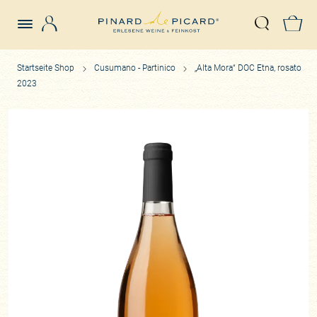
Login
Z
Suche öffn
Startseite Shop
Cusumano - Partinico
„Alta Mora“ DOC Etna, rosato
2023