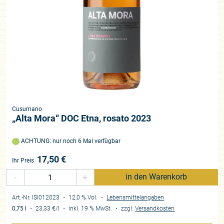
Cusumano
„Alta Mora“ DOC Etna, rosato 2023
ACHTUNG: nur noch 6 Mal verfügbar
17,50
€
Ihr Preis
-
+
in den Warenkorb
Art.-Nr. ISI012023
・ 12,0 % Vol.
・
Lebensmittelangaben
0,75 l
・
23,33 €
/l
・
inkl. 19 % MwSt.
・
zzgl.
Versandkosten