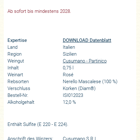
Ab sofort bis mindestens 2028.
Expertise
DOWNLOAD Datenblatt
Land
Italien
Region
Sizilien
Weingut
Cusumano - Partinico
Inhalt
0,75 l
Weinart
Rosé
Rebsorten
Nerello Mascalese (100 %)
Verschluss
Korken (Diam®)
Bestell-Nr.
ISI012023
Alkoholgehalt
12,0 %
Enthält Sulfite (E 220 - E 224).
Anschrift des Winzers:
Cusumano S.R.L.