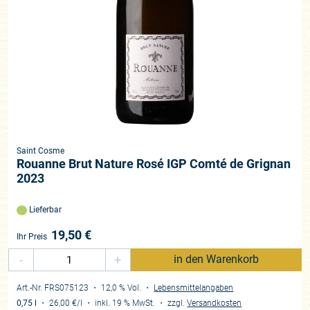
Saint Cosme
Rouanne Brut Nature Rosé IGP Comté de Grignan
2023
Lieferbar
19,50
€
Ihr Preis
-
+
in den Warenkorb
Art.-Nr. FRS075123
・ 12,0 % Vol.
・
Lebensmittelangaben
0,75 l
・
26,00 €
/l
・
inkl. 19 % MwSt.
・
zzgl.
Versandkosten