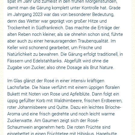
spät im Jahr und zumeist in den frühen Morgenstunden,
damit man die Gärung komplett unter Kontrolle hat. Grade
im Jahrgang 2023 war das von besonderer Bedeutung,
denn das Wetter war geprägt von großer Hitze und
Trockenheit in Südfrankreich. Das machte die Erträge der
alten Reben noch kleiner, als sie ohnehin schon sind, führte
aber auch zu einer herausragenden Traubenqualität. Im
Keller wird schonend gearbeitet, um Frische und
Natürlichkeit zu bewahren. Die Gärung erfolgt traditionell, in
Fässern und Edelstahltanks. Abgefüllt wird ohne die
Zugabe von Zucker, also ohne Dosage als Brut Nature.
Im Glas glänzt der Rosé in einer intensiv kräftigen
Lachsfarbe. Die Nase verführt mit einem üppigen floralen
Bukett mit Noten von Rose und Apfelblüte. Dann folgt ein
üppig gefüllter Korb mit Waldhimbeere, frischen Erdbeeren,
roter Johannisbeere und Quitte. Dazu ein leichtes Brioche-
Aroma und eine frisch gedrehte und noch leicht warme
Zuckerwatte. Am Gaumen zeigt sich der Rosé-
Schaumwein angenehm herb. Die roten Früchte sind
eingebettet in einen Früchtetee mit Hibiskus, Hagebutte