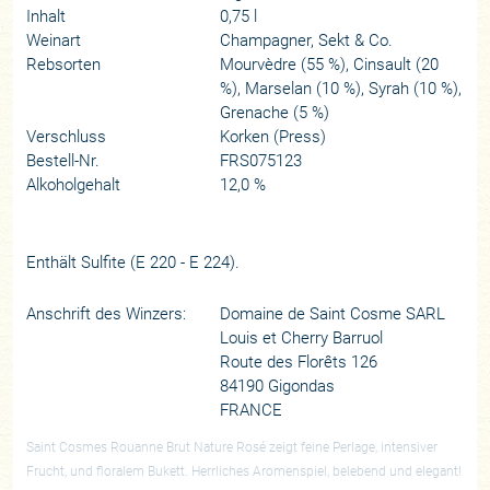
Inhalt
0,75 l
Weinart
Champagner, Sekt & Co.
Rebsorten
Mourvèdre (55 %), Cinsault (20
%), Marselan (10 %), Syrah (10 %),
Grenache (5 %)
Verschluss
Korken (Press)
Bestell-Nr.
FRS075123
Alkoholgehalt
12,0 %
Enthält Sulfite (E 220 - E 224).
Anschrift des Winzers:
Domaine de Saint Cosme SARL
Louis et Cherry Barruol
Route des Florêts 126
84190 Gigondas
FRANCE
Saint Cosmes Rouanne Brut Nature Rosé zeigt feine Perlage, intensiver
Frucht, und floralem Bukett. Herrliches Aromenspiel, belebend und elegant!