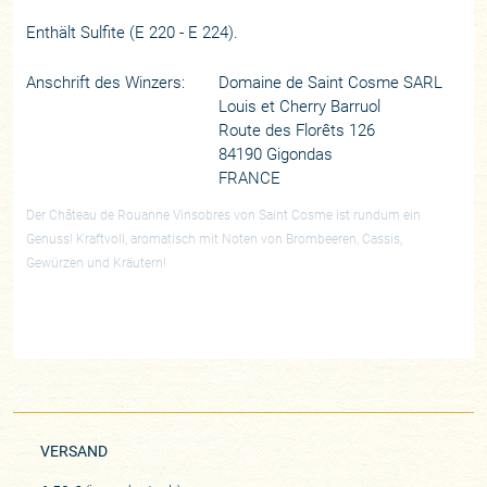
Enthält Sulfite (E 220 - E 224).
Anschrift des Winzers:
Domaine de Saint Cosme SARL
Louis et Cherry Barruol
Route des Florêts 126
84190 Gigondas
FRANCE
Der Château de Rouanne Vinsobres von Saint Cosme ist rundum ein
Genuss! Kraftvoll, aromatisch mit Noten von Brombeeren, Cassis,
Gewürzen und Kräutern!
VERSAND