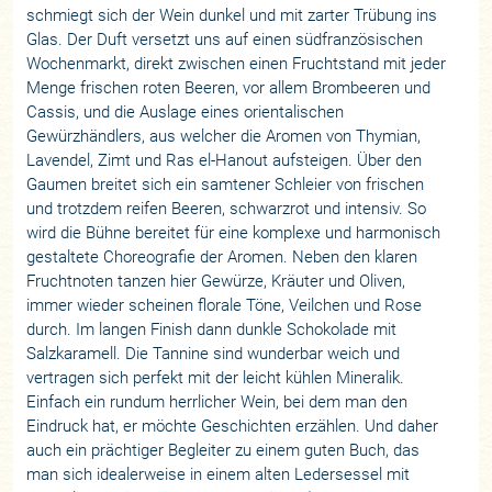
schmiegt sich der Wein dunkel und mit zarter Trübung ins
Glas. Der Duft versetzt uns auf einen südfranzösischen
Wochenmarkt, direkt zwischen einen Fruchtstand mit jeder
Menge frischen roten Beeren, vor allem Brombeeren und
Cassis, und die Auslage eines orientalischen
Gewürzhändlers, aus welcher die Aromen von Thymian,
Lavendel, Zimt und Ras el-Hanout aufsteigen. Über den
Gaumen breitet sich ein samtener Schleier von frischen
und trotzdem reifen Beeren, schwarzrot und intensiv. So
wird die Bühne bereitet für eine komplexe und harmonisch
gestaltete Choreografie der Aromen. Neben den klaren
Fruchtnoten tanzen hier Gewürze, Kräuter und Oliven,
immer wieder scheinen florale Töne, Veilchen und Rose
durch. Im langen Finish dann dunkle Schokolade mit
Salzkaramell. Die Tannine sind wunderbar weich und
vertragen sich perfekt mit der leicht kühlen Mineralik.
Einfach ein rundum herrlicher Wein, bei dem man den
Eindruck hat, er möchte Geschichten erzählen. Und daher
auch ein prächtiger Begleiter zu einem guten Buch, das
man sich idealerweise in einem alten Ledersessel mit