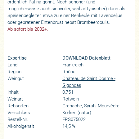
ordentlich Patina gönnt. Noch schöner (und
möglicherweise auch sinnvoller, weil arttypischer) dann als
Speisenbegleiter, etwa zu einer Rehkeule mit Lavendeljus
oder gebratener Entenbrust nebst Brombeercoulis.
Ab sofort bis 2032+.
Expertise
DOWNLOAD Datenblatt
Land
Frankreich
Region
Rhône
Weingut
Château de Saint Cosme -
Gigondas
Inhalt
0,75 l
Weinart
Rotwein
Rebsorten
Grenache, Syrah, Mourvèdre
Verschluss
Korken (natur)
Bestell-Nr.
FRS075022
Alkoholgehalt
14,5 %