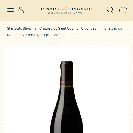
Login
Z
Suche öffn
Startseite Shop
Château de Saint Cosme - Gigondas
Château de
Rouanne Vinsobres, rouge 2022