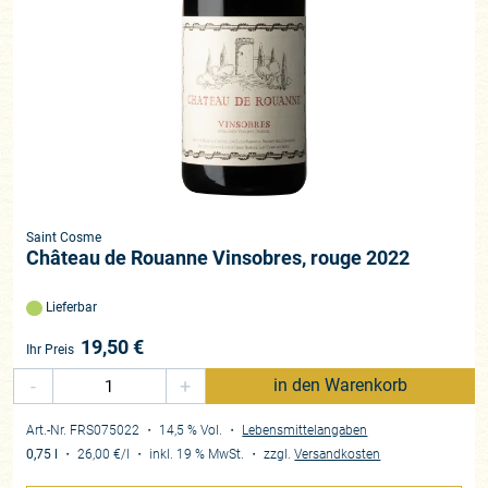
Saint Cosme
Château de Rouanne Vinsobres, rouge 2022
Lieferbar
19,50
€
Ihr Preis
-
+
in den Warenkorb
Art.-Nr. FRS075022
・ 14,5 % Vol.
・
Lebensmittelangaben
0,75 l
・
26,00 €
/l
・
inkl. 19 % MwSt.
・
zzgl.
Versandkosten