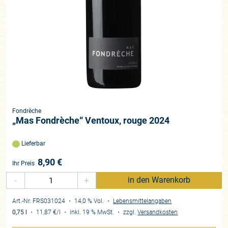
Fondrèche
„Mas Fondrèche“ Ventoux, rouge 2024
Lieferbar
8,90
€
Ihr Preis
-
+
in den Warenkorb
Art.-Nr. FRS031024
・ 14,0 % Vol.
・
Lebensmittelangaben
0,75 l
・
11,87 €
/l
・
inkl. 19 % MwSt.
・
zzgl.
Versandkosten