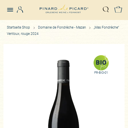
Login
Z
Suche öffn
Startseite Shop
Domaine de Fondrèche - Mazan
„Mas Fondrèche“
Ventoux, rouge 2024
FR-BIO-01