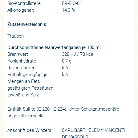
Bio-Kontrollstelle
FR-BIO-01
Alkoholgehalt
14,0 %
Zutatenverzeichnis:
Trauben
Durchschnittliche Nährwertangaben je 100 ml
Brennwert
328 KJ / 78 kcal
Kohlenhydrate
0,7 g
davon Zucker
k.A.
Enthält geringfügige
k.A.
Mengen an Fett,
gesättigten Fettsäuren,
Eiweiß und Salz
Enthält Sulfite (E 220 - E 224). Unter Schutzatmosphäre
abgefüllt/verpackt.
Anschrift des Winzers:
SARL BARTHELEMY VINCENTI
DE VASSOLS