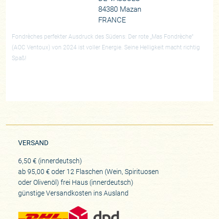
84380 Mazan
FRANCE
Fondrèches perfekter Ausdruck des Südens: Der rote „Mas Fondrèche“
(AOC Ventoux) von 2024 ist voller Energie. Seine Helligkeit macht richtig
Spaß!
VERSAND
6,50 € (innerdeutsch)
ab 95,00 € oder 12 Flaschen (Wein, Spirituosen
oder Olivenöl) frei Haus (innerdeutsch)
günstige Versandkosten ins Ausland