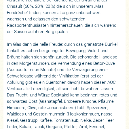
Cinsault (60 %, 20 %, 20 %) die sich in unserem „Mas
Fondrèche“ finden, können also ganz unbeschwert
wachsen und gelassen den schwitzenden
Radsportenthusiasten hinterherschauen, die sich während
der Saison auf ihren Berg quälen.
Im Glas dann die helle Freude: durch das granatrote Dunkel
funkelt es schon bei geringster Bewegung; Violett und
Bräune halten sich schön zurück. Die schonende Handlese
in den Morgenstunden, die Verwendung eines Beton-Cuve
(Ausbau für neun Monate) und die Verweigerung einer
Schwefelgabe während der Vinifikation (erst bei der
Abfüllung gibt es ein Quentchen davon) haben diesen AOC
Ventoux alle Lebendigkeit, all sein Licht bewahren lassen.
Das Frucht- und Würze-Spektakel kann beginnen: rotes und
schwarzes Obst (Granatapfel, Erdbeere Kirsche, Pflaume,
Himbeere, Olive, rote Johannisbeere) tobt, Spezereien,
Waldiges und Gestein murmeln (Holzkohlenrauch, nasse
Kiesel, Gestrüpp, Kaffee, Tomatenlaub, Nelke, Zeder, Teer,
Leder, Kakao, Tabak, Oregano, Pfeffer, Zimt, Fenchel,