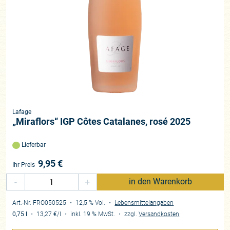
Lafage
„Miraflors“ IGP Côtes Catalanes, rosé 2025
Lieferbar
9,95
€
Ihr Preis
-
+
in den Warenkorb
Art.-Nr. FRO050525
・ 12,5 % Vol.
・
Lebensmittelangaben
0,75 l
・
13,27 €
/l
・
inkl. 19 % MwSt.
・
zzgl.
Versandkosten