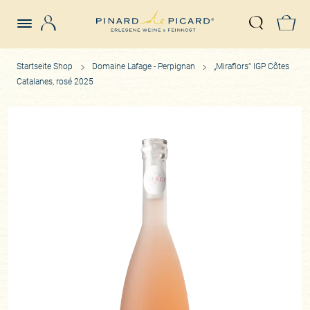
Login
Z
Suche öffn
Startseite Shop
Domaine Lafage - Perpignan
„Miraflors“ IGP Côtes
Catalanes, rosé 2025