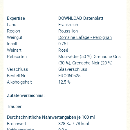
Expertise
DOWNLOAD Datenblatt
Land
Frankreich
Region
Roussillon
Weingut
Domaine Lafage - Perpignan
Inhalt
0,75 l
Weinart
Rosé
Rebsorten
Mourvèdre (50 %), Grenache Gris
(30 %), Grenache Noir (20 %)
Verschluss
Glasverschluss
Bestell-Nr.
FRO050525
Alkoholgehalt
12,5 %
Zutatenverzeichnis:
Trauben
Durchschnittliche Nährwertangaben je 100 ml
Brennwert
328 KJ / 78 kcal
Kohlenhydrate
0,9 g