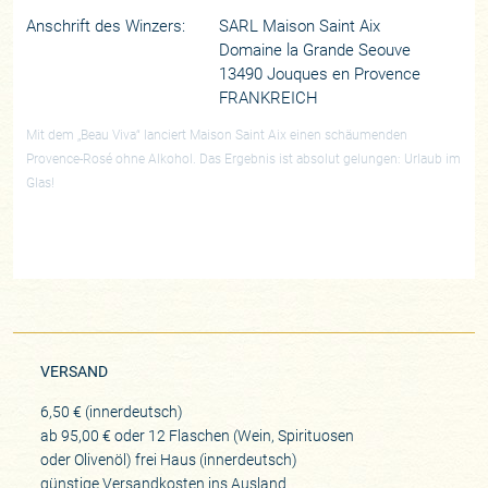
Anschrift des Winzers:
SARL Maison Saint Aix
Domaine la Grande Seouve
13490 Jouques en Provence
FRANKREICH
Mit dem „Beau Viva“ lanciert Maison Saint Aix einen schäumenden
Provence-Rosé ohne Alkohol. Das Ergebnis ist absolut gelungen: Urlaub im
Glas!
VERSAND
6,50 € (innerdeutsch)
ab 95,00 € oder 12 Flaschen (Wein, Spirituosen
oder Olivenöl) frei Haus (innerdeutsch)
günstige Versandkosten ins Ausland