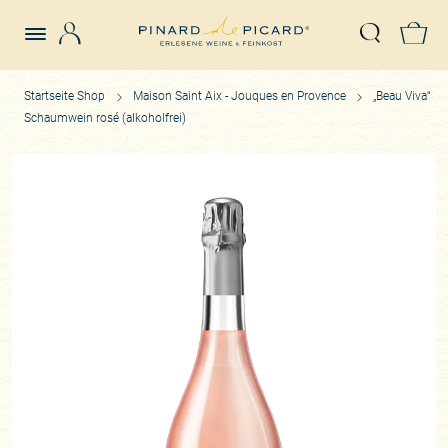
Login
Z
Suche öffn
Startseite Shop
Maison Saint Aix - Jouques en Provence
„Beau Viva“
Schaumwein rosé (alkoholfrei)