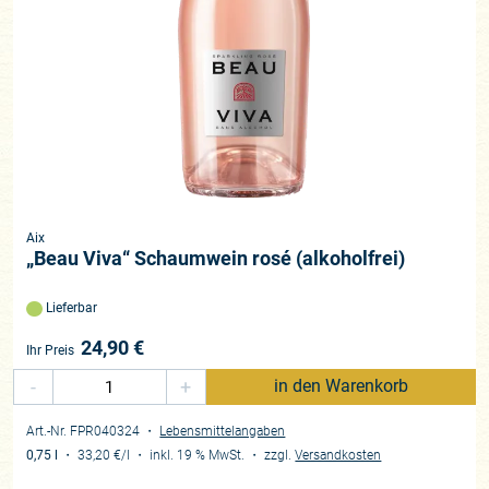
Aix
„Beau Viva“ Schaumwein rosé (alkoholfrei)
Lieferbar
24,90
€
Ihr Preis
-
+
in den Warenkorb
Art.-Nr. FPR040324
・
Lebensmittelangaben
0,75 l
・
33,20 €
/l
・
inkl. 19 % MwSt.
・
zzgl.
Versandkosten