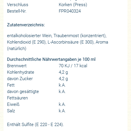
Verschluss
Korken (Press)
Bestell-Nr.
FPR040324
Zutatenverzeichnis:
entalkoholosierter Wein, Traubenmost (konzentriert),
Kohlendioxid (E 290), L-Ascorbinsäure (E 300), Aroma
(natürlich)
Durchschnittliche Nährwertangaben je 100 ml
Brennwert
70 KJ / 17 kcal
Kohlenhydrate
4,2 g
davon Zucker
4,2 g
Fett
k.A.
davon gesättigte
k.A.
Fettsäuren
Eiweiß
k.A.
Salz
k.A.
Enthält Sulfite (E 220 - E 224).