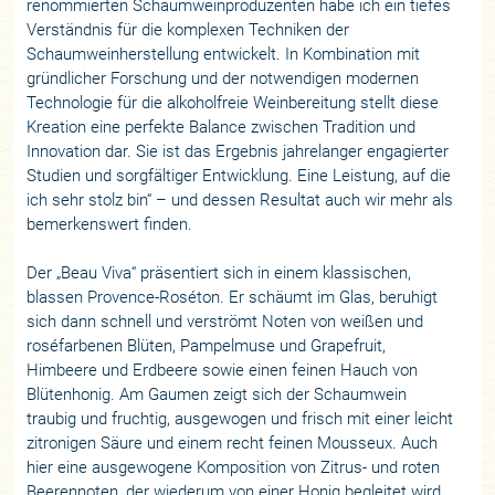
renommierten Schaumweinproduzenten habe ich ein tiefes
Verständnis für die komplexen Techniken der
Schaumweinherstellung entwickelt. In Kombination mit
gründlicher Forschung und der notwendigen modernen
Technologie für die alkoholfreie Weinbereitung stellt diese
Kreation eine perfekte Balance zwischen Tradition und
Innovation dar. Sie ist das Ergebnis jahrelanger engagierter
Studien und sorgfältiger Entwicklung. Eine Leistung, auf die
ich sehr stolz bin“ – und dessen Resultat auch wir mehr als
bemerkenswert finden.
Der „Beau Viva“ präsentiert sich in einem klassischen,
blassen Provence-Roséton. Er schäumt im Glas, beruhigt
sich dann schnell und verströmt Noten von weißen und
roséfarbenen Blüten, Pampelmuse und Grapefruit,
Himbeere und Erdbeere sowie einen feinen Hauch von
Blütenhonig. Am Gaumen zeigt sich der Schaumwein
traubig und fruchtig, ausgewogen und frisch mit einer leicht
zitronigen Säure und einem recht feinen Mousseux. Auch
hier eine ausgewogene Komposition von Zitrus- und roten
Beerennoten, der wiederum von einer Honig begleitet wird.