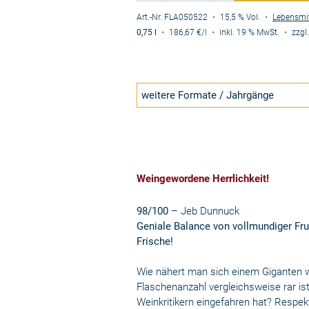
Art.-Nr. FLA050522
・ 15,5 % Vol.
・
Lebensmi
0,75 l
・
186,67 €
/l
・
inkl. 19 % MwSt.
・
zzgl
weitere Formate / Jahrgänge
Weingewordene Herrlichkeit!
98/100
– Jeb Dunnuck
Geniale Balance von vollmundiger Fr
Frische!
Wie nähert man sich einem Giganten wie
Flaschenanzahl vergleichsweise rar i
Weinkritikern eingefahren hat? Respe