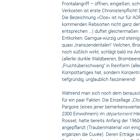
Frontalangriff – öffnen, eingießen, s
Verkosten ist erste Chronistenpflicht
Die Bezeichnung »Clos« ist nur für AOP
kommenden Rebsorten nicht ganz den
entsprechen …) duftet gleichermaßen i
Entkorken: Garrigue-würzig und steinig
quasi „transzendentalen“ Veilchen, Br
noch süßlich wirkt, schlägt bald ins 
(allerlei dunkle Waldbeeren, Brombeere
„Fruchtüberschwang“ in Reinform (alle
Kompottartiges hat, sondern Konzentra
tiefgründig, unglaublich faszinierend!
Während man sich noch dem berauschen
für ein paar Fakten: Die Einzellage „Clo
Pargoire (eines jener bemerkenswert
2300 Einwohnern) im
département
Hér
Rosset, hatte bereits Anfang der 1960e
angepflanzt (Traubenmaterial von eini
ergänzen die Cuvée). Deren Erträge sin