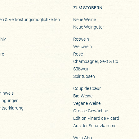
ZUM STÖBERN
en & Verkostungsmöglichkeiten
Neue Weine
Neue Weingüter
hiv
Rotwein
Weißwein
ere
Rosé
Champagner, Sekt & Co.
Süßwein
Spirituosen
Coup de Cœur
hinweis
Bio-Weine
dingungen
Vegane Weine
eitserklärung
Grosse Gewächse
Edition Pinard de Picard
Aus der Schatzkammer
Wein-Abo