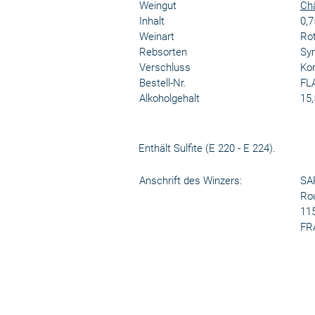
Weingut
Châ
Inhalt
0,7
Weinart
Ro
Rebsorten
Sy
Verschluss
Kor
Bestell-Nr.
FL
Alkoholgehalt
15,
Enthält Sulfite (E 220 - E 224).
Anschrift des Winzers:
SA
Rou
115
FR