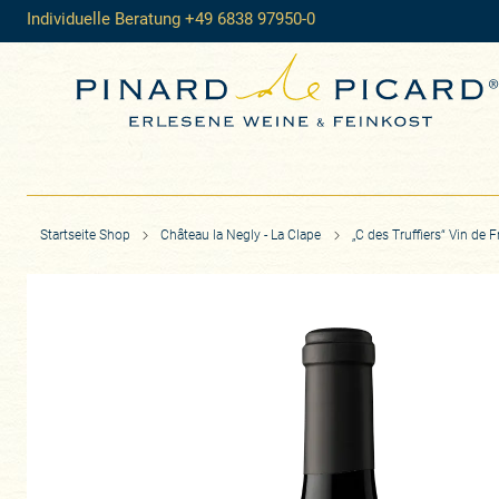
Individuelle Beratung +49 6838 97950-0
Startseite Shop
Château la Negly - La Clape
„C des Truffiers“ Vin de 