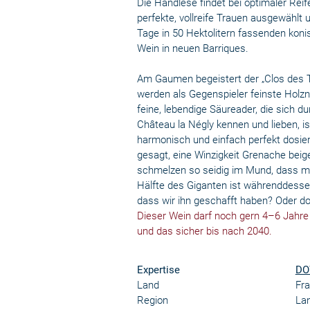
Die Handlese findet bei optimaler Rei
perfekte, vollreife Trauen ausgewählt 
Tage in 50 Hektolitern fassenden koni
Wein in neuen Barriques.
Am Gaumen begeistert der „Clos des Tr
werden als Gegenspieler feinste Holzno
feine, lebendige Säureader, die sich d
Château la Négly kennen und lieben, i
harmonisch und einfach perfekt dosie
gesagt, eine Winzigkeit Grenache beig
schmelzen so seidig im Mund, dass m
Hälfte des Giganten ist währenddess
dass wir ihn geschafft haben? Oder d
Dieser Wein darf noch gern 4–6 Jahre i
und das sicher bis nach 2040.
Expertise
DO
Land
Fra
Region
La