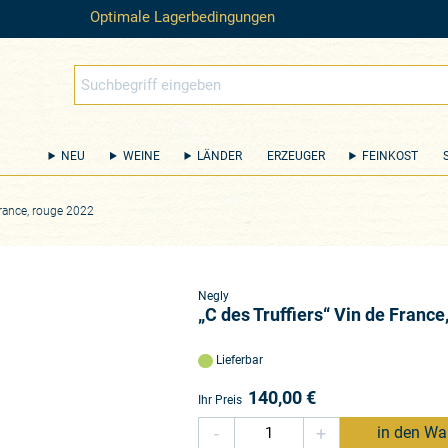
Optimale Lagerbedingungen
NEU
WEINE
LÄNDER
ERZEUGER
FEINKOST
France, rouge 2022
Negly
„C des Truffiers“ Vin de France
Lieferbar
140,00
€
Ihr Preis
-
+
in den Wa