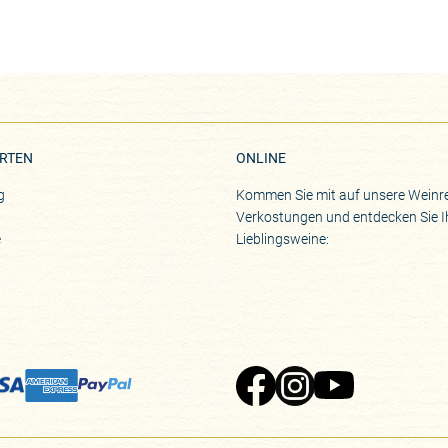
RTEN
ONLINE
g
Kommen Sie mit auf unsere Weinre
Verkostungen und entdecken Sie I
e
Lieblingsweine:
Zu Pinard's Facebook-Seite
Zu Pinard's Instagram-Seite
Zu Pinard's YouTube-S