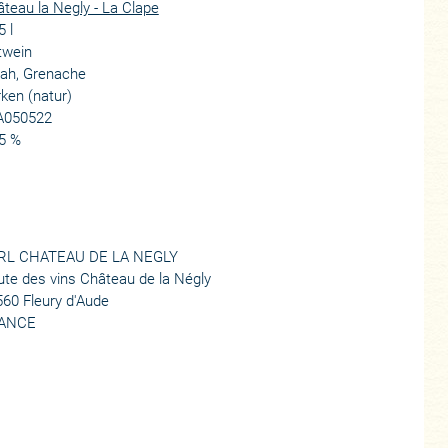
teau la Negly - La Clape
5 l
twein
rah, Grenache
ken (natur)
A050522
5 %
RL CHATEAU DE LA NEGLY
te des vins Château de la Négly
60 Fleury d'Aude
ANCE