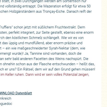
fe statt, in zwei Durchgängen werden am Sortiertisch nur
und vollständig entrappt. Die Mazeration erfolgt für etwa 50
schen Holzgärständern aus Tronçay-Eiche. Danach reift der
uffiers“ schon jetzt mit süßlichem Fruchtextrakt. Dem
ten, perfekt integriert, zur Seite gestellt, ebenso eine enorm
urch den köstlichen Schmelz schlängelt. Wie wir es von
st das üppig und mundfüllend, aber enorm präzise und
rt – ein wie maßgeschneiderter Syrah-Nektar (dem, wie
emengt wurde)! Ja, Tannine sind vorhanden, doch die
an sehr bald anderen Facetten des Weins nachspürt. Die
en ohnehin schon aus der Flasche entschwunden – heißt das,
och er uns? Ein Rätsel, dem wir auf den Grund gehen müssen!
m Keller ruhen. Dann wird er sein volles Potenzial zeigen,
WNLOAD Datenblatt
nkreich
nguedoc