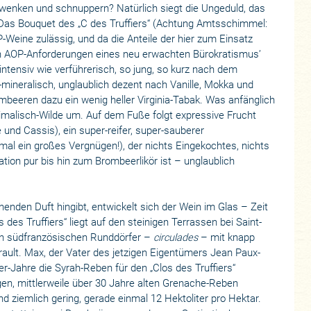
chwenken und schnuppern? Natürlich siegt die Ungeduld, das
! Das Bouquet des „C des Truffiers“ (Achtung Amtsschimmel:
-Weine zulässig, und da die Anteile der hier zum Einsatz
 AOP-Anforderungen eines neu erwachten Bürokratismus’
ntensiv wie verführerisch, so jung, so kurz nach dem
-mineralisch, unglaublich dezent nach Vanille, Mokka und
ombeeren dazu ein wenig heller Virginia-Tabak. Was anfänglich
Animalisch-Wilde um. Auf dem Fuße folgt expressive Frucht
 und Cassis), ein super-reifer, super-sauberer
mal ein großes Vergnügen!), der nichts Eingekochtes, nichts
tion pur bis hin zum Brombeerlikör ist – unglaublich
den Duft hingibt, entwickelt sich der Wein im Glas – Zeit
s des Truffiers“ liegt auf den steinigen Terrassen bei Saint-
en südfranzösischen Runddörfer –
circulades
– mit knapp
ault. Max, der Vater des jetzigen Eigentümers Jean Paux-
r-Jahre die Syrah-Reben für den „Clos des Truffiers“
gen, mittlerweile über 30 Jahre alten Grenache-Reben
d ziemlich gering, gerade einmal 12 Hektoliter pro Hektar.