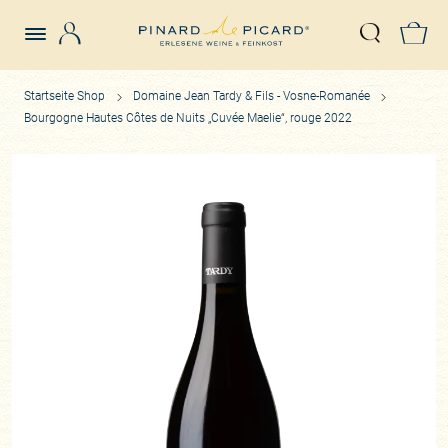
Login
Z
Suche öffn
Startseite Shop
Domaine Jean Tardy & Fils - Vosne-Romanée
Bourgogne Hautes Côtes de Nuits „Cuvée Maelie“, rouge 2022