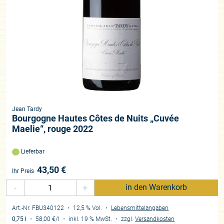
Jean Tardy
Bourgogne Hautes Côtes de Nuits „Cuvée
Maelie“, rouge 2022
Lieferbar
43,50
€
Ihr Preis
-
+
in den Warenkorb
Art.-Nr. FBU340122
・ 12,5 % Vol.
・
Lebensmittelangaben
0,75 l
・
58,00 €
/l
・
inkl. 19 % MwSt.
・
zzgl.
Versandkosten