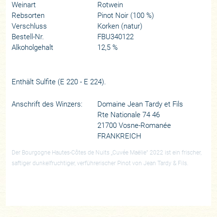
Weinart
Rotwein
Rebsorten
Pinot Noir (100 %)
Verschluss
Korken (natur)
Bestell-Nr.
FBU340122
Alkoholgehalt
12,5 %
Enthält Sulfite (E 220 - E 224).
Anschrift des Winzers:
Domaine Jean Tardy et Fils
Rte Nationale 74 46
21700 Vosne-Romanée
FRANKREICH
Der Bourgogne Hautes-Côtes de Nuits „Cuvée Maëlie“ 2022 ist ein frischer,
saftiger dunkelfruchtiger, verführerischer Pinot von Jean Tardy & Fils.