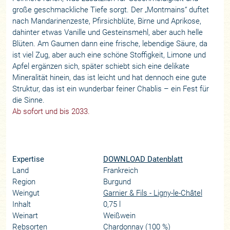
große geschmackliche Tiefe sorgt. Der „Montmains“ duftet
nach Mandarinenzeste, Pfirsichblüte, Birne und Aprikose,
dahinter etwas Vanille und Gesteinsmehl, aber auch helle
Blüten. Am Gaumen dann eine frische, lebendige Säure, da
ist viel Zug, aber auch eine schöne Stoffigkeit, Limone und
Apfel ergänzen sich, später schiebt sich eine delikate
Mineralität hinein, das ist leicht und hat dennoch eine gute
Struktur, das ist ein wunderbar feiner Chablis – ein Fest für
die Sinne.
Ab sofort und bis 2033.
Expertise
DOWNLOAD Datenblatt
Land
Frankreich
Region
Burgund
Weingut
Garnier & Fils - Ligny-le-Châtel
Inhalt
0,75 l
Weinart
Weißwein
Rebsorten
Chardonnay (100 %)