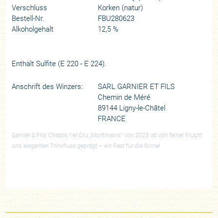
Verschluss
Korken (natur)
Bestell-Nr.
FBU280623
Alkoholgehalt
12,5 %
Enthält Sulfite (E 220 - E 224).
Anschrift des Winzers:
SARL GARNIER ET FILS
Chemin de Méré
89144 Ligny-le-Châtel
FRANCE
Garnier & Fils’ Chablis 1er Cru „Montmains“ von 2023 ist von feiner Frucht
und eleganten Trinkfluss geprägt – ein Fest für die Sinne!