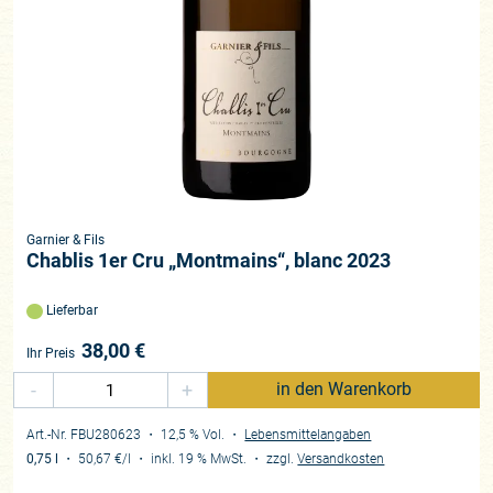
Garnier & Fils
Chablis 1er Cru „Montmains“, blanc 2023
Lieferbar
38,00
€
Ihr Preis
-
+
in den Warenkorb
Art.-Nr. FBU280623
・ 12,5 % Vol.
・
Lebensmittelangaben
0,75 l
・
50,67 €
/l
・
inkl. 19 % MwSt.
・
zzgl.
Versandkosten