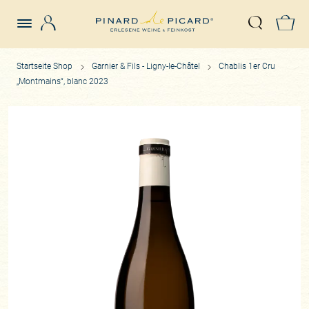
Login
Z
Suche öffn
Startseite Shop
Garnier & Fils - Ligny-le-Châtel
Chablis 1er Cru
„Montmains“, blanc 2023