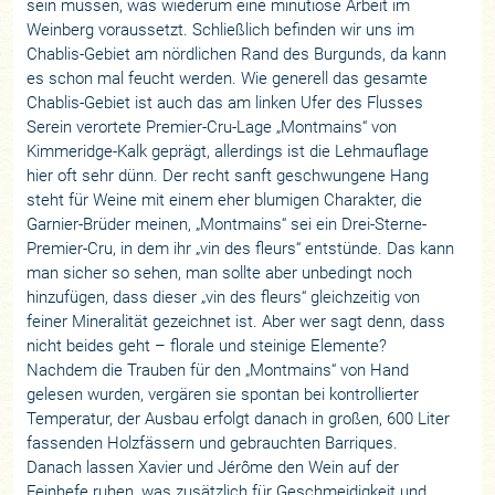
sein müssen, was wiederum eine minutiöse Arbeit im
Weinberg voraussetzt. Schließlich befinden wir uns im
Chablis-Gebiet am nördlichen Rand des Burgunds, da kann
es schon mal feucht werden. Wie generell das gesamte
Chablis-Gebiet ist auch das am linken Ufer des Flusses
Serein verortete Premier-Cru-Lage „Montmains“ von
Kimmeridge-Kalk geprägt, allerdings ist die Lehmauflage
hier oft sehr dünn. Der recht sanft geschwungene Hang
steht für Weine mit einem eher blumigen Charakter, die
Garnier-Brüder meinen, „Montmains“ sei ein Drei-Sterne-
Premier-Cru, in dem ihr „vin des fleurs“ entstünde. Das kann
man sicher so sehen, man sollte aber unbedingt noch
hinzufügen, dass dieser „vin des fleurs“ gleichzeitig von
feiner Mineralität gezeichnet ist. Aber wer sagt denn, dass
nicht beides geht – florale und steinige Elemente?
Nachdem die Trauben für den „Montmains“ von Hand
gelesen wurden, vergären sie spontan bei kontrollierter
Temperatur, der Ausbau erfolgt danach in großen, 600 Liter
fassenden Holzfässern und gebrauchten Barriques.
Danach lassen Xavier und Jérôme den Wein auf der
Feinhefe ruhen, was zusätzlich für Geschmeidigkeit und