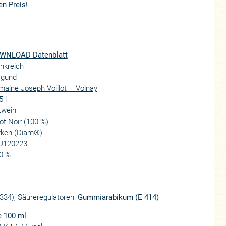
en Preis!
WNLOAD Datenblatt
nkreich
rgund
aine Joseph Voillot – Volnay
5 l
twein
ot Noir (100 %)
rken (Diam®)
U120223
0 %
 334), Säureregulatoren:
Gummiarabikum (E 414)
e 100 ml