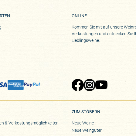
RTEN
ONLINE
g
Kommen Sie mit auf unsere Weinre
Verkostungen und entdecken Sie I
e
Lieblingsweine:
Zu Pinard's Facebook-Seite
Zu Pinard's Instagram-Seite
Zu Pinard's YouTube-S
ZUM STÖBERN
en & Verkostungsmöglichkeiten
Neue Weine
Neue Weingüter