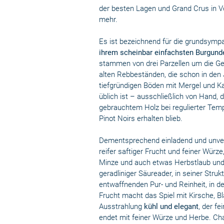
der besten Lagen und Grand Crus in V
mehr.
Es ist bezeichnend für die grundsympat
ihrem scheinbar einfachsten Burgunde
stammen von drei Parzellen um die Gem
alten Rebbeständen, die schon in den
tiefgründigen Böden mit Mergel und Kal
üblich ist – ausschließlich von Hand
gebrauchtem Holz bei regulierter Temp
Pinot Noirs erhalten blieb.
Dementsprechend einladend und unverst
reifer saftiger Frucht und feiner Würze
Minze und auch etwas Herbstlaub und 
geradliniger Säureader, in seiner Struk
entwaffnenden Pur- und Reinheit, in d
Frucht macht das Spiel mit Kirsche, B
Ausstrahlung
kühl und elegant
, der f
endet mit feiner Würze und Herbe. C