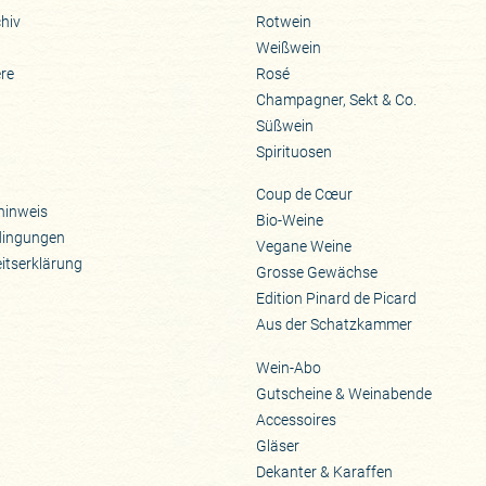
hiv
Rotwein
Weißwein
ere
Rosé
Champagner, Sekt & Co.
Süßwein
Spirituosen
Coup de Cœur
hinweis
Bio-Weine
dingungen
Vegane Weine
eitserklärung
Grosse Gewächse
Edition Pinard de Picard
Aus der Schatzkammer
Wein-Abo
Gutscheine & Weinabende
Accessoires
Gläser
Dekanter & Karaffen