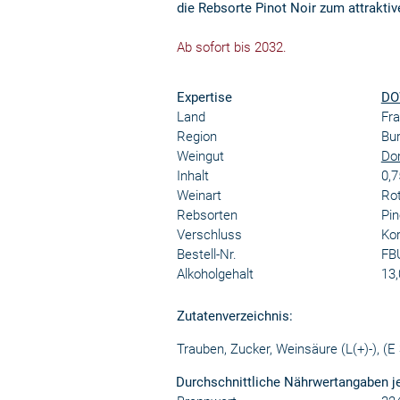
die Rebsorte Pinot Noir zum attraktiv
Ab sofort bis 2032.
Expertise
DO
Land
Fra
Region
Bu
Weingut
Dom
Inhalt
0,7
Weinart
Ro
Rebsorten
Pin
Verschluss
Ko
Bestell-Nr.
FB
Alkoholgehalt
13,
Zutatenverzeichnis:
Trauben, Zucker, Weinsäure (L(+)-), (E
Durchschnittliche Nährwertangaben j