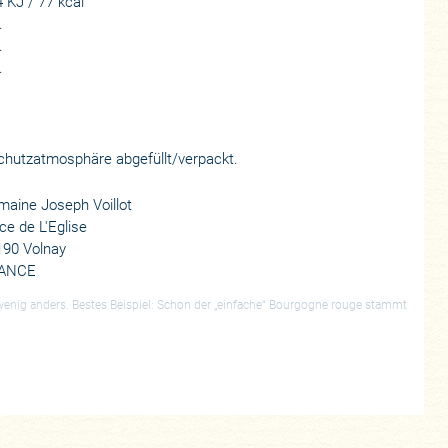
 KJ / 77 kcal
.
.
.
 Schutzatmosphäre abgefüllt/verpackt.
aine Joseph Voillot
ce de L'Eglise
190 Volnay
ANCE
 wenig anders. Bestes Beispiel: Schon der „einfache“ Bourgogne rouge stammt