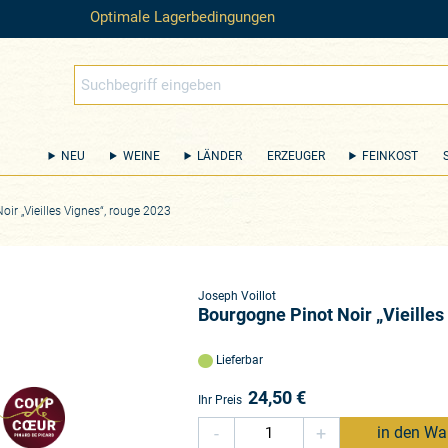
Optimale Lagerbedingungen
NEU
WEINE
LÄNDER
ERZEUGER
FEINKOST
ir „Vieilles Vignes“, rouge 2023
Joseph Voillot
Bourgogne Pinot Noir „Vieilles
Lieferbar
24,50
€
Ihr Preis
-
+
in den Wa