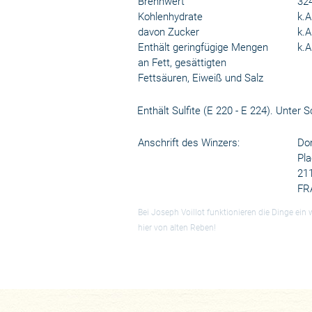
Brennwert
324
Kohlenhydrate
k.A
davon Zucker
k.A
Enthält geringfügige Mengen
k.A
an Fett, gesättigten
Fettsäuren, Eiweiß und Salz
Enthält Sulfite (E 220 - E 224). Unter
Anschrift des Winzers:
Dom
Pla
21
FR
Bei Joseph Voillot funktionieren die Dinge ein
hier von alten Reben!