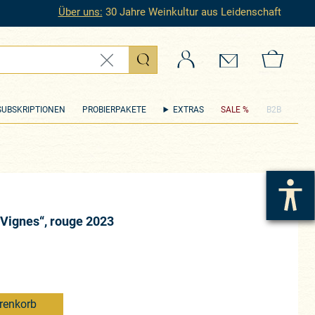
Über uns:
30 Jahre Weinkultur aus Leidenschaft
Login
Kontakt
Zum 
SUBSKRIPTIONEN
PROBIERPAKETE
EXTRAS
SALE %
B2B
 Vignes“, rouge 2023
renkorb