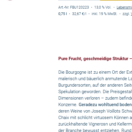
Art.-Nr. FBU120223
・ 13,0 % Vol.
・
Lebensmi
0,75 l
・
32,67 €
/l
・
inkl. 19 % MwSt.
・
zzgl.
Pure Frucht, geschmeidige Struktur 
Die Bourgogne ist zu einem Ort der E
malerisch und bäuerlich anmutende La
Burgundersorten, auf der anderen Seit
Spekulation geworden. Die Preisgestal
Dimensionen verloren – zudem befinde
Konzerne.
Geradezu wohltuend boden
deren Weine von Joseph Voillots Schw
Chaix mit schlicht virtuosem Können a
zurückhaltende Vignerosn und Kellerm
der Branche bewusst entziehen. Rund z