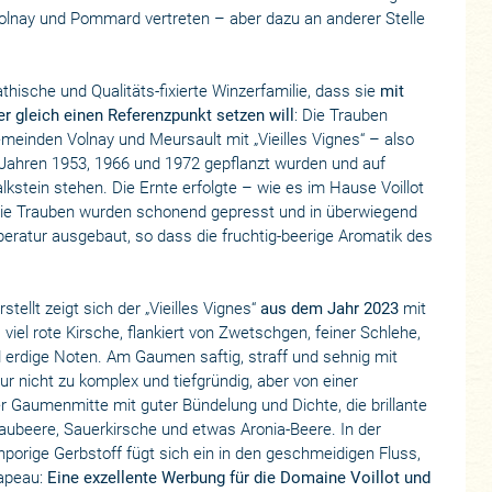
olnay und Pommard vertreten – aber dazu an anderer Stelle
hische und Qualitäts-fixierte Winzerfamilie, dass sie
mit
r gleich einen Referenzpunkt setzen will
: Die Trauben
einden Volnay und Meursault mit „Vieilles Vignes“ – also
 Jahren 1953, 1966 und 1972 gepflanzt wurden und auf
kstein stehen. Die Ernte erfolgte – wie es im Hause Voillot
, die Trauben wurden schonend gepresst und in überwiegend
eratur ausgebaut, so dass die fruchtig-beerige Aromatik des
ellt zeigt sich der „Vieilles Vignes“
aus dem Jahr 2023
mit
, viel rote Kirsche, flankiert von Zwetschgen, feiner Schlehe,
erdige Noten. Am Gaumen saftig, straff und sehnig mit
tur nicht zu komplex und tiefgründig, aber von einer
er Gaumenmitte mit guter Bündelung und Dichte, die brillante
laubeere, Sauerkirsche und etwas Aronia-Beere. In der
einporige Gerbstoff fügt sich ein in den geschmeidigen Fluss,
hapeau:
Eine exzellente Werbung für die Domaine Voillot und