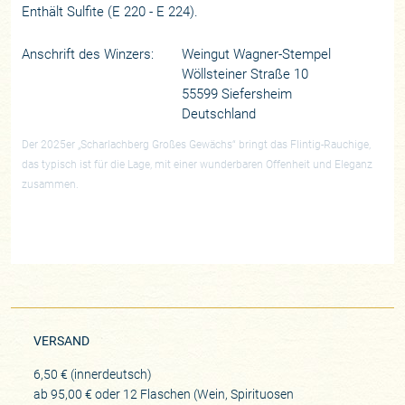
Enthält Sulfite (E 220 - E 224).
Anschrift des Winzers:
Weingut Wagner-Stempel
Wöllsteiner Straße 10
55599 Siefersheim
Deutschland
Der 2025er „Scharlachberg Großes Gewächs“ bringt das Flintig-Rauchige,
das typisch ist für die Lage, mit einer wunderbaren Offenheit und Eleganz
zusammen.
VERSAND
6,50 € (innerdeutsch)
ab 95,00 € oder 12 Flaschen (Wein, Spirituosen