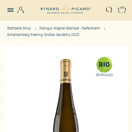
Login
Z
Suche öffn
Startseite Shop
Weingut Wagner-Stempel - Siefersheim
Scharlachberg Riesling Großes Gewächs 2025
DE-ÖKO-022