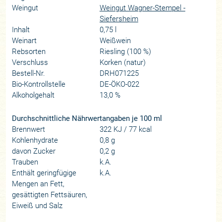
Weingut
Weingut Wagner-Stempel -
Siefersheim
Inhalt
0,75 l
Weinart
Weißwein
Rebsorten
Riesling (100 %)
Verschluss
Korken (natur)
Bestell-Nr.
DRH071225
Bio-Kontrollstelle
DE-ÖKO-022
Alkoholgehalt
13,0 %
Durchschnittliche Nährwertangaben je 100 ml
Brennwert
322 KJ / 77 kcal
Kohlenhydrate
0,8 g
davon Zucker
0,2 g
Trauben
k.A.
Enthält geringfügige
k.A.
Mengen an Fett,
gesättigten Fettsäuren,
Eiweiß und Salz