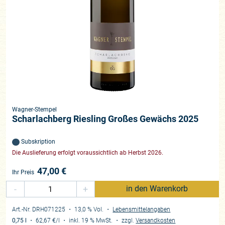
Wagner-Stempel
Scharlachberg Riesling Großes Gewächs 2025
Subskription
Die Auslieferung erfolgt voraussichtlich ab Herbst 2026.
47,00
€
Ihr Preis
-
+
in den Warenkorb
Art.-Nr. DRH071225
・ 13,0 % Vol.
・
Lebensmittelangaben
0,75 l
・
62,67 €
/l
・
inkl. 19 % MwSt.
・
zzgl.
Versandkosten