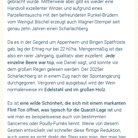
gebracht wurde. Mittlerweile aber gibt es wieder eine
Handvoll exzellenter Winzer, und aufgrund eines
Parzellentauschs mit den befreundeten Runkel-Brüdern
vom Weingut Bischel erzeugt auch Wagner-Stempel seit
genau zehn Jahren einen Scharlachberg.
Da es in der Gegend um Appenheim und Bingen Spätfröste
gab, lag der Ertrag nur bei 22 hl/ha. Mengenmäßig ist das
also ein rarer Jahrgang, qualitativ aber exzellent.
Jede
einzelne Beere war top
, wie Daniel sagt, und konnte vor
dem großen Regen gelesen werden. Der 2025er
Scharlachberg ist in einem Zug nach der Spontangärung
durchgegoren. Vergoren und ausgebaut wird der Wein
normalerweise im
Edelstahl und im großen Holz.
Es ist
eine wilde Schönheit, die sich mit einem markanten
Flint-Ton öffnet, was typisch für die Quarzit-Lage ist
und
wie man es beispielsweise auch von bestimmten
Sancerres oder Pouilly-Fumés kennt. Weine von diesem
Gestein entwickeln viel schneller diese flintige Reduktion,
auch wenn es nicht direkt der Stein sein mag, den man hier