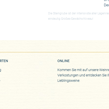
De
Die Steingrube ist der intensivste aller Lagen
eindeutig Großes-Gewächs-Niveau!
RTEN
ONLINE
g
Kommen Sie mit auf unsere Weinre
Verkostungen und entdecken Sie I
e
Lieblingsweine: