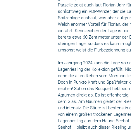
Parzelle zeigt auch laut Florian Jahr 
schlichtweg ein VDP-Winzer, der die L
Spitzenlage ausbaut, was aber aufgru
Welch enormer Vorteil für Florian, der 
einfährt. Kennzeichen der Lage ist die 
bereits etwa 60 Zentimeter unter der 
steinigen Lage, so dass es kaum mögli
umsonst weist die Flurbezeichnung auf
Im Jahrgang 2024 kann die Lage so ric
Lagenriesling der Kollektion gefüllt. Ni
denn die alten Reben vom Morstein li
Doch in Punkto Kraft und Spaßfaktor 
reichen! Schon das Bouquet hebt sich
Agrumen direkt ab. Es ist offenherzig, 
dem Glas. Am Gaumen gleitet der Rieslin
und intensiv. Die Säure ist bestens in 
von einem großen trockenen Lagenriesl
Lagenriesling aus dem Hause Seehof. 
Seehof – bleibt auch dieser Riesling u