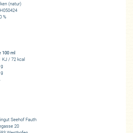
ken (natur)
H050424
0 %
e 100 ml
 KJ / 72 kcal
 g
 g
.
ingut Seehof Fauth
egasse 20
593 Westhofen