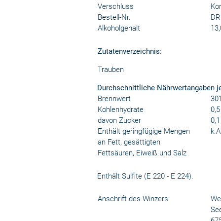
Verschluss
Kor
Bestell-Nr.
DR
Alkoholgehalt
13,
Zutatenverzeichnis:
Trauben
Durchschnittliche Nährwertangaben j
Brennwert
301
Kohlenhydrate
0,5
davon Zucker
0,1
Enthält geringfügige Mengen
k.A
an Fett, gesättigten
Fettsäuren, Eiweiß und Salz
Enthält Sulfite (E 220 - E 224).
Anschrift des Winzers:
We
Se
67