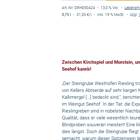
Art.-Nr. DRH050424
・ 13,0 % Vol.
・
Lebensmi
0,75 l
・
31,33 €
/l
・
inkl. 19 % MwSt.
・
zzgl.
Zwischen Kirchspiel und Morstein, un
Seehof kann’s!
„Der Steingrube Westhofen Riesling tr
von Kellers Abtserde auf sehr kargen 
Kalkmergel […] bedeckt sind.“, bericht
im Weingut Seehof. In der Tat: die Exp
Rieslingreben sind in nobelster Nachba
Qualität, dass er viele wesentlich te
Blindproben souverän meistert! Eine k
dies längst. Doch die Steingrube flie
gemacht, warum dieser Spitzenwein de