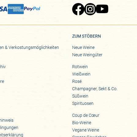
Zu Pinard's Facebook-Seite
Zu Pinard's Instagram-Seite
Zu Pinard's YouTube-S
ZUM STÖBERN
en & Verkostungsmöglichkeiten
Neue Weine
Neue Weingüter
hiv
Rotwein
Weißwein
ere
Rosé
Champagner, Sekt & Co.
Süßwein
Spirituosen
Coup de Cœur
hinweis
Bio-Weine
dingungen
Vegane Weine
eitserklärung