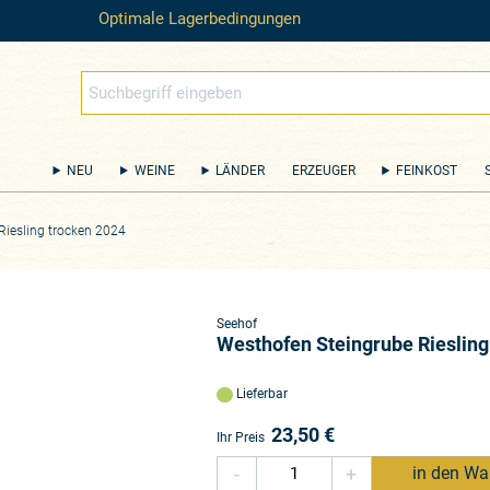
Optimale Lagerbedingungen
NEU
WEINE
LÄNDER
ERZEUGER
FEINKOST
Riesling trocken 2024
Seehof
Westhofen Steingrube Riesling
Lieferbar
23,50
€
Ihr Preis
-
+
in den Wa