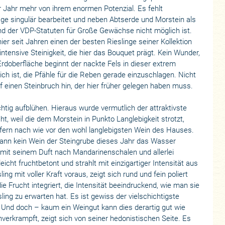
für Jahr mehr von ihrem enormen Potenzial. Es fehlt
age singulär bearbeitet und neben Abtserde und Morstein als
nd der VDP-Statuten für Große Gewächse nicht möglich ist.
hier seit Jahren einen der besten Rieslinge seiner Kollektion
intensive Steinigkeit, die hier das Bouquet prägt. Kein Wunder,
Erdoberfläche beginnt der nackte Fels in dieser extrem
ch ist, die Pfähle für die Reben gerade einzuschlagen. Nicht
 einen Steinbruch hin, der hier früher gelegen haben muss.
htig aufblühen. Hieraus wurde vermutlich der attraktivste
cht, weil die dem Morstein in Punkto Langlebigkeit strotzt,
efern nach wie vor den wohl langlebigsten Wein des Hauses.
kann kein Wein der Steingrube dieses Jahr das Wasser
 mit seinem Duft nach Mandarinenschalen und allerlei
leicht fruchtbetont und strahlt mit einzigartiger Intensität aus
g mit voller Kraft voraus, zeigt sich rund und fein poliert
die Frucht integriert, die Intensität beeindruckend, wie man sie
ing zu erwarten hat. Es ist gewiss der vielschichtigste
Und doch – kaum ein Weingut kann dies derartig gut wie
nverkrampft, zeigt sich von seiner hedonistischen Seite. Es