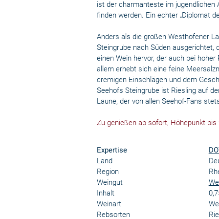
ist der charmanteste im jugendlichen 
finden werden. Ein echter „Diplomat de
Anders als die großen Westhofener Lage
Steingrube nach Süden ausgerichtet, d
einen Wein hervor, der auch bei hoher
allem erhebt sich eine feine Meersalzn
cremigen Einschlägen und dem Gesch
Seehofs Steingrube ist Riesling auf de
Laune, der von allen Seehof-Fans stet
Zu genießen ab sofort, Höhepunkt bis
Expertise
DO
Land
De
Region
Rh
Weingut
We
Inhalt
0,7
Weinart
We
Rebsorten
Rie