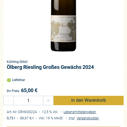
Kühling-Gillot
Ölberg Riesling Großes Gewächs 2024
Lieferbar
65,00
€
Ihr Preis
-
+
in den Warenkorb
Art.-Nr. DRH030224
・ 12,5 % Vol.
・
Lebensmittelangaben
0,75 l
・
86,67 €
/l
・
inkl. 19 % MwSt.
・
zzgl.
Versandkosten