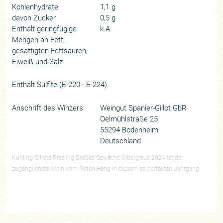
Kohlenhydrate
1,1 g
davon Zucker
0,5 g
Enthält geringfügige
k.A.
Mengen an Fett,
gesättigten Fettsäuren,
Eiweiß und Salz
Enthält Sulfite (E 220 - E 224).
Anschrift des Winzers:
Weingut Spanier-Gillot GbR
Oelmühlstraße 25
55294 Bodenheim
Deutschland
Kühling-Gillots Riesling Großes Gewächs Ölberg aus 2024 ist der
zugänglichste Wein vom Roten Hang in diesem so perfekten Jahrgang.