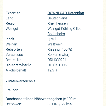
Expertise
DOWNLOAD Datenblatt
Land
Deutschland
Region
Rheinhessen
Weingut
Weingut Kühling-Gillot -
Bodenheim
Inhalt
0,75 l
Weinart
Weißwein
Rebsorten
Riesling (100 %)
Verschluss
Korken (natur)
Bestell-Nr.
DRH030224
Bio-Kontrollstelle
DE-ÖKO-006
Alkoholgehalt
12,5 %
Zutatenverzeichnis:
Trauben
Durchschnittliche Nährwertangaben je 100 ml
Brennwert
301 KJ / 72 kcal