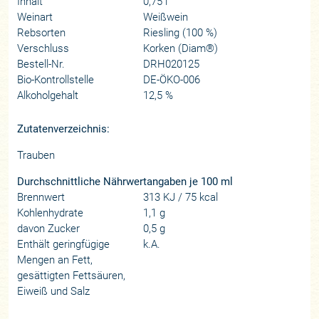
Inhalt
0,75 l
Weinart
Weißwein
Rebsorten
Riesling (100 %)
Verschluss
Korken (Diam®)
Bestell-Nr.
DRH020125
Bio-Kontrollstelle
DE-ÖKO-006
Alkoholgehalt
12,5 %
Zutatenverzeichnis:
Trauben
Durchschnittliche Nährwertangaben je 100 ml
Brennwert
313 KJ / 75 kcal
Kohlenhydrate
1,1 g
davon Zucker
0,5 g
Enthält geringfügige
k.A.
Mengen an Fett,
gesättigten Fettsäuren,
Eiweiß und Salz