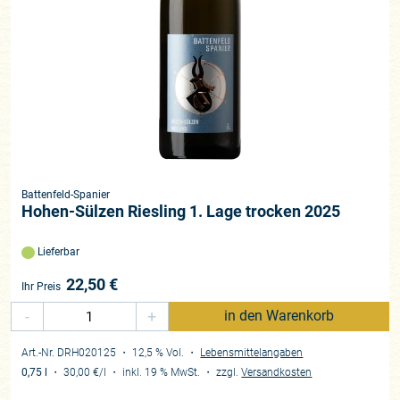
Battenfeld-Spanier
Hohen-Sülzen Riesling 1. Lage trocken 2025
Lieferbar
22,50
€
Ihr Preis
-
+
in den Warenkorb
Art.-Nr. DRH020125
・ 12,5 % Vol.
・
Lebensmittelangaben
0,75 l
・
30,00 €
/l
・
inkl. 19 % MwSt.
・
zzgl.
Versandkosten