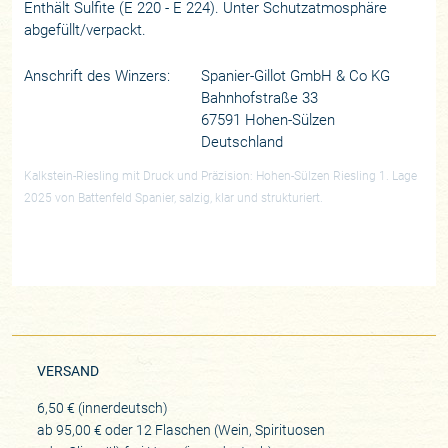
Enthält Sulfite (E 220 - E 224). Unter Schutzatmosphäre
abgefüllt/verpackt.
Anschrift des Winzers:
Spanier-Gillot GmbH & Co KG
Bahnhofstraße 33
67591 Hohen-Sülzen
Deutschland
Kalkstein-Riesling mit Druck und Präzision: Hohen-Sülzen Riesling 1. Lage
2025 von Battenfeld Spanier, salzig, klar und strukturiert.
VERSAND
6,50 € (innerdeutsch)
ab 95,00 € oder 12 Flaschen (Wein, Spirituosen