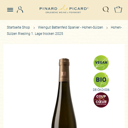
Login
Z
Suche öffn
Startseite Shop
Weingut Battenfeld Spanier - Hohen-Sülzen
Hohen-
Sülzen Riesling 1. Lage trocken 2025
DE-ÖKO-006