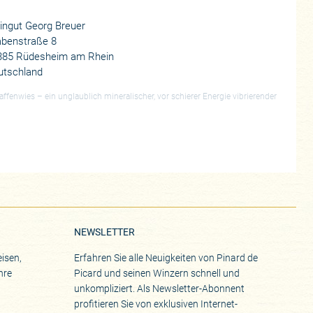
ingut Georg Breuer
abenstraße 8
385 Rüdesheim am Rhein
utschland
affenwies – ein unglaublich mineralischer, vor schierer Energie vibrierender
NEWSLETTER
isen,
Erfahren Sie alle Neuigkeiten von Pinard de
hre
Picard und seinen Winzern schnell und
unkompliziert. Als Newsletter-Abonnent
profitieren Sie von exklusiven Internet-