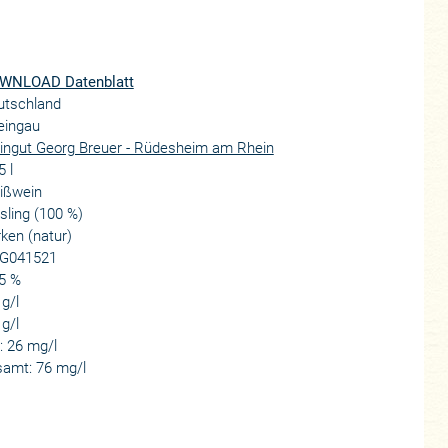
WNLOAD Datenblatt
utschland
eingau
ingut Georg Breuer - Rüdesheim am Rhein
5 l
ißwein
sling (100 %)
ken (natur)
G041521
5 %
 g/l
 g/l
i: 26 mg/l
samt: 76 mg/l