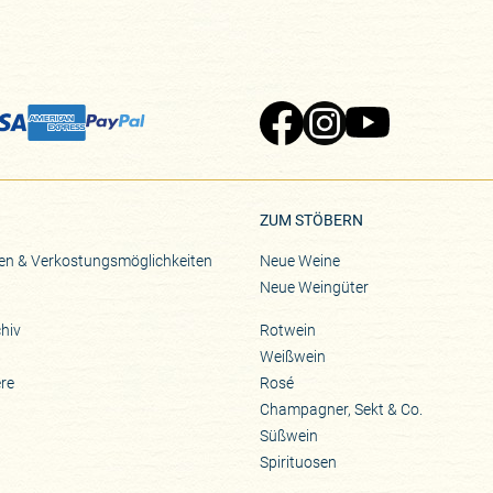
Zu Pinard's Facebook-Seite
Zu Pinard's Instagram-Seite
Zu Pinard's YouTube-S
ZUM STÖBERN
en & Verkostungsmöglichkeiten
Neue Weine
Neue Weingüter
hiv
Rotwein
Weißwein
ere
Rosé
Champagner, Sekt & Co.
Süßwein
Spirituosen