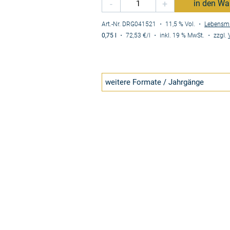
-
+
in den Wa
Art.-Nr. DRG041521
・ 11,5 % Vol.
・
Lebensmi
0,75 l
・
72,53 €
/l
・
inkl. 19 % MwSt.
・
zzgl.
weitere Formate / Jahrgänge