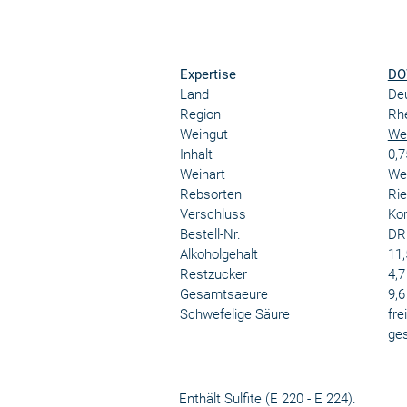
Expertise
DO
Land
De
Region
Rh
Weingut
We
Inhalt
0,7
Weinart
We
Rebsorten
Rie
Verschluss
Kor
Bestell-Nr.
DR
Alkoholgehalt
11,
Restzucker
4,7
Gesamtsaeure
9,6
Schwefelige Säure
fre
ge
Enthält Sulfite (E 220 - E 224).