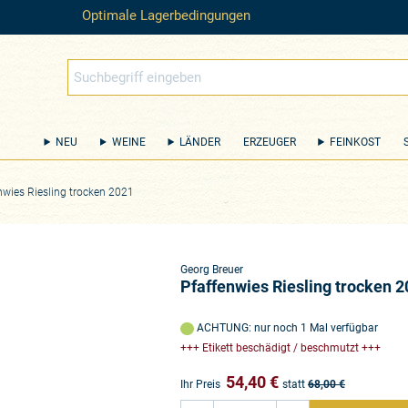
Optimale Lagerbedingungen
NEU
WEINE
LÄNDER
ERZEUGER
FEINKOST
nwies Riesling trocken 2021
Georg Breuer
Pfaffenwies Riesling trocken 
ACHTUNG: nur noch 1 Mal verfügbar
+++ Etikett beschädigt / beschmutzt +++
54,40
€
Ihr Preis
statt
68,00
€