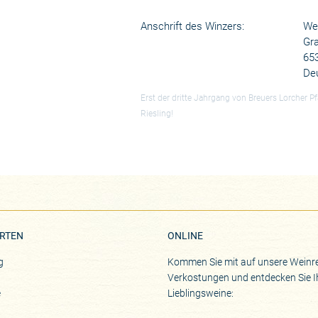
Anschrift des Winzers:
We
Gr
65
De
Erst der dritte Jahrgang von Breuers Lorcher Pf
Riesling!
RTEN
ONLINE
g
Kommen Sie mit auf unsere Weinre
Verkostungen und entdecken Sie I
e
Lieblingsweine: