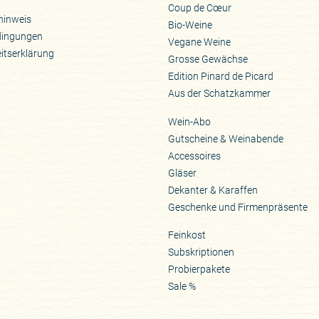
Coup de Cœur
hinweis
Bio-Weine
dingungen
Vegane Weine
eitserklärung
Grosse Gewächse
Edition Pinard de Picard
Aus der Schatzkammer
Wein-Abo
Gutscheine & Weinabende
Accessoires
Gläser
Dekanter & Karaffen
Geschenke und Firmenpräsente
Feinkost
Subskriptionen
Probierpakete
Sale %