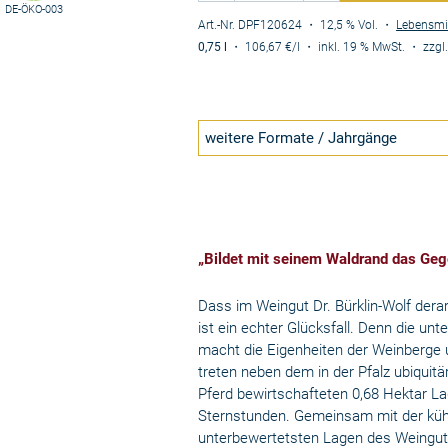
DE-ÖKO-003
Art.-Nr. DPF120624
・ 12,5 % Vol.
・
Lebensmi
0,75 l
・
106,67 €
/l
・
inkl. 19 % MwSt.
・
zzgl
weitere Formate / Jahrgänge
„Bildet mit seinem Waldrand das Geg
Dass im Weingut Dr. Bürklin-Wolf der
ist ein echter Glücksfall. Denn die un
macht die Eigenheiten der Weinberge
treten neben dem in der Pfalz ubiqui
Pferd bewirtschafteten 0,68 Hektar L
Sternstunden. Gemeinsam mit der kühle
unterbewertetsten Lagen des Weinguts,