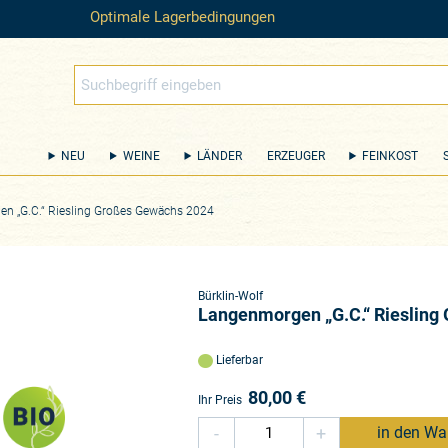
Optimale Lagerbedingungen
NEU
WEINE
LÄNDER
ERZEUGER
FEINKOST
n „G.C.“ Riesling Großes Gewächs 2024
Bürklin-Wolf
Langenmorgen „G.C.“ Riesling
Lieferbar
80,00
€
Ihr Preis
-
+
in den Wa