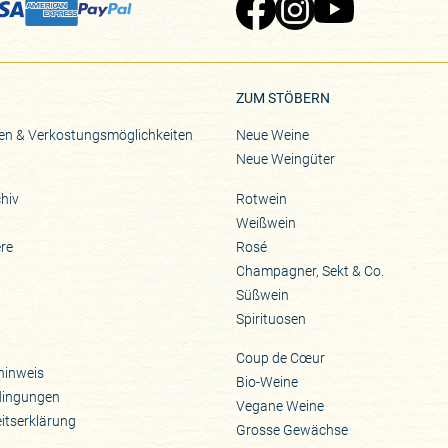
Zu Pinard's Facebook-Seite
Zu Pinard's Instagram-Seite
Zu Pinard's YouTube-S
ZUM STÖBERN
en & Verkostungsmöglichkeiten
Neue Weine
Neue Weingüter
hiv
Rotwein
Weißwein
ere
Rosé
Champagner, Sekt & Co.
Süßwein
Spirituosen
Coup de Cœur
hinweis
Bio-Weine
dingungen
Vegane Weine
eitserklärung
Grosse Gewächse