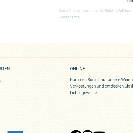
De
Grand Cru par excellence: Dr. Bürklin-Wolf bew
Deidesheims!
RTEN
ONLINE
g
Kommen Sie mit auf unsere Weinre
Verkostungen und entdecken Sie I
e
Lieblingsweine: