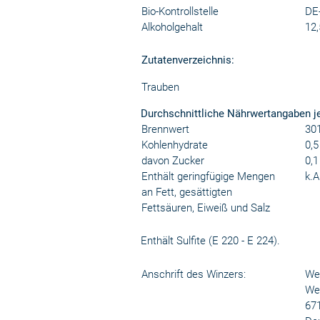
Bio-Kontrollstelle
DE
Alkoholgehalt
12,
Zutatenverzeichnis:
Trauben
Durchschnittliche Nährwertangaben j
Brennwert
301
Kohlenhydrate
0,5
davon Zucker
0,1
Enthält geringfügige Mengen
k.A
an Fett, gesättigten
Fettsäuren, Eiweiß und Salz
Enthält Sulfite (E 220 - E 224).
Anschrift des Winzers:
Wei
We
67