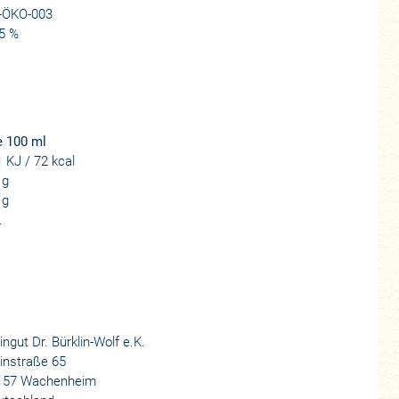
-ÖKO-003
5 %
e 100 ml
 KJ / 72 kcal
 g
 g
.
ngut Dr. Bürklin-Wolf e.K.
instraße 65
157 Wachenheim