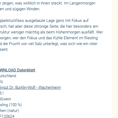
zeigen, was wirklich in ihnen steckt. Im Langenmorgen
ren und zügigen Winden.
oppelstückfass ausgebaute Lage ganz mit Fokus auf
isch, hat aber diese zitronige Seite, die hier besonders am
uktur weniger mächtig als beim Hohenmorgen ausfällt. Wer
morgen, wer den Fokus und das Kühle Element im Riesling
rd die Frucht von viel Salz unterlegt, was sich wie ein roter
zieht.
WNLOAD Datenblatt
utschland
lz
ngut Dr. Bürklin-Wolf - Wachenheim
5 l
ißwein
sling (100 %)
ken (natur)
F120624