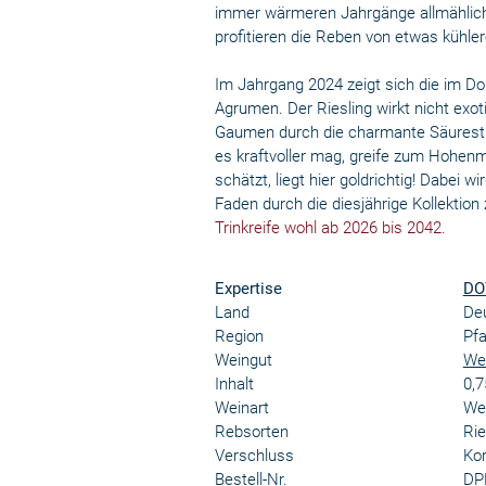
immer wärmeren Jahrgänge allmählich 
profitieren die Reben von etwas kühle
Im Jahrgang 2024 zeigt sich die im D
Agrumen. Der Riesling wirkt nicht exot
Gaumen durch die charmante Säurestr
es kraftvoller mag, greife zum Hohen
schätzt, liegt hier goldrichtig! Dabei wi
Faden durch die diesjährige Kollektion 
Trinkreife wohl ab 2026 bis 2042.
Expertise
DO
Land
De
Region
Pfa
Weingut
Wei
Inhalt
0,7
Weinart
We
Rebsorten
Rie
Verschluss
Kor
Bestell-Nr.
DP