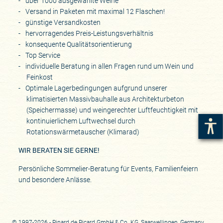
über 1000 ausgewählte Weine
Versand in Paketen mit maximal 12 Flaschen!
günstige Versandkosten
hervorragendes Preis-Leistungsverhältnis
konsequente Qualitätsorientierung
Top Service
individuelle Beratung in allen Fragen rund um Wein und
Feinkost
Optimale Lagerbedingungen aufgrund unserer
klimatisierten Massivbauhalle aus Architekturbeton
(Speichermasse) und weingerechter Luftfeuchtigkeit mit
kontinuierlichem Luftwechsel durch
Rotationswärmetauscher (Klimarad)
WIR BERATEN SIE GERNE!
Persönliche Sommelier-Beratung für Events, Familienfeiern
und besondere Anlässe.
© 1997-2026 - Pinard de Picard GmbH & Co. KG, Saarwellingen, Germany.