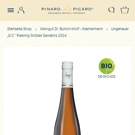
Login
Z
Suche öffn
Startseite Shop
Weingut Dr. Bürklin-Wolf - Wachenheim
Ungeheuer
„G.C.“ Riesling Großes Gewächs 2024
DE-ÖKO-003