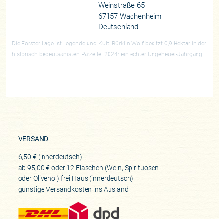
Weinstraße 65
67157 Wachenheim
Deutschland
Die Forster Lage ist Legende und Kult. Bürklin-Wolf besitzt 0,9 Hektar in der
historisch bedeutsamsten Parzelle. 2024: ein echter Ungeheuer-Jahrgang!
VERSAND
6,50 € (innerdeutsch)
ab 95,00 € oder 12 Flaschen (Wein, Spirituosen
oder Olivenöl) frei Haus (innerdeutsch)
günstige Versandkosten ins Ausland