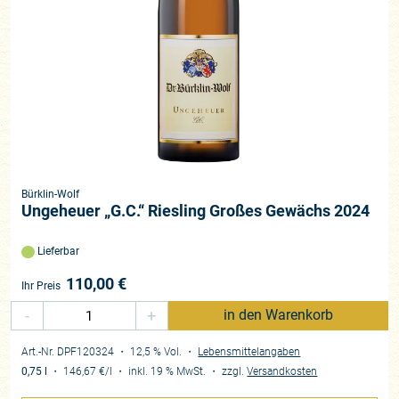
Bürklin-Wolf
Ungeheuer „G.C.“ Riesling Großes Gewächs 2024
Lieferbar
110,00
€
Ihr Preis
-
+
in den Warenkorb
Art.-Nr. DPF120324
・ 12,5 % Vol.
・
Lebensmittelangaben
0,75 l
・
146,67 €
/l
・
inkl. 19 % MwSt.
・
zzgl.
Versandkosten