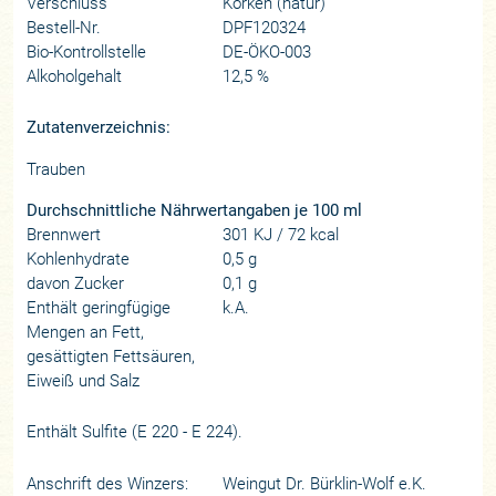
Verschluss
Korken (natur)
Bestell-Nr.
DPF120324
Bio-Kontrollstelle
DE-ÖKO-003
Alkoholgehalt
12,5 %
Zutatenverzeichnis:
Trauben
Durchschnittliche Nährwertangaben je 100 ml
Brennwert
301 KJ / 72 kcal
Kohlenhydrate
0,5 g
davon Zucker
0,1 g
Enthält geringfügige
k.A.
Mengen an Fett,
gesättigten Fettsäuren,
Eiweiß und Salz
Enthält Sulfite (E 220 - E 224).
Anschrift des Winzers:
Weingut Dr. Bürklin-Wolf e.K.