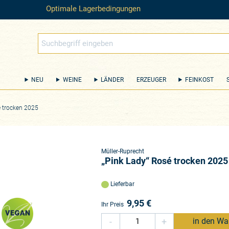
Optimale Lagerbedingungen
NEU
WEINE
LÄNDER
ERZEUGER
FEINKOST
é trocken 2025
Müller-Ruprecht
„Pink Lady“ Rosé trocken 2025
Lieferbar
9,95
€
Ihr Preis
-
+
in den Wa