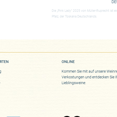
DE
Die „Pink Lady“ 2025 von Müller-Ruprecht ist 
Pfalz, der Toskana Deutschlands.
RTEN
ONLINE
g
Kommen Sie mit auf unsere Weinre
Verkostungen und entdecken Sie I
e
Lieblingsweine: