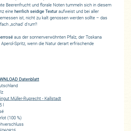
rote Beerenfrucht und florale Noten tummeln sich in diesem
enz eine
herrlich seidige Textur
aufweist und bei aller
emessen ist, nicht zu kalt genossen werden sollte – das
fach „schad’ d’rum“!
merrosé
aus der sonnenverwöhnten Pfalz, der Toskana
Aperol-Spritz, wenn die Natur derart erfrischende
WNLOAD Datenblatt
utschland
lz
ngut Müller-Ruprecht - Kallstadt
5 l
sé
lot (100 %)
ehverschluss
F060825