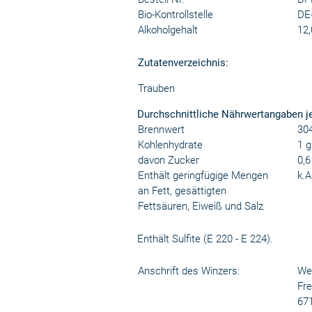
Bio-Kontrollstelle
DE
Alkoholgehalt
12,
Zutatenverzeichnis:
Trauben
Durchschnittliche Nährwertangaben j
Brennwert
304
Kohlenhydrate
1 g
davon Zucker
0,6
Enthält geringfügige Mengen
k.A
an Fett, gesättigten
Fettsäuren, Eiweiß und Salz
Enthält Sulfite (E 220 - E 224).
Anschrift des Winzers:
Wei
Fre
671