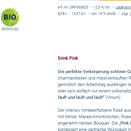
Art.-Nr. DPF060825
・ 12,0 % Vol.
・
Lebensmi
0,75 l
・
13,27 €
/l
・
inkl. 19 % MwSt.
・
zzgl.
DE-ÖKO-022
Drink Pink
Die perfekte Verkörperung schöner 
charmantesten und meistverkauften R
gemütlich den Arbeitstag ausklingen l
oder sich einfach nur einem unkompli
läuft und läuft und läuft“
(Vinum).
Der intensiv himbeerfarbene Rosé aus
mit Minze, Maraschino-Kirschen, Rosen
angenehm herbes Bouquet. Die
„Pink 
kombiniert eine zartherbe Würzigkeit mit