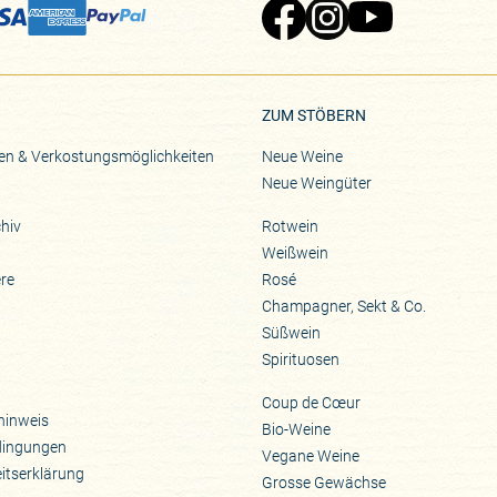
Zu Pinard's Facebook-Seite
Zu Pinard's Instagram-Seite
Zu Pinard's YouTube-S
ZUM STÖBERN
en & Verkostungsmöglichkeiten
Neue Weine
Neue Weingüter
hiv
Rotwein
Weißwein
ere
Rosé
Champagner, Sekt & Co.
Süßwein
Spirituosen
Coup de Cœur
hinweis
Bio-Weine
dingungen
Vegane Weine
eitserklärung
Grosse Gewächse