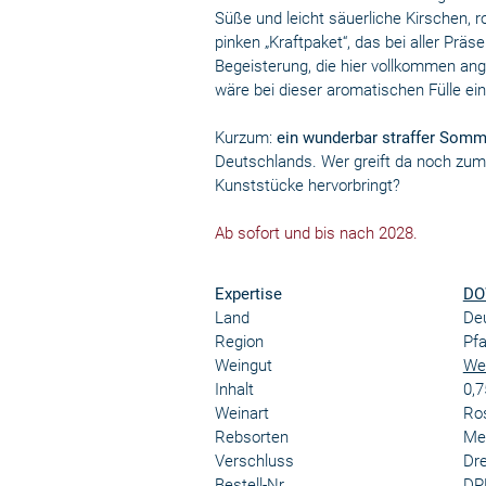
Süße und leicht säuerliche Kirschen, 
pinken „Kraftpaket“, das bei aller Präs
Begeisterung, die hier vollkommen ang
wäre bei dieser aromatischen Fülle ein
Kurzum:
ein wunderbar straffer Som
Deutschlands. Wer greift da noch zum 
Kunststücke hervorbringt?
Ab sofort und bis nach 2028.
Expertise
DO
Land
De
Region
Pfa
Weingut
Wei
Inhalt
0,7
Weinart
Ro
Rebsorten
Mer
Verschluss
Dr
Bestell-Nr.
DP