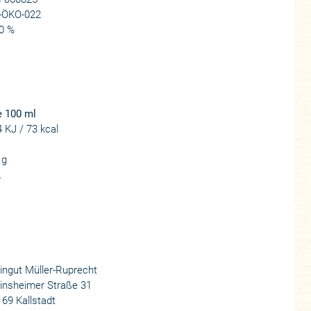
-ÖKO-022
0 %
e 100 ml
 KJ / 73 kcal
 g
.
ngut Müller-Ruprecht
insheimer Straße 31
69 Kallstadt