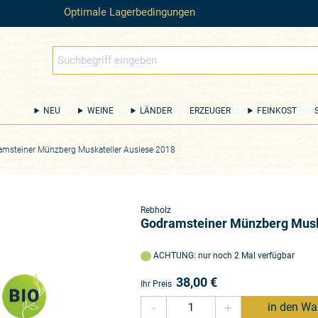
Optimale Lagerbedingungen
NEU
WEINE
LÄNDER
ERZEUGER
FEINKOST
amsteiner Münzberg Muskateller Auslese 2018
Rebholz
Godramsteiner Münzberg Musk
ACHTUNG: nur noch 2 Mal verfügbar
38,00
€
Ihr Preis
-
+
in den Wa