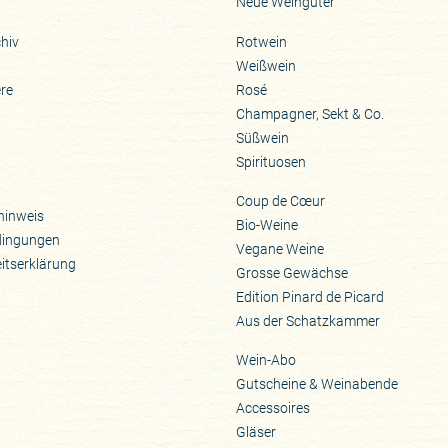
Neue Weingüter
hiv
Rotwein
Weißwein
ere
Rosé
Champagner, Sekt & Co.
Süßwein
Spirituosen
Coup de Cœur
hinweis
Bio-Weine
dingungen
Vegane Weine
eitserklärung
Grosse Gewächse
Edition Pinard de Picard
Aus der Schatzkammer
Wein-Abo
Gutscheine & Weinabende
Accessoires
Gläser