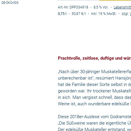
DE-ÖKO-003
Art.-Nr. DPF034918
・ 8,5 % Vol.
・
Lebensmit
0,75 l
・
50,67 €
/l
・
inkl. 19 % MwSt.
・
zzgl.
Prachtvolle, zeitlose, duftige und w
„Nach über 30-jähriger Muskatellererf
unberechenbar ist“, resümiert Hansj
hat die Familie dieser Sorte selbst in 
geworden war. Ihr trockener Muskatelle
in sich. Man vergisst schnell, dass d
Weine ist, auch wunderbare edelsüße 
Diese 2018er-Auslese vom Godramstein
„Die Süßweine waren die eigentliche 
Der edelsüße Muskateller entstand, we