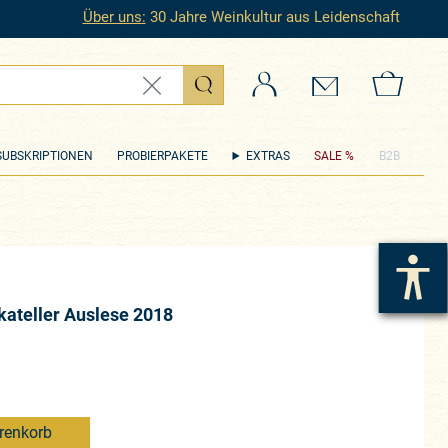
Über uns:
30 Jahre Weinkultur aus Leidenschaft
Login
Kontakt
Zum 
SUBSKRIPTIONEN
PROBIERPAKETE
EXTRAS
SALE %
B2B
ateller Auslese 2018
renkorb