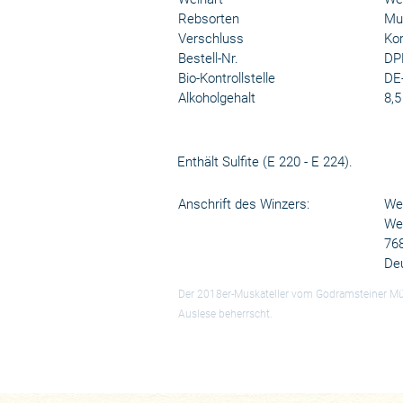
Rebsorten
Mus
Verschluss
Kor
Bestell-Nr.
DP
Bio-Kontrollstelle
DE
Alkoholgehalt
8,5
Enthält Sulfite (E 220 - E 224).
Anschrift des Winzers:
We
We
768
De
Der 2018er-Muskateller vom Godramsteiner Mün
Auslese beherrscht.