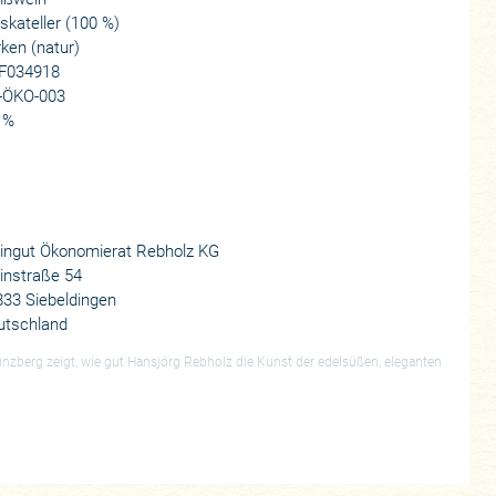
kateller (100 %)
ken (natur)
F034918
-ÖKO-003
 %
ingut Ökonomierat Rebholz KG
instraße 54
33 Siebeldingen
utschland
zberg zeigt, wie gut Hansjörg Rebholz die Kunst der edelsüßen, eleganten