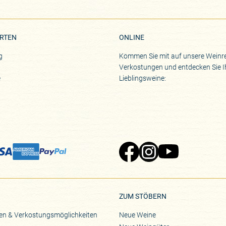
RTEN
ONLINE
g
Kommen Sie mit auf unsere Weinre
Verkostungen und entdecken Sie I
e
Lieblingsweine:
Zu Pinard's Facebook-Seite
Zu Pinard's Instagram-Seite
Zu Pinard's YouTube-S
ZUM STÖBERN
en & Verkostungsmöglichkeiten
Neue Weine