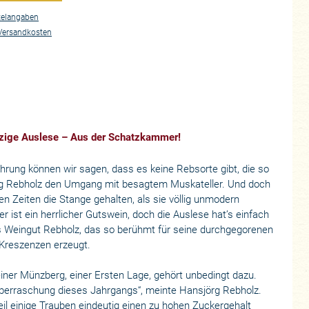
telangaben
Versandkosten
ürzige Auslese – Aus der Schatzkammer!
ahrung können wir sagen, dass es keine Rebsorte gibt, die so
örg Rebholz den Umgang mit besagtem Muskateller. Und doch
den Zeiten die Stange gehalten, als sie völlig unmodern
r ist ein herrlicher Gutswein, doch die Auslese hat’s einfach
as Weingut Rebholz, das so berühmt für seine durchgegorenen
Kreszenzen erzeugt.
er Münzberg, einer Ersten Lage, gehört unbedingt dazu.
Überraschung dieses Jahrgangs“, meinte Hansjörg Rebholz.
il einige Trauben eindeutig einen zu hohen Zuckergehalt