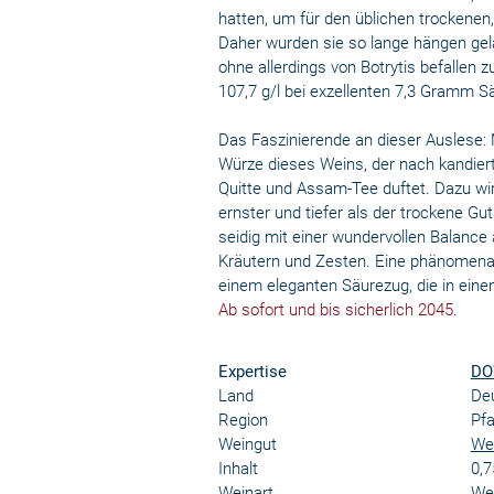
hatten, um für den üblichen trockene
Daher wurden sie so lange hängen gela
ohne allerdings von Botrytis befallen 
107,7 g/l bei exzellenten 7,3 Gramm S
Das Faszinierende an dieser Auslese: 
Würze dieses Weins, der nach kandie
Quitte und Assam-Tee duftet. Dazu wir
ernster und tiefer als der trockene 
seidig mit einer wundervollen Balance
Kräutern und Zesten. Eine phänomenale
einem eleganten Säurezug, die in einem
Ab sofort und bis sicherlich 2045.
Expertise
DO
Land
De
Region
Pfa
Weingut
Wei
Inhalt
0,7
Weinart
We