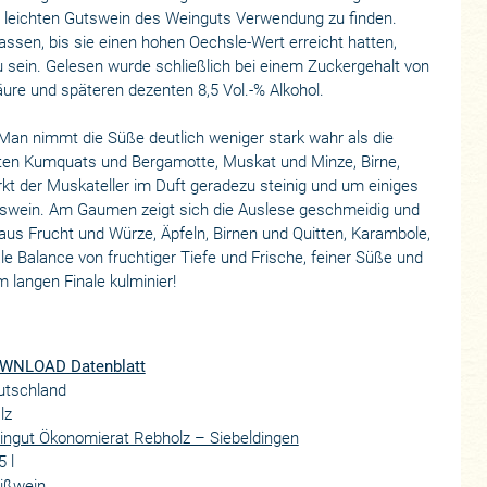
n, leichten Gutswein des Weinguts Verwendung zu finden.
ssen, bis sie einen hohen Oechsle-Wert erreicht hatten,
zu sein. Gelesen wurde schließlich bei einem Zuckergehalt von
äure und späteren dezenten 8,5 Vol.-% Alkohol.
Man nimmt die Süße deutlich weniger stark wahr als die
rten Kumquats und Bergamotte, Muskat und Minze, Birne,
kt der Muskateller im Duft geradezu steinig und um einiges
Gutswein. Am Gaumen zeigt sich die Auslese geschmeidig und
 aus Frucht und Würze, Äpfeln, Birnen und Quitten, Karambole,
 Balance von fruchtiger Tiefe und Frische, feiner Süße und
 langen Finale kulminier!
WNLOAD Datenblatt
utschland
lz
ngut Ökonomierat Rebholz – Siebeldingen
5 l
ißwein