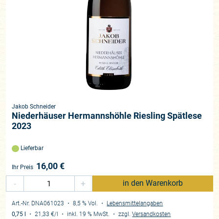
Jakob Schneider
Niederhäuser Hermannshöhle Riesling Spätlese
2023
Lieferbar
16,00
€
Ihr Preis
-
+
in den Warenkorb
Art.-Nr. DNA061023
・ 8,5 % Vol.
・
Lebensmittelangaben
0,75 l
・
21,33 €
/l
・
inkl. 19 % MwSt.
・
zzgl.
Versandkosten