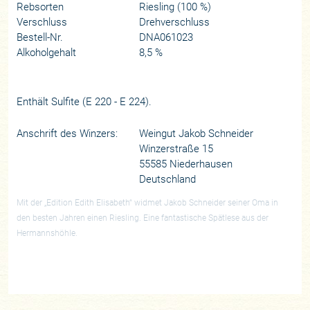
Rebsorten
Riesling (100 %)
Verschluss
Drehverschluss
Bestell-Nr.
DNA061023
Alkoholgehalt
8,5 %
Enthält Sulfite (E 220 - E 224).
Anschrift des Winzers:
Weingut Jakob Schneider
Winzerstraße 15
55585 Niederhausen
Deutschland
Mit der „Edition Edith Elisabeth“ widmet Jakob Schneider seiner Oma in
den besten Jahren einen Riesling. Eine fantastische Spätlese aus der
Hermannshöhle.