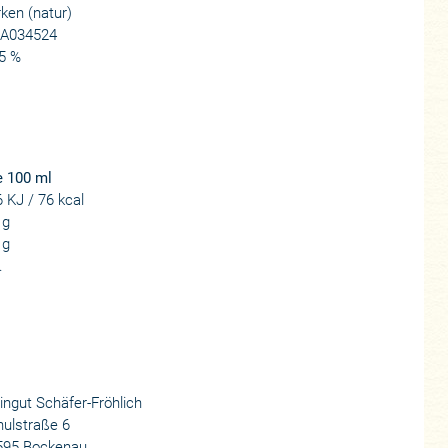
ken (natur)
A034524
5 %
e 100 ml
 KJ / 76 kcal
 g
 g
.
ngut Schäfer-Fröhlich
ulstraße 6
595 Bockenau