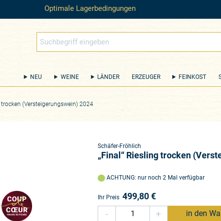
Optimale Lagerbedingungen
NEU
WEINE
LÄNDER
ERZEUGER
FEINKOST
ng trocken (Versteigerungswein) 2024
Schäfer-Fröhlich
„Final“ Riesling trocken (Vers
ACHTUNG: nur noch 2 Mal verfügbar
499,80
€
Ihr Preis
-
+
in den Wa