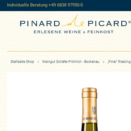
Individuelle Beratung +49 6838 97950-0
Startseite Shop
Weingut Schäfer-Fröhlich - Bockenau
„Final“ Riesli