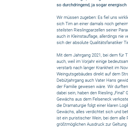
so durchdringend, ja sogar energisch 
Wir müssen zugeben: Es fiel uns wirkl
sich Tim an einer damals noch geheim
steilsten Rieslingparzellen seiner Par
auch in Kleinstauflage, allerdings nie 
sich der absolute Qualitätsfanatiker T
Mit dem Jahrgang 2021, bei dem für Ti
auch, weil im Vorjahr einige bedeuts
verstarb nach langer Krankheit im No
Weingutsgebäudes direkt auf dem Stro
Debütjahrgang auch Vater Hans gewidm
der Familie gewesen wäre. Wir durften
dabei sein, haben den Riesling „Final
Gewächs aus dem Felseneck verkostet.
die Dramaturgie folgt einer klaren Log
Gewächs, alles verdichtet sich und bet
ist ein puristischer Wein, bei dem al
größtmöglichen Ausdruck zur Geltung