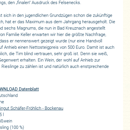
ings, den „finalen“ Ausdruck des Felsenecks.
st sich in den jugendlichen Grundzügen schon die zukünftige
ich, hat er das Maximum aus dem Jahrgang herausgeholt. Die
nd sechs Magnums, die nun in Bad Kreuznach angestellt
 Familie Keller erwarten wir hier die größte Nachfrage,
 dass er nennenswert gezeigt wurde (nur eine Handvoll
auf Anhieb einen Nettosteigpreis von 500 Euro. Damit ist auch
lich, die Tim blind vertrauen, sehr groß ist. Denn sie weiß,
Gegenwert erhalten. Ein Wein, der wohl auf Anhieb zur
 Rieslinge zu zählen ist und natürlich auch enstprechende
WNLOAD Datenblatt
utschland
he
ngut Schäfer-Fröhlich - Bockenau
5 l
ißwein
sling (100 %)