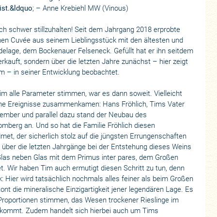
ist.&ldquo
; – Anne Krebiehl MW (Vinous)
ich schwer stillzuhalten! Seit dem Jahrgang 2018 erprobte
en Cuvée aus seinem Lieblingsstück mit den ältesten und
adelage, dem Bockenauer Felseneck. Gefüllt hat er ihn seitdem
verkauft, sondern über die letzten Jahre zunächst – hier zeigt
im – in seiner Entwicklung beobachtet.
m alle Parameter stimmen, war es dann soweit. Vielleicht
ame Ereignisse zusammenkamen: Hans Fröhlich, Tims Vater
vember und parallel dazu stand der Neubau des
mberg an. Und so hat die Familie Fröhlich diesen
et, der sicherlich stolz auf die jüngsten Errungenschaften
 über die letzten Jahrgänge bei der Entstehung dieses Weins
“ Glas neben Glas mit dem Primus inter pares, dem Großen
 Wir haben Tim auch ermutigt diesen Schritt zu tun, denn
ik: Hier wird tatsächlich nochmals alles feiner als beim Großen
ont die mineralische Einzigartigkeit jener legendären Lage. Es
le Proportionen stimmen, das Wesen trockener Rieslinge im
 kommt. Zudem handelt sich hierbei auch um Tims