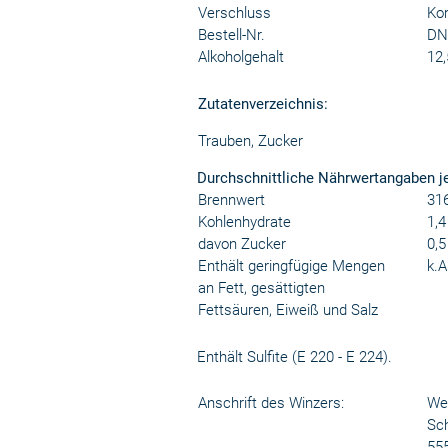
Verschluss
Kor
Bestell-Nr.
DN
Alkoholgehalt
12,
Zutatenverzeichnis:
Trauben, Zucker
Durchschnittliche Nährwertangaben j
Brennwert
316
Kohlenhydrate
1,4
davon Zucker
0,5
Enthält geringfügige Mengen
k.A
an Fett, gesättigten
Fettsäuren, Eiweiß und Salz
Enthält Sulfite (E 220 - E 224).
Anschrift des Winzers:
Wei
Sch
55