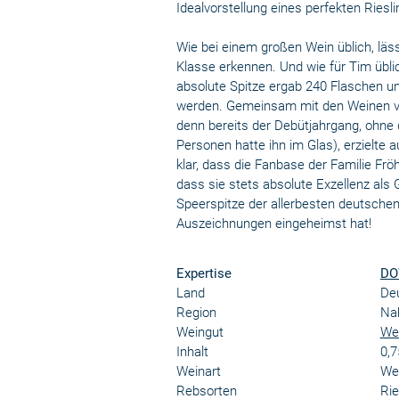
Idealvorstellung eines perfekten Riesl
Wie bei einem großen Wein üblich, läs
Klasse erkennen. Und wie für Tim übl
absolute Spitze ergab 240 Flaschen u
werden. Gemeinsam mit den Weinen von
denn bereits der Debütjahrgang, ohne
Personen hatte ihn im Glas), erzielte 
klar, dass die Fanbase der Familie Fröh
dass sie stets absolute Exzellenz als 
Speerspitze der allerbesten deutschen
Auszeichnungen eingeheimst hat!
Expertise
DO
Land
De
Region
Na
Weingut
Wei
Inhalt
0,7
Weinart
We
Rebsorten
Rie