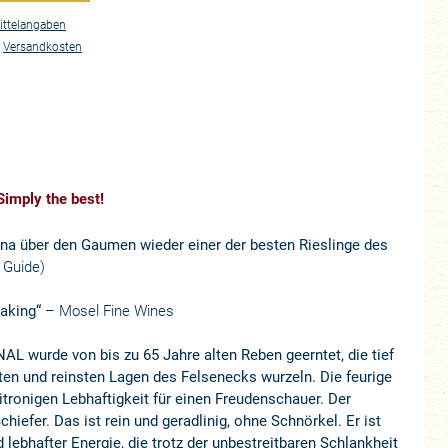
ttelangaben
.
Versandkosten
imply the best!
ina über den Gaumen wieder einer der besten Rieslinge des
 Guide)
making“
– Mosel Fine Wines
AL wurde von bis zu 65 Jahre alten Reben geerntet, die tief
sten und reinsten Lagen des Felsenecks wurzeln. Die feurige
zitronigen Lebhaftigkeit für einen Freudenschauer. Der
hiefer. Das ist rein und geradlinig, ohne Schnörkel. Er ist
nd lebhafter Energie, die trotz der unbestreitbaren Schlankheit