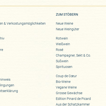
Zu Pinard's Facebook-Seite
Zu Pinard's Instagram-Seite
Zu Pinard's YouTube-S
ZUM STÖBERN
en & Verkostungsmöglichkeiten
Neue Weine
Neue Weingüter
hiv
Rotwein
Weißwein
ere
Rosé
Champagner, Sekt & Co.
Süßwein
Spirituosen
Coup de Cœur
hinweis
Bio-Weine
dingungen
Vegane Weine
eitserklärung
Grosse Gewächse
Edition Pinard de Picard
Aus der Schatzkammer