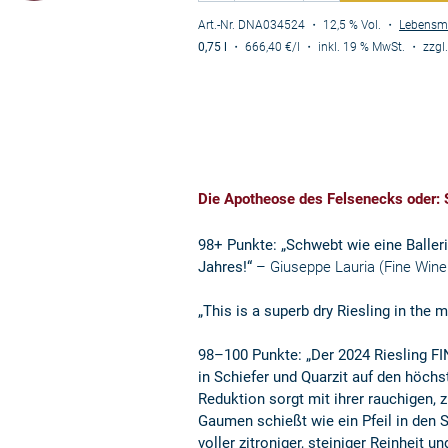
Art.-Nr. DNA034524
・ 12,5 % Vol.
・
Lebensmi
0,75 l
・
666,40 €
/l
・
inkl. 19 % MwSt.
・
zzgl
Die Apotheose des Felsenecks oder: S
98+ Punkte: „Schwebt wie eine Baller
Jahres!“
– Giuseppe Lauria (Fine Wine
„This is a superb dry Riesling in the 
98–100 Punkte: „Der 2024 Riesling FIN
in Schiefer und Quarzit auf den höch
Reduktion sorgt mit ihrer rauchigen, 
Gaumen schießt wie ein Pfeil in den Sc
voller zitroniger, steiniger Reinheit u