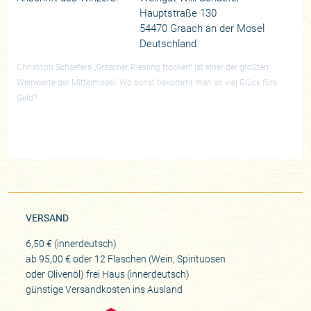
Hauptstraße 130
54470 Graach an der Mosel
Deutschland
Christoph Schaefers „Graacher Riesling trocken“ ist einer der größten
Weinwerte der Mittelmosel. Wo sonst bekommt man so viel Glück fürs
Geld?
VERSAND
6,50 € (innerdeutsch)
ab 95,00 € oder 12 Flaschen (Wein, Spirituosen
oder Olivenöl) frei Haus (innerdeutsch)
günstige Versandkosten ins Ausland