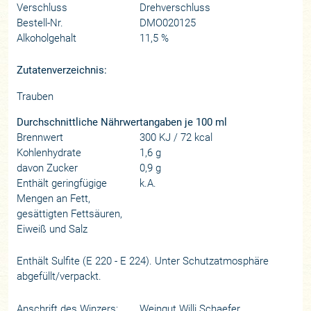
Verschluss
Drehverschluss
Bestell-Nr.
DMO020125
Alkoholgehalt
11,5 %
Zutatenverzeichnis:
Trauben
Durchschnittliche Nährwertangaben je 100 ml
Brennwert
300 KJ / 72 kcal
Kohlenhydrate
1,6 g
davon Zucker
0,9 g
Enthält geringfügige
k.A.
Mengen an Fett,
gesättigten Fettsäuren,
Eiweiß und Salz
Enthält Sulfite (E 220 - E 224). Unter Schutzatmosphäre
abgefüllt/verpackt.
Anschrift des Winzers:
Weingut Willi Schaefer