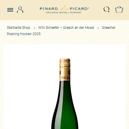
Login
Z
Suche öffn
Startseite Shop
Willi Schaefer – Graach an der Mosel
Graacher
Riesling trocken 2025