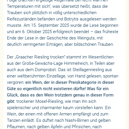
Temperaturen mit sich“, was übersetzt heißt, dass die
Trauben sich plötzlich in völlig unterschiedlichen
Reifezuständen befanden und Botrytis ausgelesen werden
musste. Am 15. September 2025 wurde die Lese begonnen
und am 6. Oktober 2025 erfolgreich beendet – das früheste
Ende der Lese in der Geschichte des Weinguts, mit
deutlich verringerten Erträgen, aber bildschönen Trauben.
Der „Graacher Riesling trocken“ stammt im Wesentlichen
aus der Große-Gewächs-Lage Himmelreich, in Teilen aber
auch aus dem Domprobst. Das ist Steillagenriesling aus
einer weltberühmten Einzellage, von Hand gelesen, spontan
vergoren:
ein Wein, der in dieser Preiskategorie in dieser
Güte so eigentlich nicht existieren dürfte! Was für ein
Glück, dass es den Wein trotzdem genau in dieser Form
gibt:
trockener Mosel-Riesling, wie man ihn sich
spielerischer und charmanter kaum vorstellen kann. Ein
Wein, der einen mit offenen Armen empfängt und zum
Tanzen einlädt. Es duftet nach Nashi-Birnen und gelben
Pflaumen, nach gelben Äpfeln und Pfirsichen, nach