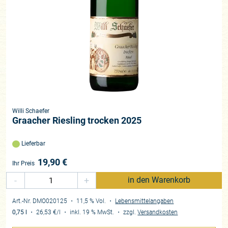
Willi Schaefer
Graacher Riesling trocken 2025
Lieferbar
19,90
€
Ihr Preis
-
+
in den Warenkorb
Art.-Nr. DMO020125
・ 11,5 % Vol.
・
Lebensmittelangaben
0,75 l
・
26,53 €
/l
・
inkl. 19 % MwSt.
・
zzgl.
Versandkosten