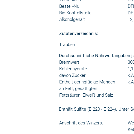
Bestell-Nr.
DF
Bio-Kontrollstelle
DE
Alkoholgehalt
12,
Zutatenverzeichnis:
Trauben
Durchschnittliche Nährwertangaben j
Brennwert
303
Kohlenhydrate
1,1
davon Zucker
k.A
Enthält geringfügige Mengen
k.A
an Fett, gesättigten
Fettsäuren, Eiweiß und Salz
Enthält Sulfite (E 220 - E 224). Unter
Anschrift des Winzers:
We
Ke