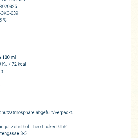
R020825
-ÖKO-039
5 %
e 100 ml
 KJ / 72 kcal
 g
.
.
 Schutzatmosphäre abgefüllt/verpackt.
ingut Zehnthof Theo Luckert GbR
ttengasse 3-5