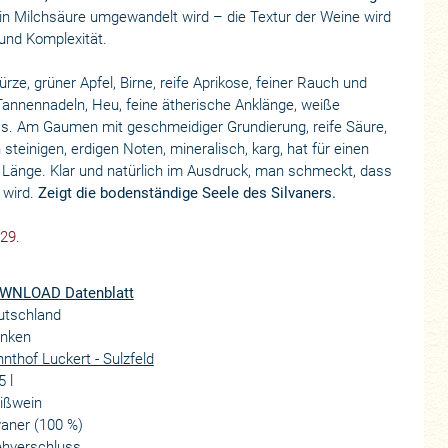
e in Milchsäure umgewandelt wird – die Textur der Weine wird
 und Komplexität.
ze, grüner Apfel, Birne, reife Aprikose, feiner Rauch und
 Tannennadeln, Heu, feine ätherische Anklänge, weiße
ss. Am Gaumen mit geschmeidiger Grundierung, reife Säure,
steinigen, erdigen Noten, mineralisch, karg, hat für einen
d Länge. Klar und natürlich im Ausdruck, man schmeckt, dass
 wird.
Zeigt die bodenständige Seele des Silvaners.
029.
WNLOAD Datenblatt
utschland
anken
nthof Luckert - Sulzfeld
5 l
ißwein
vaner (100 %)
ehverschluss