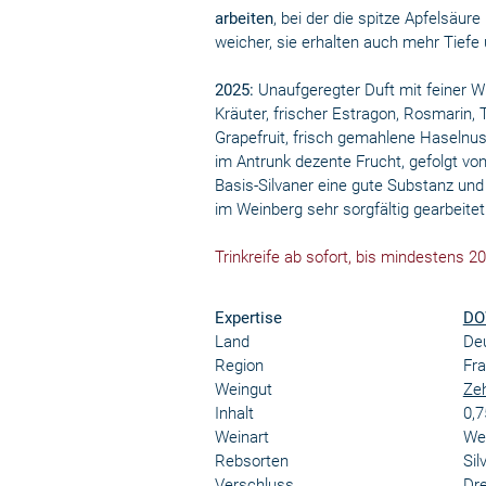
arbeiten
, bei der die spitze Apfelsäur
weicher, sie erhalten auch mehr Tiefe
2025:
Unaufgeregter Duft mit feiner Wür
Kräuter, frischer Estragon, Rosmarin,
Grapefruit, frisch gemahlene Haselnu
im Antrunk dezente Frucht, gefolgt von 
Basis-Silvaner eine gute Substanz un
im Weinberg sehr sorgfältig gearbeitet
Trinkreife ab sofort, bis mindestens 2
Expertise
DO
Land
De
Region
Fr
Weingut
Zeh
Inhalt
0,7
Weinart
We
Rebsorten
Sil
Verschluss
Dr