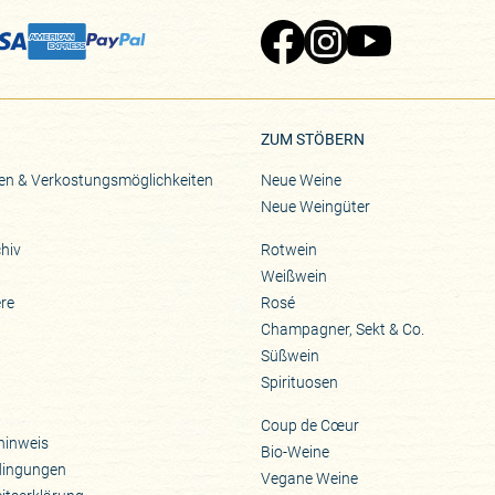
Zu Pinard's Facebook-Seite
Zu Pinard's Instagram-Seite
Zu Pinard's YouTube-S
ZUM STÖBERN
en & Verkostungsmöglichkeiten
Neue Weine
Neue Weingüter
hiv
Rotwein
Weißwein
ere
Rosé
Champagner, Sekt & Co.
Süßwein
Spirituosen
Coup de Cœur
hinweis
Bio-Weine
dingungen
Vegane Weine