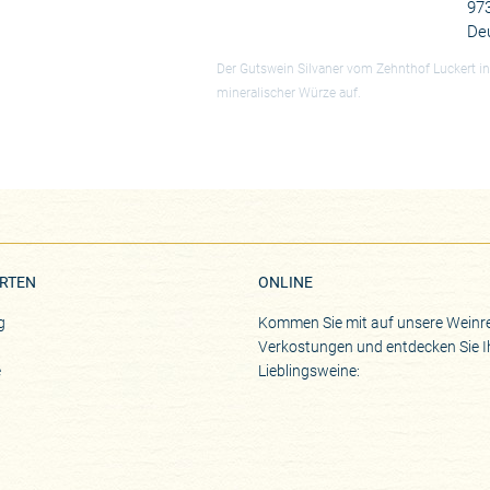
973
De
Der Gutswein Silvaner vom Zehnthof Luckert 
mineralischer Würze auf.
RTEN
ONLINE
g
Kommen Sie mit auf unsere Weinre
Verkostungen und entdecken Sie I
e
Lieblingsweine: