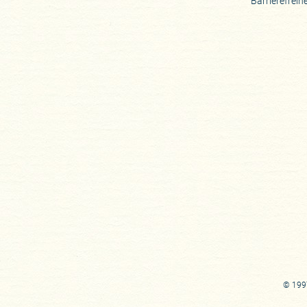
Barrierefreih
© 1997