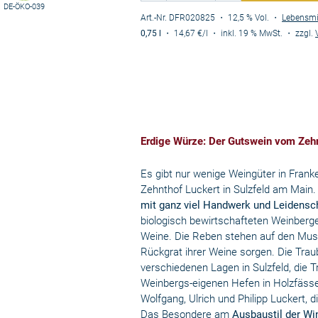
DE-ÖKO-039
Art.-Nr. DFR020825
・ 12,5 % Vol.
・
Lebensmi
0,75 l
・
14,67 €
/l
・
inkl. 19 % MwSt.
・
zzgl.
Erdige Würze: Der Gutswein vom Zehn
Es gibt nur wenige Weingüter in Franke
Zehnthof Luckert in Sulzfeld am Main. 
mit ganz viel Handwerk und Leidensc
biologisch bewirtschafteten Weinberge
Weine. Die Reben stehen auf den Musc
Rückgrat ihrer Weine sorgen. Die Trau
verschiedenen Lagen in Sulzfeld, die 
Weinbergs-eigenen Hefen in Holzfässer
Wolfgang, Ulrich und Philipp Luckert, 
Das Besondere am
Ausbaustil der Wi