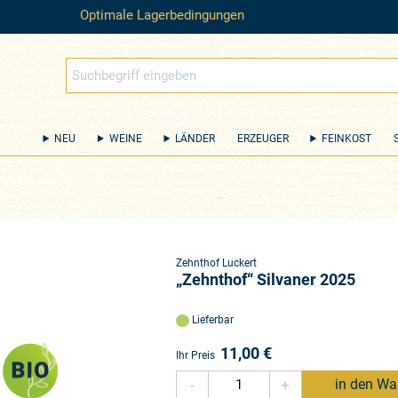
Optimale Lagerbedingungen
NEU
WEINE
LÄNDER
ERZEUGER
FEINKOST
Zehnthof Luckert
„Zehnthof“ Silvaner 2025
Lieferbar
11,00
€
Ihr Preis
-
+
in den Wa