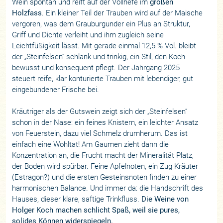
Wein spontan und reift auf der Vollhefe im
großen
Holzfass
. Ein kleiner Teil der Trauben wird auf der Maische
vergoren, was dem Grauburgunder ein Plus an Struktur,
Griff und Dichte verleiht und ihm zugleich seine
Leichtfüßigkeit lässt. Mit gerade einmal 12,5 % Vol. bleibt
der „Steinfelsen“ schlank und trinkig, ein Stil, den Koch
bewusst und konsequent pflegt. Der Jahrgang 2025
steuert reife, klar konturierte Trauben mit lebendiger, gut
eingebundener Frische bei.
Kräutriger als der Gutswein zeigt sich der „Steinfelsen“
schon in der Nase: ein feines Knistern, ein leichter Ansatz
von Feuerstein, dazu viel Schmelz drumherum. Das ist
einfach eine Wohltat! Am Gaumen zieht dann die
Konzentration an, die Frucht macht der Mineralität Platz,
der Boden wird spürbar. Feine Apfelnoten, ein Zug Kräuter
(Estragon?) und die ersten Gesteinsnoten finden zu einer
harmonischen Balance. Und immer da: die Handschrift des
Hauses, dieser klare, saftige Trinkfluss.
Die Weine von
Holger Koch machen schlicht Spaß, weil sie pures,
solides Können widerspiegeln.