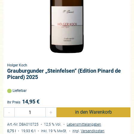
Holger Koch
Grauburgunder „Steinfelsen“ (Edition Pinard de
Picard) 2025
Lieferbar
14,95
€
Ihr Preis
-
+
in den Warenkorb
Art.-Nr. DBA010725
・ 12,5 % Vol.
・
Lebensmittelangaben
0,75 l
・
19,93 €
/l
・
inkl. 19 % MwSt.
・
zzgl.
Versandkosten