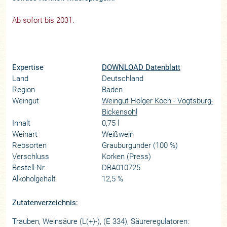
Ab sofort bis 2031.
Expertise
DOWNLOAD Datenblatt
Land
Deutschland
Region
Baden
Weingut
Weingut Holger Koch - Vogtsburg-
Bickensohl
Inhalt
0,75 l
Weinart
Weißwein
Rebsorten
Grauburgunder (100 %)
Verschluss
Korken (Press)
Bestell-Nr.
DBA010725
Alkoholgehalt
12,5 %
Zutatenverzeichnis:
Trauben, Weinsäure (L(+)-), (E 334), Säureregulatoren: