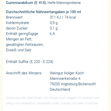
Gummiarabikum (E 414)
, Hefe-Mannoproteine
Durchschnittliche Nährwertangaben je 100 ml
Brennwert
311 KJ / 74 kcal
Kohlenhydrate
0,9 g
davon Zucker
0,1 g
Enthält geringfügige
k.A.
Mengen an Fett,
gesättigten Fettsäuren,
Eiweiß und Salz
Enthält Sulfite (E 220 - E 224).
Anschrift des Winzers:
Weingut Holger Koch
Mannwerkstraße 4
79235 Vogtsburg-Bickensohl
Deutschland
Grauburgunder „Steinfelsen“ von Holger Koch: elegant, mineralisch und
saftig vom Kaiserstuhl. Feuerstein, Apfel, Kräuter und klarer Trinkfluss.