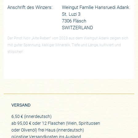
Anschrift des Winzers:
Weingut Familie Hansruedi Adank
St. Luzi 3
7306 Fläsch
SWITZERLAND
Der Pinot Noir „Alte Reben“ von 2023 aus dem Weingut Adank zeigen sich
mit guter Spannung, kalkiger Mineralik, Tiefe und Länge, kultiviert und
stilsicher!
VERSAND
6,50 € (innerdeutsch)
ab 95,00 € oder 12 Flaschen (Wein, Spirituosen
oder Olivenöl) frei Haus (innerdeutsch)
günstige Versandkosten ins Ausland