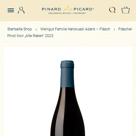
Login
Z
Suche öffn
Startseite Shop
Weingut Familie Hansruedi Adank – Fläsch
Fläscher
Pinot Noir „Alte Reben“ 2023