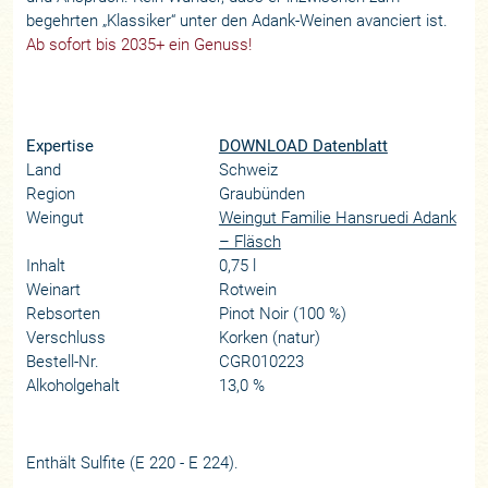
begehrten „Klassiker“ unter den Adank-Weinen avanciert ist.
Ab sofort bis 2035+ ein Genuss!
Expertise
DOWNLOAD Datenblatt
Land
Schweiz
Region
Graubünden
Weingut
Weingut Familie Hansruedi Adank
– Fläsch
Inhalt
0,75 l
Weinart
Rotwein
Rebsorten
Pinot Noir (100 %)
Verschluss
Korken (natur)
Bestell-Nr.
CGR010223
Alkoholgehalt
13,0 %
Enthält Sulfite (E 220 - E 224).