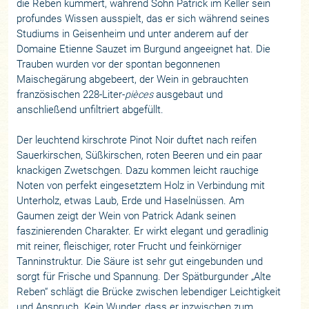
die Reben kümmert, während Sohn Patrick im Keller sein
profundes Wissen ausspielt, das er sich während seines
Studiums in Geisenheim und unter anderem auf der
Domaine Etienne Sauzet im Burgund angeeignet hat. Die
Trauben wurden vor der spontan begonnenen
Maischegärung abgebeert, der Wein in gebrauchten
französischen 228-Liter-
pièces
ausgebaut und
anschließend unfiltriert abgefüllt.
Der leuchtend kirschrote Pinot Noir duftet nach reifen
Sauerkirschen, Süßkirschen, roten Beeren und ein paar
knackigen Zwetschgen. Dazu kommen leicht rauchige
Noten von perfekt eingesetztem Holz in Verbindung mit
Unterholz, etwas Laub, Erde und Haselnüssen. Am
Gaumen zeigt der Wein von Patrick Adank seinen
faszinierenden Charakter. Er wirkt elegant und geradlinig
mit reiner, fleischiger, roter Frucht und feinkörniger
Tanninstruktur. Die Säure ist sehr gut eingebunden und
sorgt für Frische und Spannung. Der Spätburgunder „Alte
Reben“ schlägt die Brücke zwischen lebendiger Leichtigkeit
und Anspruch. Kein Wunder, dass er inzwischen zum