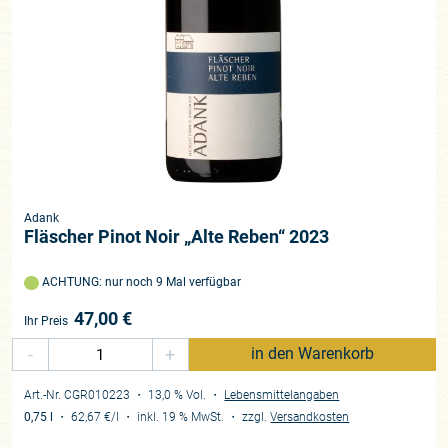
Adank
Fläscher Pinot Noir „Alte Reben“ 2023
ACHTUNG: nur noch 9 Mal verfügbar
47,00
€
Ihr Preis
-
+
in den Warenkorb
Art.-Nr. CGR010223
・ 13,0 % Vol.
・
Lebensmittelangaben
0,75 l
・
62,67 €
/l
・
inkl. 19 % MwSt.
・
zzgl.
Versandkosten