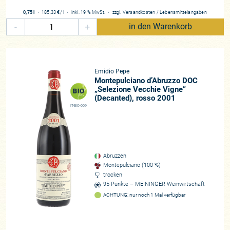
niedrig gehalten, um höchste Qualität zu sichern. Seit 2005
0,75 l
・
185,33 €
/ l
・
inkl. 19 % MwSt.
・
zzgl.
Versandkosten
/
Lebensmittelangaben
ist das Weingut nach Demeter-Richtlinien zertifiziert.
-
+
in den Warenkorb
Ausbau – Handarbeit & Geduld
Im Keller von Emidio Pepe steht alles im Zeichen der
Bewahrung von Authentizität und Reinheit. Jede einzelne
Emidio Pepe
Traube wird von Hand gelesen, wobei die weißen Sorten –
Montepulciano d’Abruzzo DOC
„Selezione Vecchie Vigne“
Trebbiano und Pecorino – traditionell in Holzbottichen mit
(Decanted), rosso 2001
den Füßen gepresst werden.
IT-BIO-009
Die roten Trauben des Montepulciano werden per Hand auf
Gittern entrappt – ein arbeitsintensiver, aber äußerst
schonender Prozess. Die anschließende Gärung erfolgt
spontan, ausschließlich in Glasballons oder in mit Glas
Abruzzen
ausgekleideten Betontanks, ohne Temperaturkontrolle oder
Montepulciano (100 %)
trocken
Zugabe von Reinzuchthefen. Ebenso verzichtet das Weingut
95 Punkte – MEININGER Weinwirtschaft
vollständig auf Filtration, Schönung und den Ausbau im
ACHTUNG: nur noch 1 Mal verfügbar
Holzfass, um den puren Ausdruck der Traube und des
Terroirs zu bewahren.