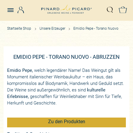
Login
Z
Suche öffn
Startseite Shop
Unsere Erzeuger
Emidio Pepe - Torano Nuovo
EMIDIO PEPE - TORANO NUOVO - ABRUZZEN
Emidio Pepe,
welch legendärer Name! Das Weingut gilt als
Monument italienischer Weinbaukultur – ein Haus, das
kompromisslos auf Biodynamik, Handwerk und Geduld setzt.
Die Weine sind außergewöhnlich, es sind
kulturelle
Erlebnisse,
geschaffen für Weinliebhaber mit Sinn für Tiefe,
Herkunft und Geschichte.
Zu den Produkten