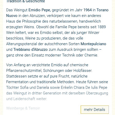
Tradition & Geschichte
Das Weingut
Emidio Pepe,
gegründet im Jahr
1964
in
Torano
Nuovo
in den Abruzzen, verkörpert wie kaum ein anderes
Haus die Philosophie des naturbelassenen, handwerklich
erzeugten Weins. Obwohl die Familie Pepe bereits seit 1889
Wein keltert, war es Emidio selbst, der als junger Winzer
beschloss, Weine zu produzieren, die das volle
Alterungspotenzial der autochthonen Sorten
Montepulciano
und
Trebbiano d’Abruzzo
zum Ausdruck bringen sollten –
ganz ohne den Einsatz moderner Technik oder Chemie.
Von Anfang an verzichtete Emidio auf chemische
Pflanzenschutzmittel, Schönungen oder Holzfässer.
Stattdessen setzte er auf pure Frucht, natürliche
Fermentation und traditionelle Methoden. Heute führen seine
Töchter Sofia und Daniela sowie Enkelin Chiara De Iulis Pepe
das Weingut in dritter Generation mit derselben Überzeugung
und Leidenschaft weiter.
Weinberge & Terroir
mehr Details