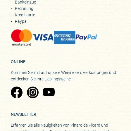
Bankeinzug
seit 2023
Rechnung
Historie
Kreditkarte
Weingut gegründet 1964, Weinbau in der Familie seit 1889
Paypal
ONLINE
Kommen Sie mit auf unsere Weinreisen, Verkostungen und
entdecken Sie Ihre Lieblingsweine:
Zu Pinard's Facebook-Seite
Zu Pinard's Instagram-Seite
Zu Pinard's YouTube-Seite
NEWSLETTER
Erfahren Sie alle Neuigkeiten von Pinard de Picard und