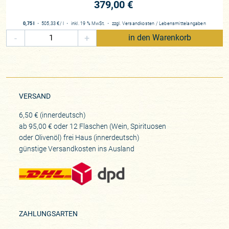
Besonders bemerkenswert ist, dass viele Weine zehn Jahre
379,00 €
oder länger im eigenen Keller reifen, bevor sie – nach
sorgfältiger, manueller Dekantierung und Umfüllung in neue
0,75 l
・
505,33 €
/ l
・
inkl. 19 % MwSt.
・
zzgl.
Versandkosten
/
Lebensmittelangaben
Flaschen – in den Verkauf gelangen. Diese Geduld und
-
+
in den Warenkorb
Hingabe machen Emidio Pepes Weine zu lebendigen
Zeugnissen echter Handwerkskunst, das Weingut gehört
heute zu den weltweit gesuchtesten Produzenten Italiens.
Die genialen Weine sind in Top-Restaurants und
VERSAND
Sammlerkellern zuhause – nicht nur wegen ihres
einzigartigen Geschmacks, sondern weil sie mit jeder
6,50 € (innerdeutsch)
Flasche von der Geschichte und Vision Emidios erzählen.
ab 95,00 € oder 12 Flaschen (Wein, Spirituosen
oder Olivenöl) frei Haus (innerdeutsch)
Region
günstige Versandkosten ins Ausland
Abruzzen
Rebfläche
17 ha
Rebsorten
Montepulciano d’Abruzzo, Trebbiano, Pecorino
ZAHLUNGSARTEN
Zusammenarbeit