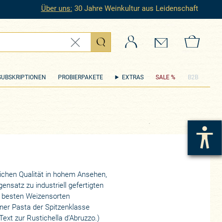
Über uns:
30 Jahre Weinkultur aus Leidenschaft
Login
Kontakt
Zum 
SUBSKRIPTIONEN
PROBIERPAKETE
EXTRAS
SALE %
B2B
ichen Qualität in hohem Ansehen,
nsatz zu industriell gefertigten
ie besten Weizensorten
ner Pasta der Spitzenklasse
Text zur Rustichella d’Abruzzo.)