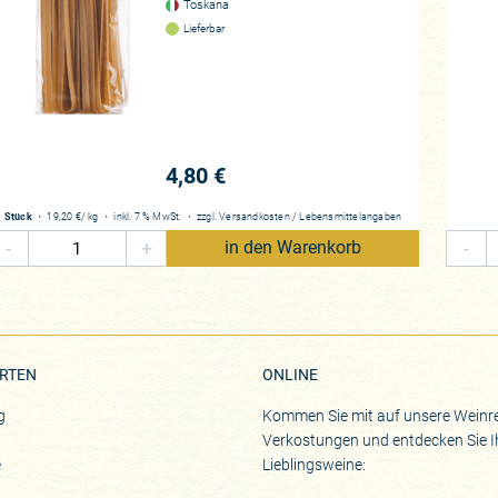
Toskana
Lieferbar
4,80 €
Stück
・
19,20 €
/ kg
・
inkl. 7 % MwSt.
・
zzgl.
Versandkosten
/
Lebensmittelangaben
-
+
-
in den Warenkorb
RTEN
ONLINE
g
Kommen Sie mit auf unsere Weinre
Verkostungen und entdecken Sie I
e
Lieblingsweine: