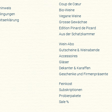
Coup de Cœur
hinweis
Bio-Weine
dingungen
Vegane Weine
eitserklärung
Grosse Gewächse
Edition Pinard de Picard
Aus der Schatzkammer
Wein-Abo
Gutscheine & Weinabende
Accessoires
Gläser
Dekanter & Karaffen
Geschenke und Firmenpräsente
Feinkost
Subskriptionen
Probierpakete
Sale %