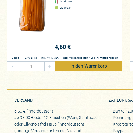
Toskana
Lieferbar
4,60 €
Stück
・
18,40 €
/ kg
・
inkl. 7 % MwSt.
・
zzgl.
Versandkosten
/
Lebensmittelangaben
-
+
in den Warenkorb
VERSAND
ZAHLUNGSA
6,50 € (innerdeutsch)
Bankeinzu
ab 95,00 € oder 12 Flaschen (Wein, Spirituosen
Rechnung
oder Olivenöl) frei Haus (innerdeutsch)
Kreditkart
günstige Versandkosten ins Ausland
Paypal