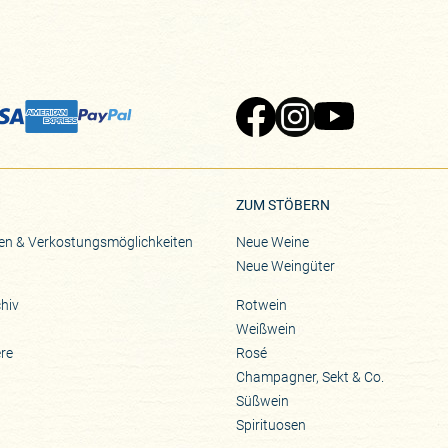
Zu Pinard's Facebook-Seite
Zu Pinard's Instagram-Seite
Zu Pinard's YouTube-S
ZUM STÖBERN
en & Verkostungsmöglichkeiten
Neue Weine
Neue Weingüter
hiv
Rotwein
Weißwein
ere
Rosé
Champagner, Sekt & Co.
Süßwein
Spirituosen