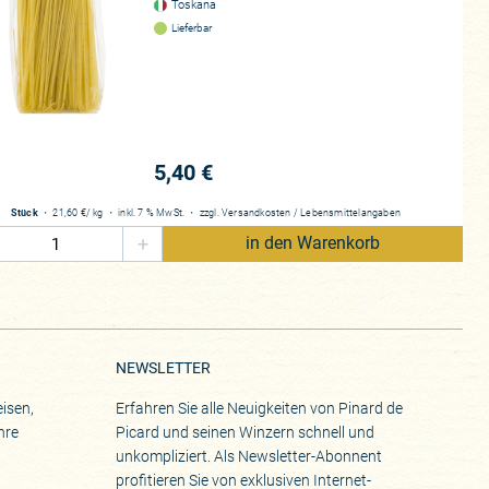
Toskana
Lieferbar
5,40 €
Stück
・
21,60 €
/ kg
・
inkl. 7 % MwSt.
・
zzgl.
Versandkosten
/
Lebensmittelangaben
+
in den Warenkorb
NEWSLETTER
isen,
Erfahren Sie alle Neuigkeiten von Pinard de
hre
Picard und seinen Winzern schnell und
unkompliziert. Als Newsletter-Abonnent
profitieren Sie von exklusiven Internet-