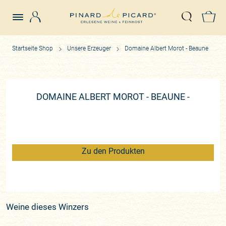
Login
Z
Suche öffn
Startseite Shop
Unsere Erzeuger
Domaine Albert Morot - Beaune
DOMAINE ALBERT MOROT - BEAUNE -
Zu den Produkten
Weine dieses Winzers