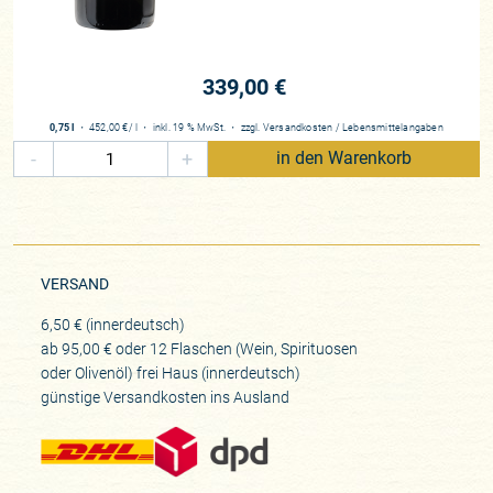
339,00 €
0,75 l
・
452,00 €
/ l
・
inkl. 19 % MwSt.
・
zzgl.
Versandkosten
/
Lebensmittelangaben
-
+
in den Warenkorb
VERSAND
6,50 € (innerdeutsch)
ab 95,00 € oder 12 Flaschen (Wein, Spirituosen
oder Olivenöl) frei Haus (innerdeutsch)
günstige Versandkosten ins Ausland