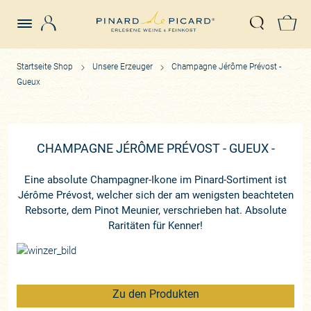
Login
Z
Suche öffn
Startseite Shop
Unsere Erzeuger
Champagne Jérôme Prévost -
Gueux
CHAMPAGNE JÉRÔME PRÉVOST - GUEUX -
Eine absolute Champagner-Ikone im Pinard-Sortiment ist
Jérôme Prévost, welcher sich der am wenigsten beachteten
Rebsorte, dem Pinot Meunier, verschrieben hat. Absolute
Raritäten für Kenner!
Zu den Produkten