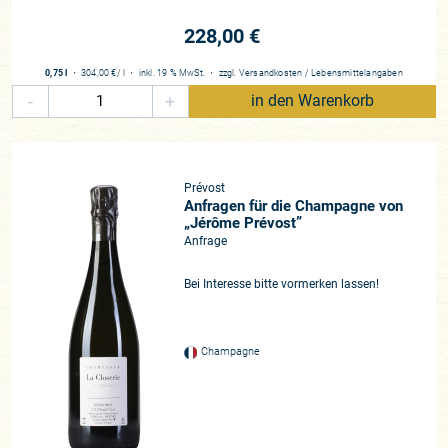
228,00 €
0,75 l
・
304,00 €
/ l
・
inkl. 19 % MwSt.
・
zzgl.
Versandkosten
/
Lebensmittelangaben
-
+
in den Warenkorb
Prévost
Anfragen für die Champagne von
„Jérôme Prévost”
Anfrage
Bei Interesse bitte vormerken lassen!
Champagne