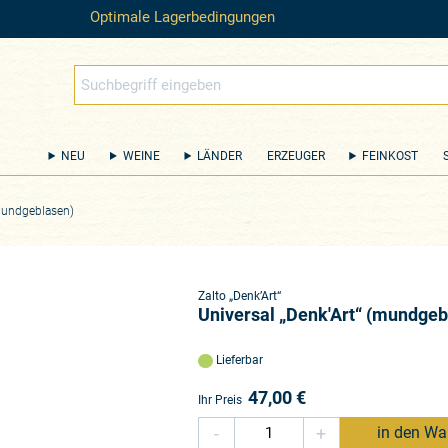
Optimale Lagerbedingungen
NEU
WEINE
LÄNDER
ERZEUGER
FEINKOST
(mundgeblasen)
Zalto „Denk’Art“
Universal „Denk'Art“ (mundgeb
Lieferbar
47,00
€
Ihr Preis
-
+
in den Wa