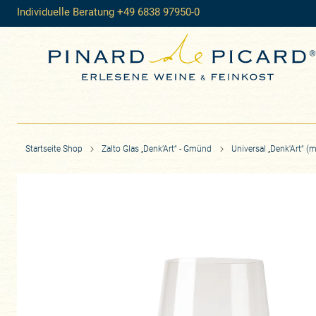
Individuelle Beratung +49 6838 97950-0
Startseite Shop
Zalto Glas „Denk’Art“ - Gmünd
Universal „Denk'Art“ 