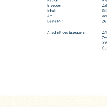
Region
Nie
Erzeuger
Zal
Inhalt
St
Art
Ac
Bestell-Nr.
ZG
Anschrift des Erzeugers:
ZA
Zwe
39
ÖS