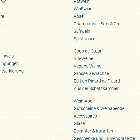
hiv
Rotwein
Weißwein
ere
Rosé
Champagner, Sekt & Co.
Süßwein
Spirituosen
Coup de Cœur
hinweis
Bio-Weine
dingungen
Vegane Weine
eitserklärung
Grosse Gewächse
Edition Pinard de Picard
Aus der Schatzkammer
Wein-Abo
Gutscheine & Weinabende
Accessoires
Gläser
Dekanter & Karaffen
Geschenke und Firmenpräsente