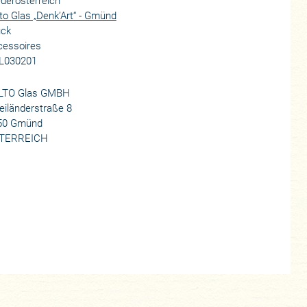
derösterreich
to Glas „Denk’Art“ - Gmünd
ück
cessoires
L030201
LTO Glas GMBH
iländerstraße 8
50 Gmünd
TERREICH