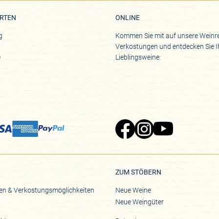
RTEN
ONLINE
g
Kommen Sie mit auf unsere Weinre
Verkostungen und entdecken Sie I
e
Lieblingsweine:
Zu Pinard's Facebook-Seite
Zu Pinard's Instagram-Seite
Zu Pinard's YouTube-S
ZUM STÖBERN
en & Verkostungsmöglichkeiten
Neue Weine
Neue Weingüter