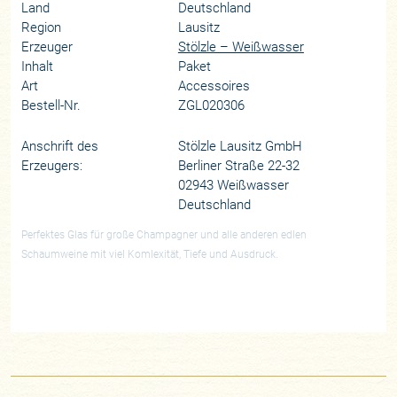
Land
Deutschland
Region
Lausitz
Erzeuger
Stölzle – Weißwasser
Inhalt
Paket
Art
Accessoires
Bestell-Nr.
ZGL020306
Anschrift des
Stölzle Lausitz GmbH
Erzeugers:
Berliner Straße 22-32
02943 Weißwasser
Deutschland
Perfektes Glas für große Champagner und alle anderen edlen
Schaumweine mit viel Komlexität, Tiefe und Ausdruck.