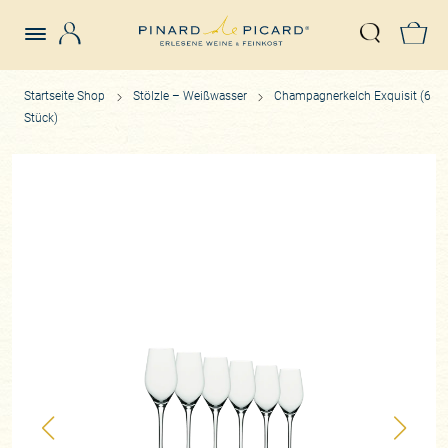
Login
Z
Suche öffn
Startseite Shop
Stölzle – Weißwasser
Champagnerkelch Exquisit (6
Stück)