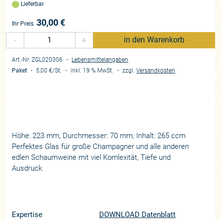
Lieferbar
30,00
€
Ihr Preis
-
+
in den Warenkorb
Art.-Nr. ZGL020306
・
Lebensmittelangaben
Paket
・
5,00 €
/St.
・
inkl. 19 % MwSt.
・
zzgl.
Versandkosten
Höhe: 223 mm, Durchmesser: 70 mm, Inhalt: 265 ccm
Perfektes Glas für große Champagner und alle anderen
edlen Schaumweine mit viel Komlexität, Tiefe und
Ausdruck.
Expertise
DOWNLOAD Datenblatt