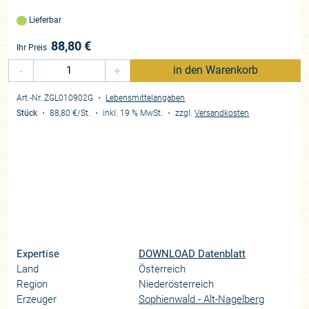
Lieferbar
88,80
€
Ihr Preis
-
+
in den Warenkorb
Art.-Nr. ZGL010902G
・
Lebensmittelangaben
Stück
・
88,80 €
/St.
・
inkl. 19 % MwSt.
・
zzgl.
Versandkosten
Expertise
DOWNLOAD Datenblatt
Land
Österreich
Region
Niederösterreich
Erzeuger
Sophienwald - Alt-Nagelberg