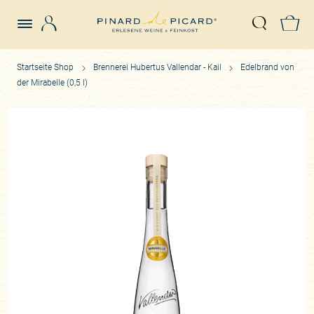
Login
Z
Suche öffn
Startseite Shop
Brennerei Hubertus Vallendar - Kail
Edelbrand von
der Mirabelle (0,5 l)