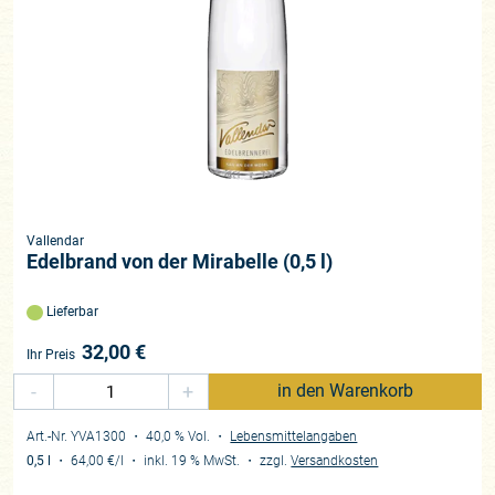
Vallendar
Edelbrand von der Mirabelle (0,5 l)
Lieferbar
32,00
€
Ihr Preis
-
+
in den Warenkorb
Art.-Nr. YVA1300
・ 40,0 % Vol.
・
Lebensmittelangaben
0,5 l
・
64,00 €
/l
・
inkl. 19 % MwSt.
・
zzgl.
Versandkosten