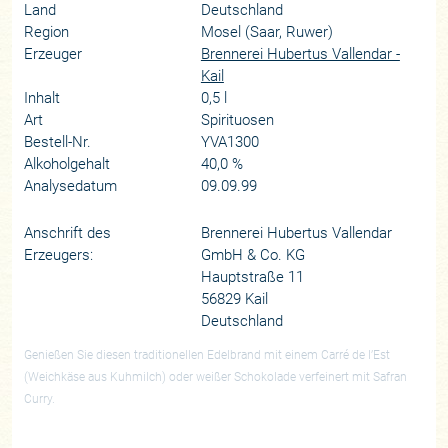
Land
Deutschland
Region
Mosel (Saar, Ruwer)
Erzeuger
Brennerei Hubertus Vallendar -
Kail
Inhalt
0,5 l
Art
Spirituosen
Bestell-Nr.
YVA1300
Alkoholgehalt
40,0 %
Analysedatum
09.09.99
Anschrift des
Brennerei Hubertus Vallendar
Erzeugers:
GmbH & Co. KG
Hauptstraße 11
56829 Kail
Deutschland
Genießen Sie diesen traditionellen Edelbrand mit einem Carré de l’Est
(Weichkäse aus Kuhmilch) oder weißer Schokolade verfeinert mit Safran
Curry.