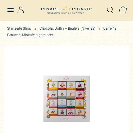
Login
Z
Suche öffn
Startseite Shop
Chocolat Dolfin – Baulers (Nivelles)
Carré 48
Panaché, Minitafeln gemischt