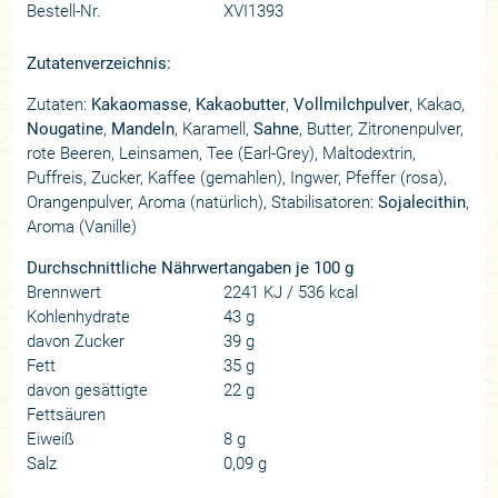
Bestell-Nr.
XVI1393
Zutatenverzeichnis:
Zutaten:
Kakaomasse
,
Kakaobutter
,
Vollmilchpulver
, Kakao,
Nougatine
,
Mandeln
, Karamell,
Sahne
, Butter, Zitronenpulver,
rote Beeren, Leinsamen, Tee (Earl-Grey), Maltodextrin,
Puffreis, Zucker, Kaffee (gemahlen), Ingwer, Pfeffer (rosa),
Orangenpulver, Aroma (natürlich), Stabilisatoren:
Sojalecithin
,
Aroma (Vanille)
Durchschnittliche Nährwertangaben je 100 g
Brennwert
2241 KJ / 536 kcal
Kohlenhydrate
43 g
davon Zucker
39 g
Fett
35 g
davon gesättigte
22 g
Fettsäuren
Eiweiß
8 g
Salz
0,09 g