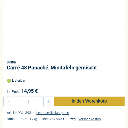
Dolfin
Carré 48 Panaché, Minitafeln gemischt
Lieferbar
14,95
€
Ihr Preis
-
+
in den Warenkorb
Art.-Nr. XVI1393
・
Lebensmittelangaben
Stück
・
69,21 €
/kg
・
inkl. 7 % MwSt.
・
zzgl.
Versandkosten