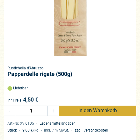
Rustichella d’Abruzzo
Pappardelle rigate (500g)
Lieferbar
4,50
€
Ihr Preis
-
+
in den Warenkorb
Art.-Nr. XVI0105
・
Lebensmittelangaben
Stück
・
9,00 €
/kg
・
inkl. 7 % MwSt.
・
zzgl.
Versandkosten