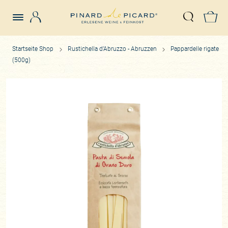
Login
Z
Suche öffn
Startseite Shop
Rustichella d’Abruzzo - Abruzzen
Pappardelle rigate
(500g)