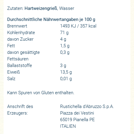
Zutaten:
Hartweizengrieß
, Wasser
Durchschnittliche Nährwertangaben je 100 g
Brennwert
1493 KJ / 357 kcal
Kohlenhydrate
71 g
davon Zucker
4 g
Fett
1,5 g
davon gesättigte
0,3 g
Fettsäuren
Ballaststoffe
3 g
Eiweiß
13,5 g
Salz
0,01 g
Kann Spuren von Gluten enthalten.
Anschrift des
Rustichella d’Abruzzo S.p.A.
Erzeugers:
Piazza dei Vestini
65019 Pianella PE
ITALIEN