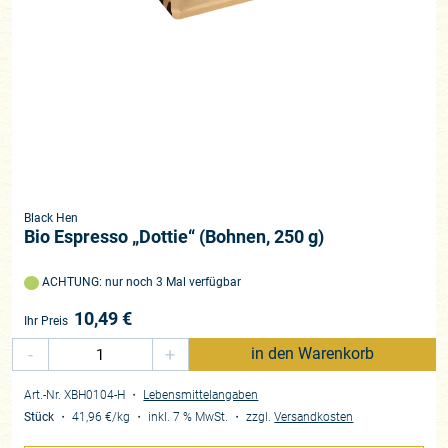
Black Hen
Bio Espresso „Dottie“ (Bohnen, 250 g)
ACHTUNG: nur noch 3 Mal verfügbar
10,49
€
Ihr Preis
-
+
in den Warenkorb
Art.-Nr. XBH0104-H
・
Lebensmittelangaben
Stück
・
41,96 €
/kg
・
inkl. 7 % MwSt.
・
zzgl.
Versandkosten