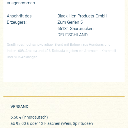
ausgenommen.
Anschrift des
Black Hen Products GmbH
Erzeugers:
Zum Gerlen 5
66131 Saarbrücken
DEUTSCHLAND
Gradliniger, hochschokoladiger Blend mit Bohnen aus Honduras und
Indien. 60% Arabica und 40% Robusta ergeben ein Aroma mit Kraramell-
und Nuß-Anklängen.
VERSAND
6,50 € (innerdeutsch)
ab 95,00 € oder 12 Flaschen (Wein, Spirituosen