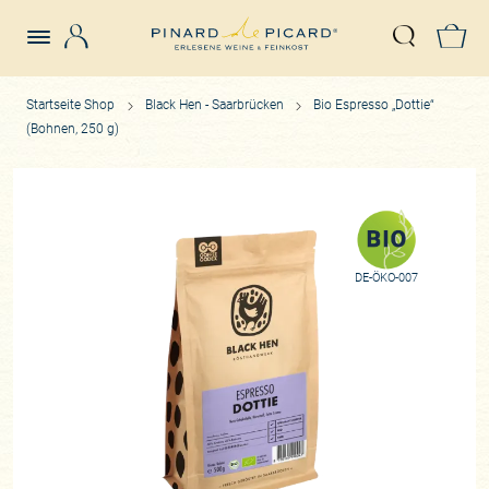
Login
Z
Suche öffn
Startseite Shop
Black Hen - Saarbrücken
Bio Espresso „Dottie“
(Bohnen, 250 g)
DE-ÖKO-007