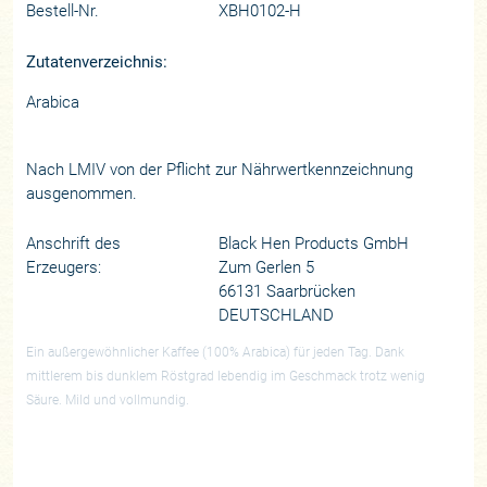
Bestell-Nr.
XBH0102-H
Zutatenverzeichnis:
Arabica
Nach LMIV von der Pflicht zur Nährwertkennzeichnung
ausgenommen.
Anschrift des
Black Hen Products GmbH
Erzeugers:
Zum Gerlen 5
66131 Saarbrücken
DEUTSCHLAND
Ein außergewöhnlicher Kaffee (100% Arabica) für jeden Tag. Dank
mittlerem bis dunklem Röstgrad lebendig im Geschmack trotz wenig
Säure. Mild und vollmundig.