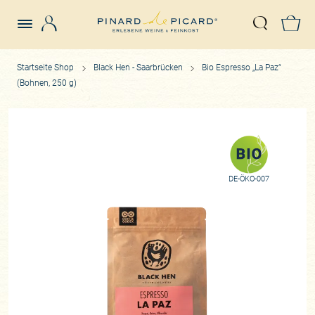
Login
Z
Suche öffn
Startseite Shop
Black Hen - Saarbrücken
Bio Espresso „La Paz“
(Bohnen, 250 g)
DE-ÖKO-007