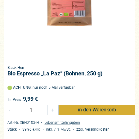
Black Hen
Bio Espresso „La Paz“ (Bohnen, 250 g)
ACHTUNG: nur noch 5 Mal verfügbar
9,99
€
Ihr Preis
-
+
in den Warenkorb
Art.-Nr. XBH0102-H
・
Lebensmittelangaben
Stück
・
39,96 €
/kg
・
inkl. 7 % MwSt.
・
zzgl.
Versandkosten